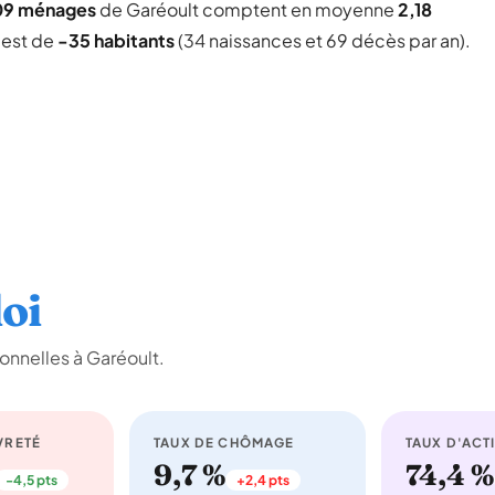
09 ménages
de Garéoult comptent en moyenne
2,18
l est de
-35 habitants
(34 naissances et 69 décès par an).
oi
onnelles à Garéoult.
VRETÉ
TAUX DE CHÔMAGE
TAUX D'ACTI
9,7 %
74,4 %
-4,5 pts
+2,4 pts