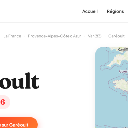
Accueil
Régions
La France
›
Provence-Alpes-Côte d'Azur
›
Var (83)
›
Garéoult
oult
36
 sur Garéoult