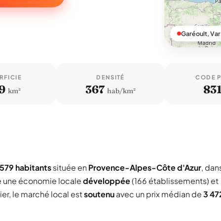
Garéoult, Var
RFICIE
DENSITÉ
CODE 
9
367
83
km²
hab/km²
 579 habitants
située en
Provence-Alpes-Côte d'Azur
, dan
e une économie locale
développée
(166 établissements) et
er, le marché local est
soutenu
avec un prix médian de
3 47