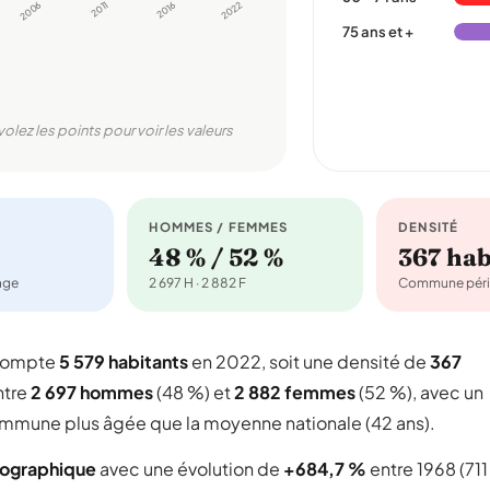
2006
2011
2016
2022
75 ans et +
volez les points pour voir les valeurs
HOMMES / FEMMES
DENSITÉ
48 % / 52 %
367 ha
nage
2 697 H · 2 882 F
Commune péri
 compte
5 579 habitants
en 2022, soit une densité de
367
ntre
2 697 hommes
(48 %) et
2 882 femmes
(52 %), avec un
 commune plus âgée que la moyenne nationale (42 ans).
mographique
avec une évolution de
+684,7 %
entre 1968 (711