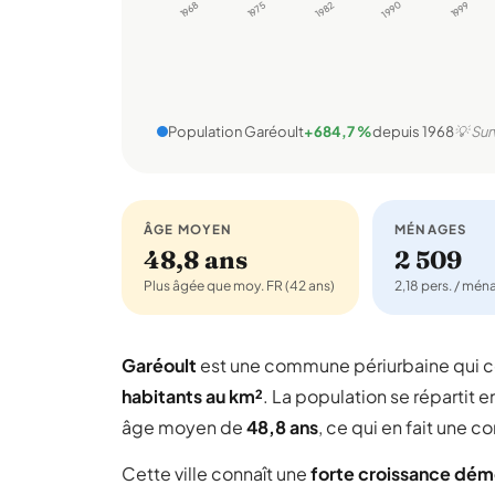
1968
1975
1982
1990
1999
Population Garéoult
+684,7 %
depuis 1968
💡 Sur
ÂGE MOYEN
MÉNAGES
48,8 ans
2 509
Plus âgée que moy. FR (42 ans)
2,18 pers. / mé
Garéoult
est une commune périurbaine qui
habitants au km²
. La population se répartit e
âge moyen de
48,8 ans
, ce qui en fait une
Cette ville connaît une
forte croissance dé