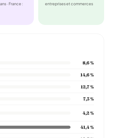
ans · France :
entreprises et commerces
8,6 %
14,6 %
12,7 %
7,3 %
4,2 %
41,4 %