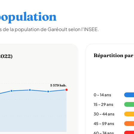
opulation
 de la population de Garéoult selon l'INSEE.
Répartition par
2022)
5 579 hab.
0 – 14 ans
15 – 29 ans
30 – 44 ans
45 – 59 ans
60 – 74 ans