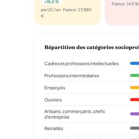
+18,0 %
France : 14,5 %
par UC / an · France : 23 880
€
Répartition des catégories sociopro
Cadres et professions intellectuelles
Professions intermédiaires
Employés
Ouvriers
Artisans, commerçants, chefs
d'entreprise
Retraités