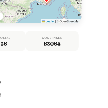
Leaflet
|
© OpenStreetMap
POSTAL
CODE INSEE
136
83064
s
2