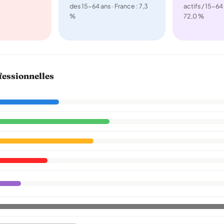
des 15-64 ans · France : 7,3
actifs / 15-64 
%
72,0 %
fessionnelles