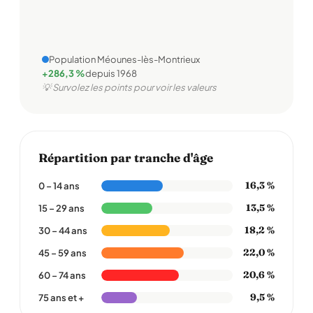
Population Méounes-lès-Montrieux
+286,3 %
depuis 1968
💡 Survolez les points pour voir les valeurs
Répartition par tranche d'âge
16,3 %
0 – 14 ans
13,5 %
15 – 29 ans
18,2 %
30 – 44 ans
22,0 %
45 – 59 ans
20,6 %
60 – 74 ans
9,5 %
75 ans et +