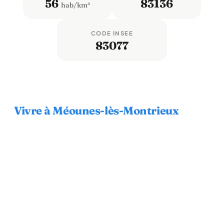
56
83136
hab/km²
CODE INSEE
83077
Vivre à Méounes-lès-Montrieux