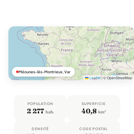
Méounes-lès-Montrieux, Var
Leaflet
|
© OpenStreetMap
POPULATION
SUPERFICIE
2 277
40,8
hab.
km²
DENSITÉ
CODE POSTAL