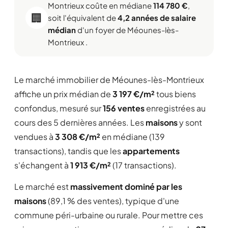
Montrieux coûte en médiane
114 780 €
,
🏢
soit l'équivalent de
4,2 années de salaire
médian
d'un foyer de Méounes-lès-
Montrieux .
Le marché immobilier de Méounes-lès-Montrieux
affiche un prix médian de
3 197 €/m²
tous biens
confondus, mesuré sur
156 ventes
enregistrées au
cours des 5 dernières années. Les
maisons
y sont
vendues à
3 308 €/m²
en médiane (139
transactions), tandis que les
appartements
s'échangent à
1 913 €/m²
(17 transactions).
Le marché est
massivement dominé par les
maisons
(89,1 % des ventes), typique d'une
commune péri-urbaine ou rurale. Pour mettre ces