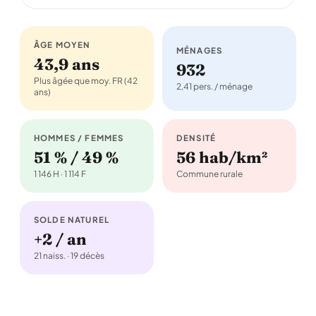
ÂGE MOYEN
MÉNAGES
43,9 ans
932
Plus âgée que moy. FR (42
2,41 pers. / ménage
ans)
HOMMES / FEMMES
DENSITÉ
51 % / 49 %
56 hab/km²
1 146 H · 1 114 F
Commune rurale
SOLDE NATUREL
+2 / an
21 naiss. · 19 décès