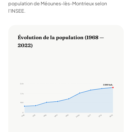
population de Méounes-lès-Montrieux selon
l'INSEE.
Évolution de la population (1968 —
2022)
2,6 k
2 260 hab.
1,7 k
900
0
1968
1975
1982
1990
1999
2006
2011
2016
2022