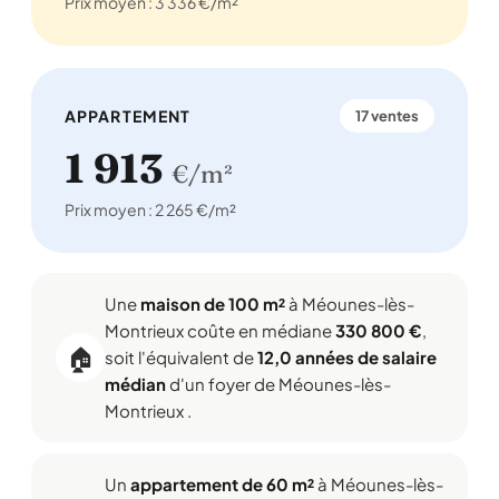
Prix moyen : 3 336 €/m²
APPARTEMENT
17 ventes
1 913
€/m²
Prix moyen : 2 265 €/m²
Une
maison de 100 m²
à Méounes-lès-
Montrieux coûte en médiane
330 800 €
,
🏠
soit l'équivalent de
12,0 années de salaire
médian
d'un foyer de Méounes-lès-
Montrieux .
Un
appartement de 60 m²
à Méounes-lès-