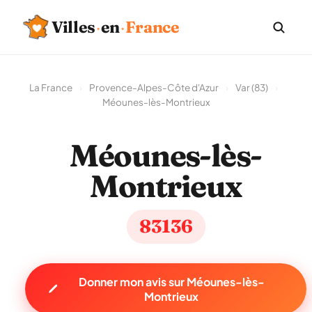
Villes
·
en
·
France
La France
›
Provence-Alpes-Côte d'Azur
›
Var (83)
›
Méounes-lès-Montrieux
Méounes-lès-
Montrieux
83136
Donner mon avis sur Méounes-lès-
Montrieux