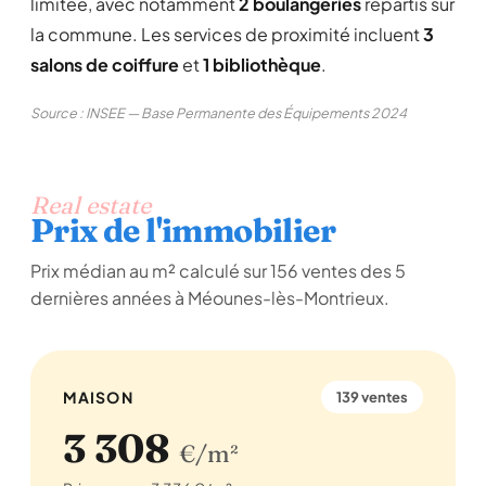
limitée, avec notamment
2 boulangeries
répartis sur
la commune. Les services de proximité incluent
3
salons de coiffure
et
1 bibliothèque
.
Source : INSEE — Base Permanente des Équipements 2024
Real estate
Prix de l'immobilier
Prix médian au m² calculé sur 156 ventes des 5
dernières années à Méounes-lès-Montrieux.
MAISON
139 ventes
3 308
€/m²