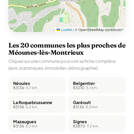
Leaflet
|
© OpenStreetMap contributors
Les 20 communes les plus proches de
Méounes-lès-Montrieux
Cliquez sur une commune pour voir sa fiche complète
(avis, statistiques, immobilier, démographie).
Néoules
Belgentier
83136
· 4,7 km
83210
· 5,1 km
La Roquebrussanne
Garéoult
83136
· 6,2 km
83136
· 8,0 km
Mazaugues
Signes
83136
· 8,3 km
83870
· 9,2 km