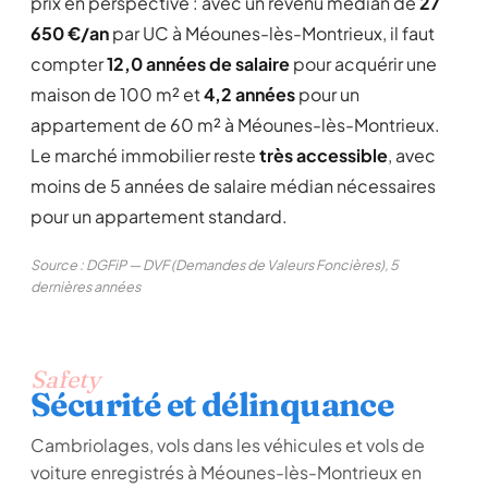
prix en perspective : avec un revenu médian de
27
650 €/an
par UC à Méounes-lès-Montrieux, il faut
compter
12,0 années de salaire
pour acquérir une
maison de 100 m² et
4,2 années
pour un
appartement de 60 m² à Méounes-lès-Montrieux.
Le marché immobilier reste
très accessible
, avec
moins de 5 années de salaire médian nécessaires
pour un appartement standard.
Source : DGFiP — DVF (Demandes de Valeurs Foncières), 5
dernières années
Safety
Sécurité et délinquance
Cambriolages, vols dans les véhicules et vols de
voiture enregistrés à Méounes-lès-Montrieux en