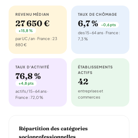
REVENU MÉDIAN
TAUX DE CHÔMAGE
27 650 €
6,7 %
-0,6 pts
+15,8 %
des 15-64 ans · France :
par UC / an · France : 23
7,3 %
880 €
TAUX D'ACTIVITÉ
ÉTABLISSEMENTS
ACTIFS
76,8 %
42
+4,8 pts
entreprises et
actifs / 15-64 ans ·
commerces
France : 72,0 %
Répartition des catégories
socioprofessionnelles