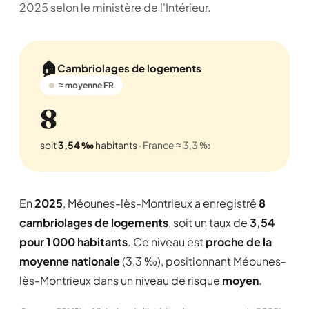
2025 selon le ministère de l'Intérieur.
🏠
Cambriolages de logements
≈ moyenne FR
8
soit
3,54 ‰
habitants
· France ≈ 3,3 ‰
En
2025
, Méounes-lès-Montrieux a enregistré
8
cambriolages de logements
, soit un taux de
3,54
pour 1 000 habitants
. Ce niveau est
proche de la
moyenne nationale
(3,3 ‰), positionnant Méounes-
lès-Montrieux dans un niveau de risque
moyen
.