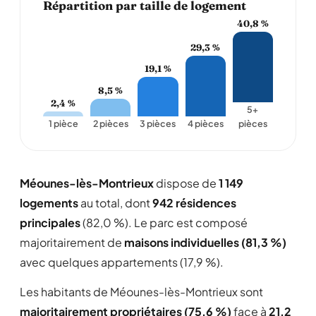
Répartition par taille de logement
40,8 %
29,3 %
19,1 %
8,5 %
2,4 %
5+
1 pièce
2 pièces
3 pièces
4 pièces
pièces
Méounes-lès-Montrieux
dispose de
1 149
logements
au total, dont
942 résidences
principales
(82,0 %). Le parc est composé
majoritairement de
maisons individuelles (81,3 %)
avec quelques appartements (17,9 %).
Les habitants de Méounes-lès-Montrieux sont
majoritairement propriétaires (75,6 %)
face à
21,2