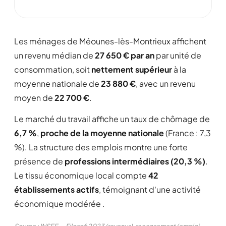
Les ménages de Méounes-lès-Montrieux affichent
un revenu médian de
27 650 € par an
par unité de
consommation, soit
nettement supérieur
à la
moyenne nationale de
23 880 €
, avec un revenu
moyen de
22 700 €
.
Le marché du travail affiche un taux de chômage de
6,7 %
,
proche de la moyenne nationale
(France : 7,3
%). La structure des emplois montre une forte
présence de
professions intermédiaires (20,3 %)
.
Le tissu économique local compte
42
établissements actifs
, témoignant d'une activité
économique modérée .