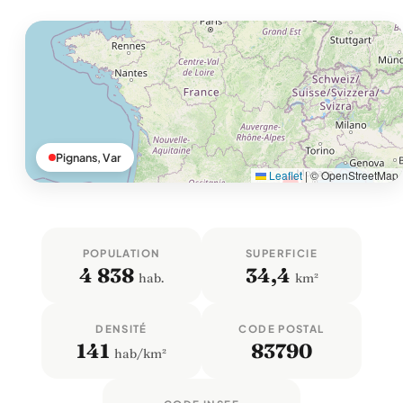
Pignans, Var
Leaflet
|
© OpenStreetMap
POPULATION
SUPERFICIE
4 838
34,4
hab.
km²
DENSITÉ
CODE POSTAL
141
83790
hab/km²