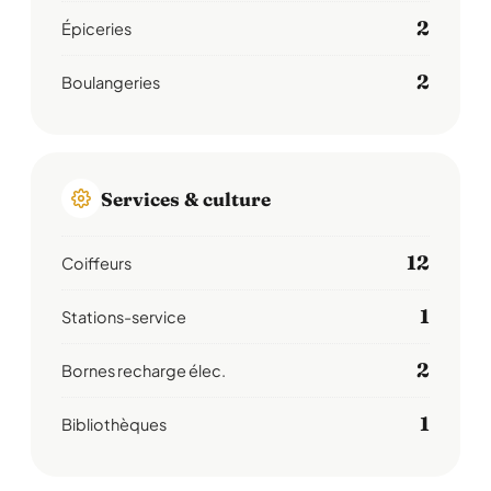
2
Épiceries
2
Boulangeries
Services & culture
12
Coiffeurs
1
Stations-service
2
Bornes recharge élec.
1
Bibliothèques