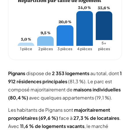
Répartition par taille de logement
34,0 %
33,6 %
20,0 %
9,5 %
3,0 %
5+
1 pièce
2 pièces
3 pièces
4 pièces
pièces
Pignans
dispose de
2 353 logements
au total, dont
1
912 résidences principales
(81,3 %). Le parc est
composé majoritairement de
maisons individuelles
(80,4 %)
avec quelques appartements (19,1 %).
Les habitants de Pignans sont
majoritairement
propriétaires (69,6 %)
face à
27,3 % de locataires
.
Avec
11,6 % de logements vacants
, le marché