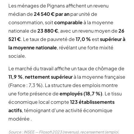
Les ménages de Pignans affichent un revenu
médian de
24 540 € par an
par unité de
consommation, soit
comparable
à la moyenne
nationale de
23 880 €
, avec un revenu moyen de
26
521 €
. Le taux de pauvreté de
17,0 %
est
supérieur à
la moyenne nationale
, révélant une forte mixité
sociale.
Le marché du travail affiche un taux de chômage de
11,9 %
,
nettement supérieur
à la moyenne française
(France : 7,3 %). La structure des emplois montre
une forte présence de
employés (18,7 %)
. Le tissu
économique local compte
123 établissements
actifs
, témoignant d'une activité économique
modérée .
Source : INSEE — Filosofi 2023 (revenus), recensement (emploi,