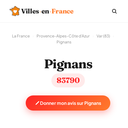
Villes
·
en
·
France
La France
›
Provence-Alpes-Côte d'Azur
›
Var (83)
›
Pignans
Pignans
83790
Donner mon avis sur Pignans