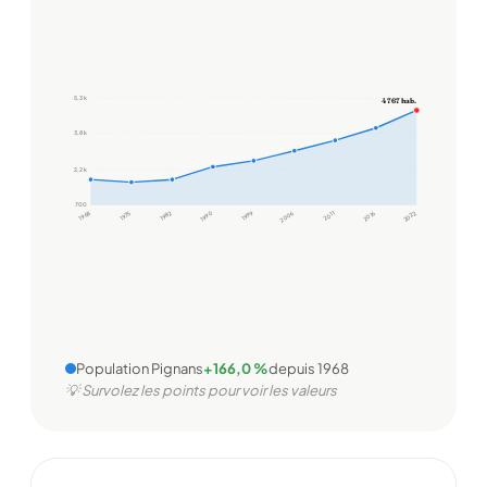
5,3 k
4 767 hab.
3,8 k
2,2 k
700
1968
1975
1982
1990
1999
2006
2011
2016
2022
Population Pignans
+166,0 %
depuis 1968
💡 Survolez les points pour voir les valeurs