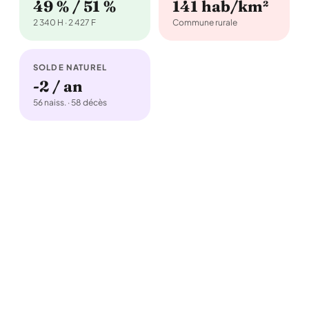
49 % / 51 %
141 hab/km²
2 340 H · 2 427 F
Commune rurale
SOLDE NATUREL
-2 / an
56 naiss. · 58 décès