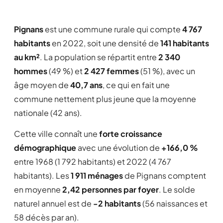
Pignans
est une commune rurale qui compte
4 767
habitants
en 2022, soit une densité de
141 habitants
au km²
. La population se répartit entre
2 340
hommes
(49 %) et
2 427 femmes
(51 %), avec un
âge moyen de
40,7 ans
, ce qui en fait une
commune nettement plus jeune que la moyenne
nationale (42 ans).
Cette ville connaît une
forte croissance
démographique
avec une évolution de
+166,0 %
entre 1968 (1 792 habitants) et 2022 (4 767
habitants). Les
1 911 ménages
de Pignans comptent
en moyenne
2,42 personnes par foyer
. Le solde
naturel annuel est de
-2 habitants
(56 naissances et
58 décès par an).