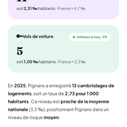
soit
2,31 ‰
habitants
· France ≈ 4,7 ‰
🔑
Vols de voiture
Inférieur à moy. FR
5
soit
1,05 ‰
habitants
· France ≈ 2,2 ‰
En
2025
, Pignans a enregistré
13 cambriolages de
logements
, soit un taux de
2,73 pour 1 000
habitants
. Ce niveau est
proche de la moyenne
nationale
(3,3 ‰), positionnant Pignans dans un
niveau de risque
moyen
.