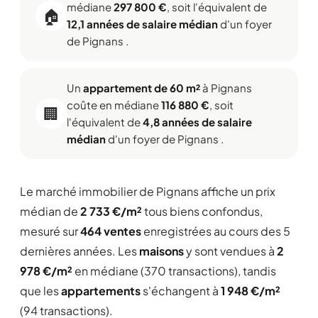
médiane
297 800 €
, soit l'équivalent de
🏠
12,1 années de salaire médian
d'un foyer
de Pignans .
Un
appartement de 60 m²
à Pignans
coûte en médiane
116 880 €
, soit
🏢
l'équivalent de
4,8 années de salaire
médian
d'un foyer de Pignans .
Le marché immobilier de Pignans affiche un prix
médian de
2 733 €/m²
tous biens confondus,
mesuré sur
464 ventes
enregistrées au cours des 5
dernières années. Les
maisons
y sont vendues à
2
978 €/m²
en médiane (370 transactions), tandis
que les
appartements
s'échangent à
1 948 €/m²
(94 transactions).