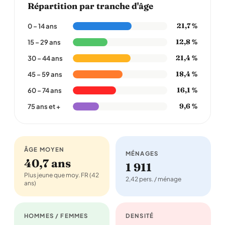
Répartition par tranche d'âge
21,7 %
0 – 14 ans
12,8 %
15 – 29 ans
21,4 %
30 – 44 ans
18,4 %
45 – 59 ans
16,1 %
60 – 74 ans
9,6 %
75 ans et +
ÂGE MOYEN
MÉNAGES
40,7 ans
1 911
Plus jeune que moy. FR (42
2,42 pers. / ménage
ans)
HOMMES / FEMMES
DENSITÉ