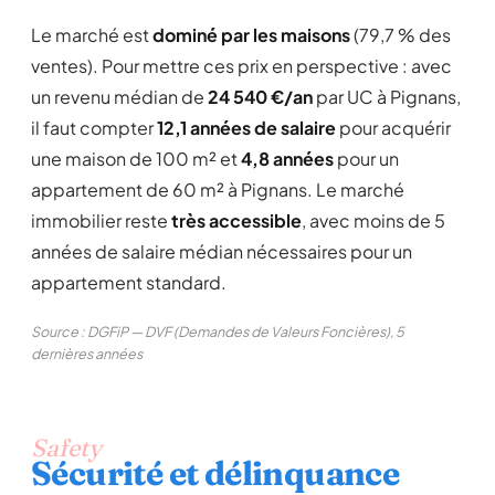
Le marché est
dominé par les maisons
(79,7 % des
ventes). Pour mettre ces prix en perspective : avec
un revenu médian de
24 540 €/an
par UC à Pignans,
il faut compter
12,1 années de salaire
pour acquérir
une maison de 100 m² et
4,8 années
pour un
appartement de 60 m² à Pignans. Le marché
immobilier reste
très accessible
, avec moins de 5
années de salaire médian nécessaires pour un
appartement standard.
Source : DGFiP — DVF (Demandes de Valeurs Foncières), 5
dernières années
Safety
Sécurité et délinquance