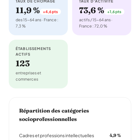
TAUX DE CHÔMAGE
TAUX D'ACTIVITÉ
11,9 %
73,6 %
+4,6 pts
+1,6 pts
des 15-64 ans · France :
actifs / 15-64 ans ·
7,3 %
France : 72,0 %
ÉTABLISSEMENTS
ACTIFS
123
entreprises et
commerces
Répartition des catégories
socioprofessionnelles
Cadres et professions intellectuelles
4,9 %