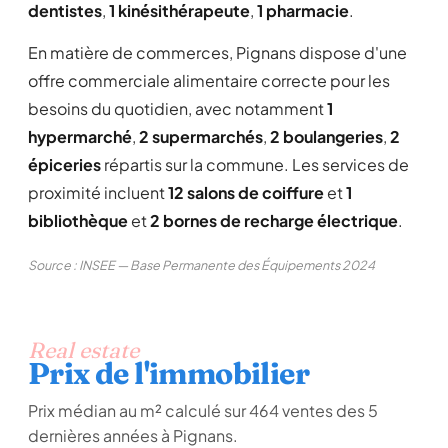
dentistes
,
1 kinésithérapeute
,
1 pharmacie
.
En matière de commerces, Pignans dispose d'une
offre commerciale alimentaire correcte pour les
besoins du quotidien, avec notamment
1
hypermarché
,
2 supermarchés
,
2 boulangeries
,
2
épiceries
répartis sur la commune. Les services de
proximité incluent
12 salons de coiffure
et
1
bibliothèque
et
2 bornes de recharge électrique
.
Source : INSEE — Base Permanente des Équipements 2024
Real estate
Prix de l'immobilier
Prix médian au m² calculé sur 464 ventes des 5
dernières années à Pignans.