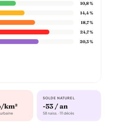
10,8 %
14,4 %
18,7 %
24,7 %
20,3 %
SOLDE NATUREL
b/km²
-53 / an
urbaine
58 naiss. · 111 décès