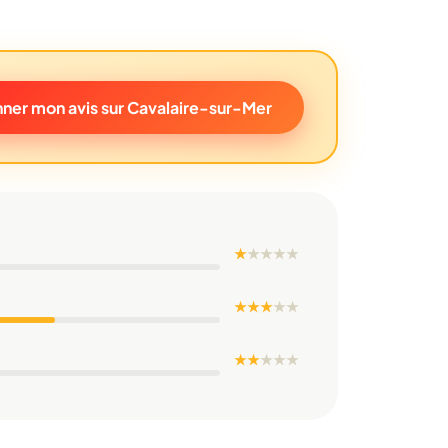
ner mon avis sur Cavalaire-sur-Mer
★
★
★
★
★
★ ★ ★
★
★
★ ★
★
★
★