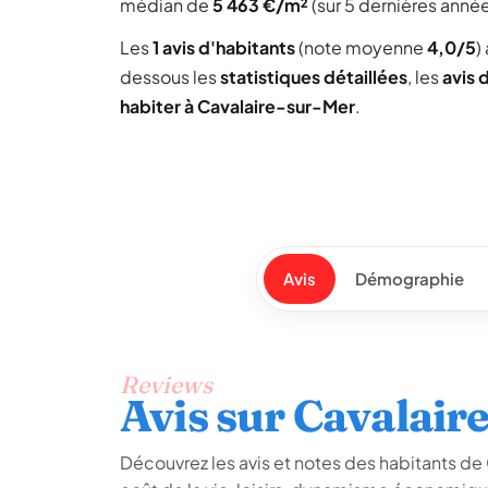
médian de
5 463 €/m²
(sur 5 dernières année
Les
1 avis d'habitants
(note moyenne
4,0/5
)
dessous les
statistiques détaillées
, les
avis 
habiter à Cavalaire-sur-Mer
.
Avis
Démographie
Reviews
Avis sur Cavalair
Découvrez les avis et notes des habitants de C