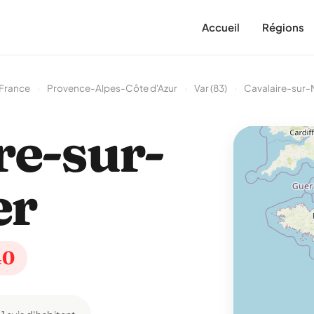
Accueil
Régions
 France
›
Provence-Alpes-Côte d'Azur
›
Var (83)
›
Cavalaire-sur-
re-sur-
er
40