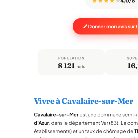
★ ★ ★ ★
★
4,0/5
Donner mon avis sur
POPULATION
SUPE
8 121
16,
hab.
Vivre à Cavalaire-sur-Mer
Cavalaire-sur-Mer
est une commune semi-r
d'Azur
, dans le département Var (83). La c
établissements) et un taux de chômage de
1