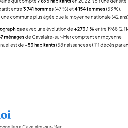
baine qui compte
7 895 habitants
en 2022, soit une densité
partit entre
3 741 hommes
(47 %) et
4 154 femmes
(53 %),
ait une commune plus âgée que la moyenne nationale (42 ans)
mographique
avec une évolution de
+273,1 %
entre 1968 (2 11
47 ménages
de Cavalaire-sur-Mer comptent en moyenne
nnuel est de
-53 habitants
(58 naissances et 111 décès par an
oi
onnelles à Cavalaire-sur-Mer.