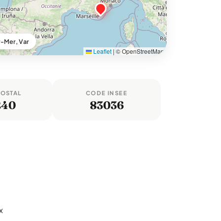
r-Mer, Var
Leaflet
|
© OpenStreetMap
POSTAL
CODE INSEE
240
83036
x