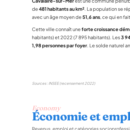
Cavalaire-sur-Mer
est une commune périur
de
481 habitants au km²
. La population se ré
avec un âge moyen de
51,6 ans
, ce qui en f
Cette ville connaît une
forte croissance dé
habitants) et 2022 (7 895 habitants). Les
3 9
1,98 personnes par foyer
. Le solde naturel a
Sources : INSEE (recensement 2022)
Economy
Économie et empl
Revenus, emploi et catégories socioprofessi