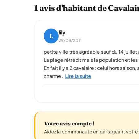
1 avis d'habitant de Cavala
lily
L
29/08/2011
petite ville très agréable sauf du 14 juil
La plage rétrécit mais la population et le
En fait il y a 2 cavalaire : celui hors sais
charme .
Lire la suite
Votre avis compte !
Aidez la communauté en partageant votre e