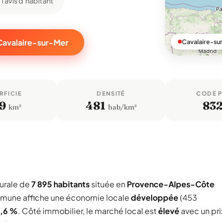
1 avis d'habitant
 Cavalaire-sur-Mer
Cavalaire-su
RFICIE
DENSITÉ
CODE 
9
481
83
km²
hab/km²
urale de
7 895 habitants
située en
Provence-Alpes-Côte
ommune affiche une économie locale
développée
(453
1,6 %
. Côté immobilier, le marché local est
élevé
avec un pri