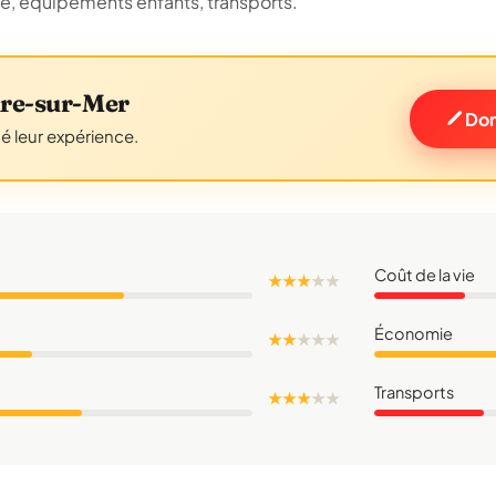
ue, équipements enfants, transports.
ire-sur-Mer
Don
gé leur expérience.
Coût de la vie
★ ★ ★
★
★
Économie
★ ★
★
★
★
Transports
★ ★ ★
★
★