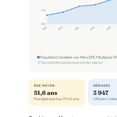
3,1 k
300
1968
1975
1982
1990
1999
Population Cavalaire-sur-Mer
+273,1 %
depuis 1
💡 Survolez les points pour voir les valeurs
ÂGE MOYEN
MÉNAGES
51,6 ans
3 947
Plus âgée que moy. FR (42 ans)
1,98 pers. / mé