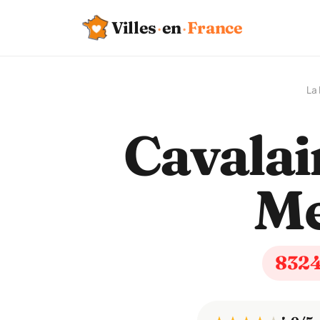
Villes
·
en
·
France
La
Cavalai
M
832