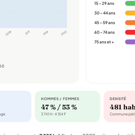
15 – 29 ans
30 – 44 ans
45 – 59 ans
2006
2011
2016
2022
60 – 74 ans
75 ans et +
968
HOMMES / FEMMES
DENSITÉ
47 % / 53 %
481 ha
nage
3 741 H · 4 154 F
Commune péri