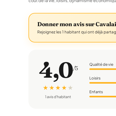
coût de la vie, loisirs, dynamisme économiq
Donner mon avis sur Cavala
Rejoignez les 1 habitant qui ont déjà parta
4,0
Qualité de vie
/5
Loisirs
★ ★ ★ ★
★
Enfants
1 avis d'habitant