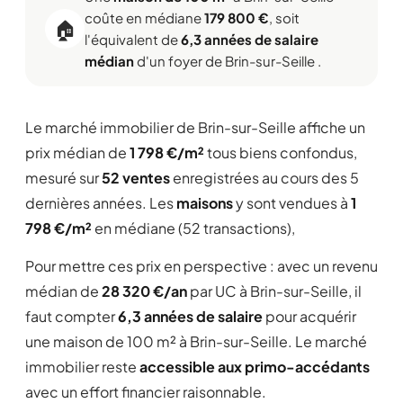
coûte en médiane
179 800 €
, soit
🏠
l'équivalent de
6,3 années de salaire
médian
d'un foyer de Brin-sur-Seille .
Le marché immobilier de Brin-sur-Seille affiche un
prix médian de
1 798 €/m²
tous biens confondus,
mesuré sur
52 ventes
enregistrées au cours des 5
dernières années. Les
maisons
y sont vendues à
1
798 €/m²
en médiane (52 transactions),
Pour mettre ces prix en perspective : avec un revenu
médian de
28 320 €/an
par UC à Brin-sur-Seille, il
faut compter
6,3 années de salaire
pour acquérir
une maison de 100 m² à Brin-sur-Seille. Le marché
immobilier reste
accessible aux primo-accédants
avec un effort financier raisonnable.