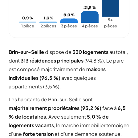
21,5 %
8,0 %
0,9 %
1,6 %
5+
1 pièce
2 pièces
3 pièces
4 pièces
pièces
Brin-sur-Seille
dispose de
330 logements
au total,
dont
313 résidences principales
(94,8 %). Le parc
est composé majoritairement de
maisons
individuelles (96,5 %)
avec quelques
appartements (3,5 %).
Les habitants de Brin-sur-Seille sont
majoritairement propriétaires (93,2 %)
face à
6,5
% de locataires
. Avec seulement
5,0 % de
logements vacants
, le marché immobilier témoigne
d'une
forte tension
et d'une demande soutenue.