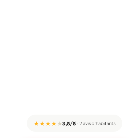
★ ★ ★ ★
★
3,5/5
2 avis d'habitants