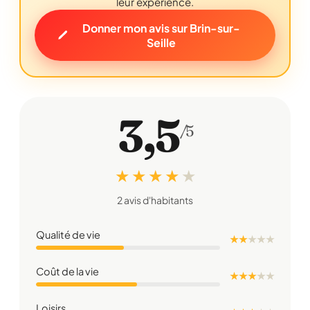
leur expérience.
Donner mon avis sur Brin-sur-
Seille
3,5
/5
★ ★ ★ ★
★
2 avis d'habitants
Qualité de vie
★ ★
★
★
★
Coût de la vie
★ ★ ★
★
★
Loisirs