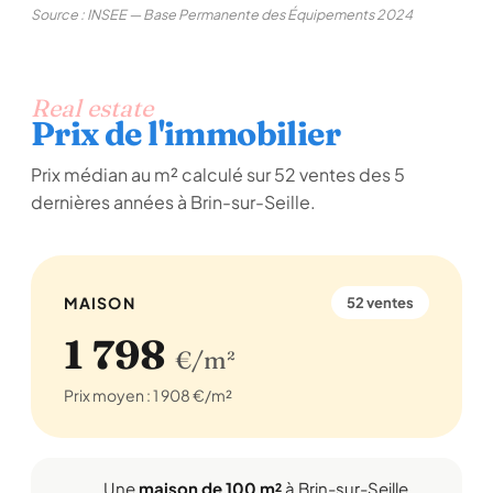
Source : INSEE — Base Permanente des Équipements 2024
Real estate
Prix de l'immobilier
Prix médian au m² calculé sur 52 ventes des 5
dernières années à Brin-sur-Seille.
MAISON
52 ventes
1 798
€/m²
Prix moyen : 1 908 €/m²
Une
maison de 100 m²
à Brin-sur-Seille