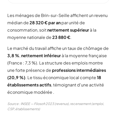
Les ménages de Brin-sur-Seille affichent un revenu
médian de
28 320 € par an
par unité de
consommation, soit
nettement supérieur
à la
moyenne nationale de
23 880 €
.
Le marché du travail affiche un taux de chômage de
3,8 %
,
nettement inférieur
à la moyenne française
(France : 7,3 %). La structure des emplois montre
une forte présence de
professions intermédiaires
(20,9 %)
. Le tissu économique local compte
18
établissements actifs
, témoignant d'une activité
économique modérée .
Source : INSEE — Filosofi 2023 (revenus), recensement (emploi,
CSP, établissements)