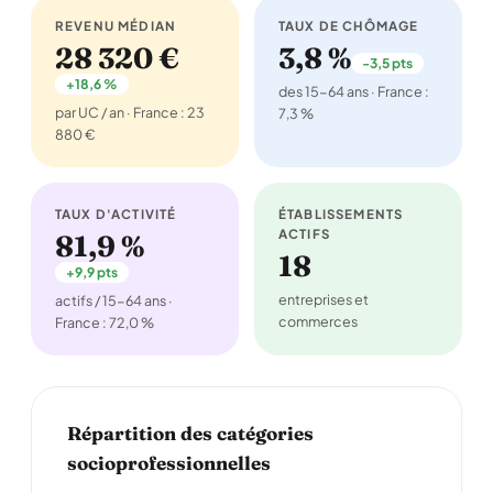
REVENU MÉDIAN
TAUX DE CHÔMAGE
28 320 €
3,8 %
-3,5 pts
+18,6 %
des 15-64 ans · France :
par UC / an · France : 23
7,3 %
880 €
TAUX D'ACTIVITÉ
ÉTABLISSEMENTS
ACTIFS
81,9 %
18
+9,9 pts
entreprises et
actifs / 15-64 ans ·
commerces
France : 72,0 %
Répartition des catégories
socioprofessionnelles