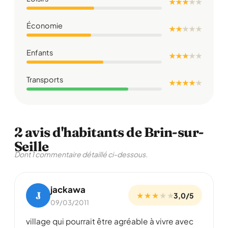
★ ★ ★
★
★
Économie
★ ★
★
★
★
Enfants
★ ★ ★
★
★
Transports
★ ★ ★ ★
★
2 avis d'habitants de Brin-sur-
Seille
Dont 1 commentaire détaillé ci-dessous.
jackawa
J
★ ★ ★
★
★
3,0/5
09/03/2011
village qui pourrait être agréable à vivre avec