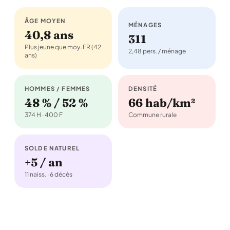
ÂGE MOYEN
MÉNAGES
40,8 ans
311
Plus jeune que moy. FR (42
2,48 pers. / ménage
ans)
HOMMES / FEMMES
DENSITÉ
48 % / 52 %
66 hab/km²
374 H · 400 F
Commune rurale
SOLDE NATUREL
+5 / an
11 naiss. · 6 décès