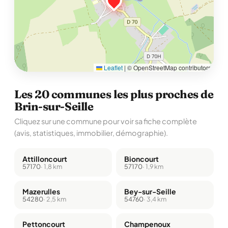
Leaflet
|
© OpenStreetMap contributors
Les 20 communes les plus proches de
Brin-sur-Seille
Cliquez sur une commune pour voir sa fiche complète
(avis, statistiques, immobilier, démographie).
Attilloncourt
Bioncourt
57170
· 1,8 km
57170
· 1,9 km
Mazerulles
Bey-sur-Seille
54280
· 2,5 km
54760
· 3,4 km
Pettoncourt
Champenoux