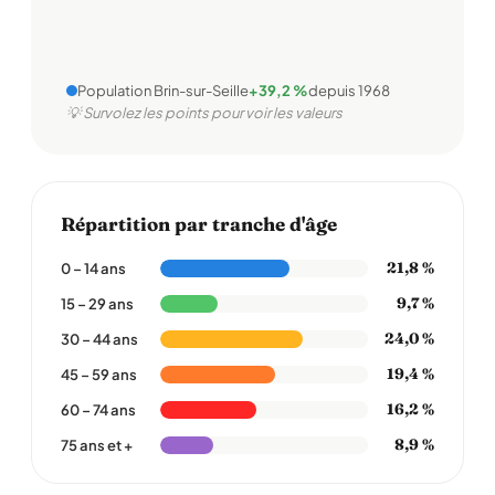
Population Brin-sur-Seille
+39,2 %
depuis 1968
💡 Survolez les points pour voir les valeurs
Répartition par tranche d'âge
21,8 %
0 – 14 ans
9,7 %
15 – 29 ans
24,0 %
30 – 44 ans
19,4 %
45 – 59 ans
16,2 %
60 – 74 ans
8,9 %
75 ans et +