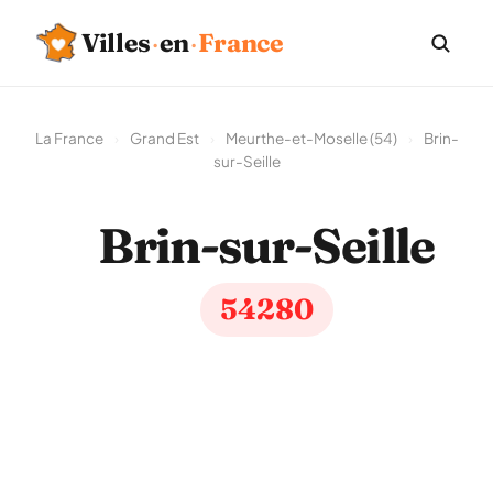
Villes
·
en
·
France
La France
›
Grand Est
›
Meurthe-et-Moselle (54)
›
Brin-
sur-Seille
Brin-sur-Seille
54280