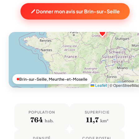
Donner mon avis sur Brin-sur-Seille
Brin-sur-Seille, Meurthe-et-Moselle
Leaflet
|
© OpenStreetMa
POPULATION
SUPERFICIE
764
11,7
hab.
km²
DENSITÉ
CODE POSTAL