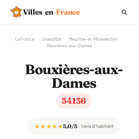
Villes
·
en
·
France
La France
›
Grand Est
›
Meurthe-et-Moselle (54)
›
Bouxières-aux-Dames
Bouxières-aux-
Dames
54136
★ ★ ★ ★ ★
5,0/5
1 avis d'habitant