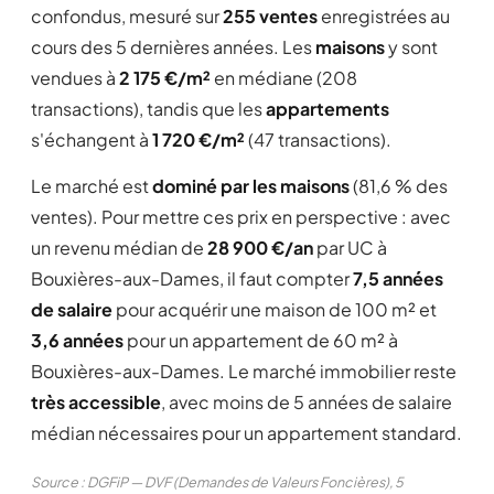
confondus, mesuré sur
255 ventes
enregistrées au
cours des 5 dernières années. Les
maisons
y sont
vendues à
2 175 €/m²
en médiane (208
transactions), tandis que les
appartements
s'échangent à
1 720 €/m²
(47 transactions).
Le marché est
dominé par les maisons
(81,6 % des
ventes). Pour mettre ces prix en perspective : avec
un revenu médian de
28 900 €/an
par UC à
Bouxières-aux-Dames, il faut compter
7,5 années
de salaire
pour acquérir une maison de 100 m² et
3,6 années
pour un appartement de 60 m² à
Bouxières-aux-Dames. Le marché immobilier reste
très accessible
, avec moins de 5 années de salaire
médian nécessaires pour un appartement standard.
Source : DGFiP — DVF (Demandes de Valeurs Foncières), 5