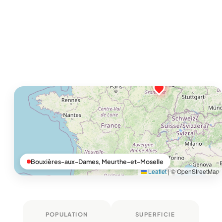
Bouxières-aux-Dames, Meurthe-et-Moselle
Leaflet
|
© OpenStreetMap
POPULATION
SUPERFICIE