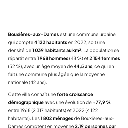
Bouxières-aux-Dames
est une commune urbaine
qui compte
4 122 habitants
en 2022, soit une
densité de
1 039 habitants au km²
. La population se
répartit entre
1 968 hommes
(48 %) et
2 154 femmes
(52 %), avec un âge moyen de
44,5 ans
, ce qui en
fait une commune plus âgée que la moyenne
nationale (42 ans).
Cette ville connaît une
forte croissance
démographique
avec une évolution de
+77,9 %
entre 1968 (2 317 habitants) et 2022 (4 122
habitants). Les
1 802 ménages
de Bouxières-aux-
Dames comptent en moyenne
2,19 personnes par