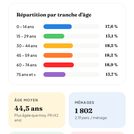
Répartition par tranche d'âge
17,6 %
0 – 14 ans
13,1 %
15 – 29 ans
18,5 %
30 – 44 ans
18,2 %
45 – 59 ans
18,9 %
60 – 74 ans
13,7 %
75 ans et +
ÂGE MOYEN
MÉNAGES
44,5 ans
1 802
Plus âgée que moy. FR (42
2,19 pers. / ménage
ans)