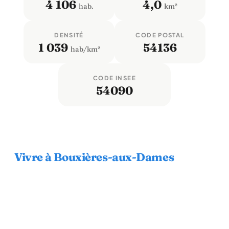
4 106
4,0
hab.
km²
DENSITÉ
CODE POSTAL
1 039
54136
hab/km²
CODE INSEE
54090
Vivre à Bouxières-aux-Dames