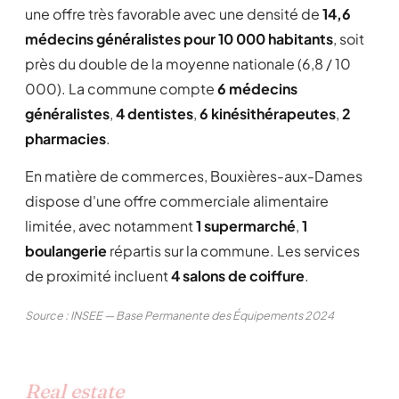
une offre très favorable avec une densité de
14,6
médecins généralistes pour 10 000 habitants
, soit
près du double de la moyenne nationale (6,8 / 10
000). La commune compte
6 médecins
généralistes
,
4 dentistes
,
6 kinésithérapeutes
,
2
pharmacies
.
En matière de commerces, Bouxières-aux-Dames
dispose d'une offre commerciale alimentaire
limitée, avec notamment
1 supermarché
,
1
boulangerie
répartis sur la commune. Les services
de proximité incluent
4 salons de coiffure
.
Source : INSEE — Base Permanente des Équipements 2024
Real estate