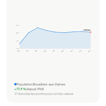
5,2 k
4 122 hab.
4,0 k
2,7 k
1,5 k
1968
1975
1982
1990
1999
2006
2011
2016
2022
Population Bouxières-aux-Dames
+77,9 %
depuis 1968
💡 Survolez les points pour voir les valeurs