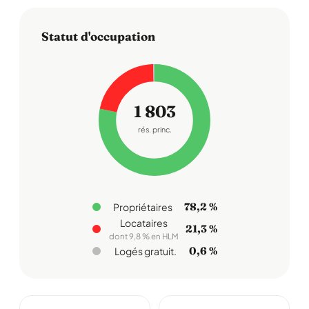
Statut d'occupation
1 803
rés. princ.
78,2 %
Propriétaires
Locataires
21,3 %
dont 9,8 % en HLM
0,6 %
Logés gratuit.