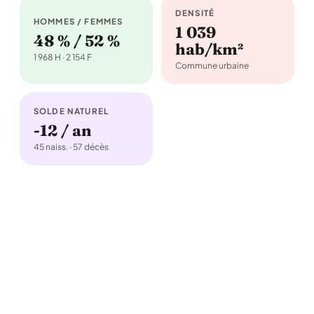
DENSITÉ
HOMMES / FEMMES
1 039
48 % / 52 %
hab/km²
1 968 H · 2 154 F
Commune urbaine
SOLDE NATUREL
-12 / an
45 naiss. · 57 décès