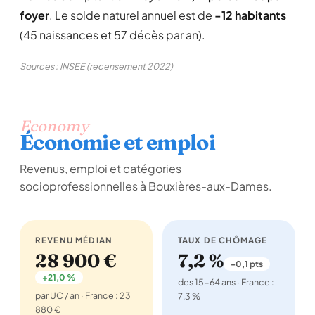
foyer
. Le solde naturel annuel est de
-12 habitants
(45 naissances et 57 décès par an).
Sources : INSEE (recensement 2022)
Economy
Économie et emploi
Revenus, emploi et catégories
socioprofessionnelles à Bouxières-aux-Dames.
REVENU MÉDIAN
TAUX DE CHÔMAGE
28 900 €
7,2 %
-0,1 pts
+21,0 %
des 15-64 ans · France :
par UC / an · France : 23
7,3 %
880 €