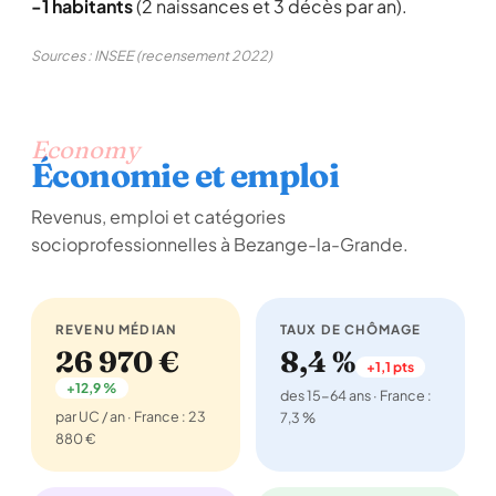
-1 habitants
(2 naissances et 3 décès par an).
Sources : INSEE (recensement 2022)
Economy
Économie et emploi
Revenus, emploi et catégories
socioprofessionnelles à Bezange-la-Grande.
REVENU MÉDIAN
TAUX DE CHÔMAGE
26 970 €
8,4 %
+1,1 pts
+12,9 %
des 15-64 ans · France :
par UC / an · France : 23
7,3 %
880 €