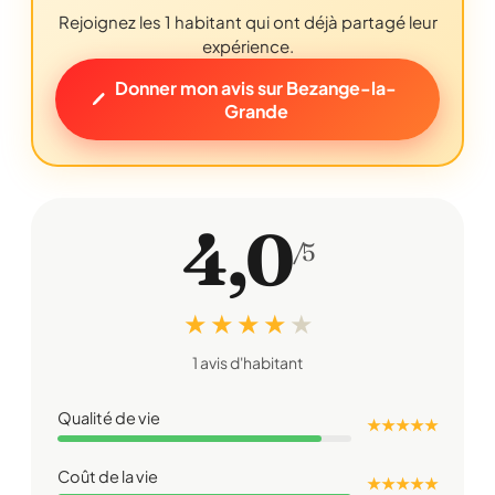
Rejoignez les 1 habitant qui ont déjà partagé leur
expérience.
Donner mon avis sur Bezange-la-
Grande
4,0
/5
★ ★ ★ ★
★
1 avis d'habitant
Qualité de vie
★ ★ ★ ★ ★
Coût de la vie
★ ★ ★ ★ ★