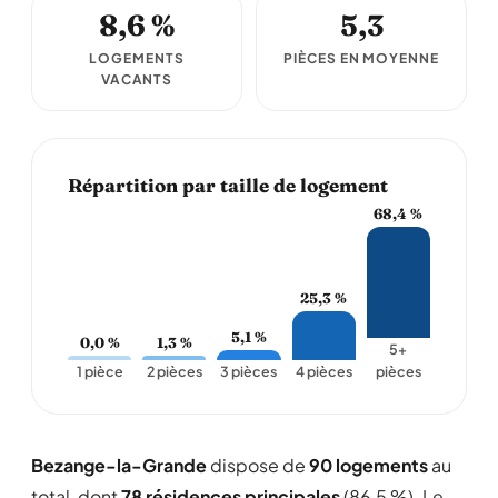
8,6 %
5,3
LOGEMENTS
PIÈCES EN MOYENNE
VACANTS
Répartition par taille de logement
68,4 %
25,3 %
5,1 %
0,0 %
1,3 %
5+
1 pièce
2 pièces
3 pièces
4 pièces
pièces
Bezange-la-Grande
dispose de
90 logements
au
total, dont
78 résidences principales
(86,5 %). Le