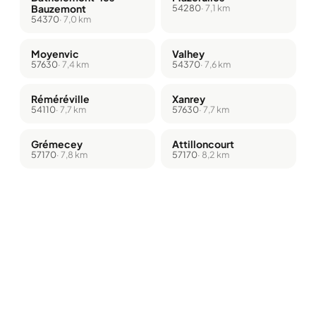
Bauzemont
54280
· 7,1 km
54370
· 7,0 km
Moyenvic
Valhey
57630
· 7,4 km
54370
· 7,6 km
Réméréville
Xanrey
54110
· 7,7 km
57630
· 7,7 km
Grémecey
Attilloncourt
57170
· 7,8 km
57170
· 8,2 km