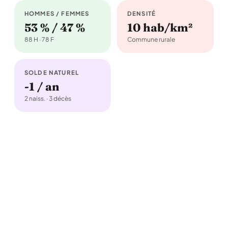
HOMMES / FEMMES
DENSITÉ
53 % / 47 %
10 hab/km²
88 H · 78 F
Commune rurale
SOLDE NATUREL
-1 / an
2 naiss. · 3 décès