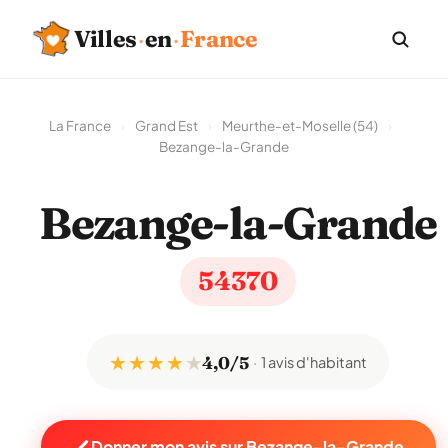
Villes
·
en
·
France
La France
›
Grand Est
›
Meurthe-et-Moselle (54)
›
Bezange-la-Grande
Bezange-la-Grande
54370
★ ★ ★ ★
★
4,0/5
1 avis d'habitant
Donner mon avis sur Bezange-la-Grande