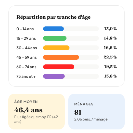
Répartition par tranche d'âge
13,0 %
0 – 14 ans
14,8 %
15 – 29 ans
16,6 %
30 – 44 ans
22,5 %
45 – 59 ans
19,5 %
60 – 74 ans
13,6 %
75 ans et +
ÂGE MOYEN
MÉNAGES
46,4 ans
81
Plus âgée que moy. FR (42
2,06 pers. / ménage
ans)