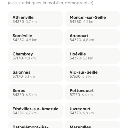
(avis, statistiques, immobilier, démographie).
Athienville
Moncel-sur-Seille
54370
· 3,7 km
54280
· 4,2 km
Sornéville
Arracourt
54280
· 4,5 km
54370
· 4,8 km
Chambrey
Hoéville
57170
· 4,8 km
54370
· 5,1 km
Salonnes
Vic-sur-Seille
57170
· 5,1 km
57630
· 5,8 km
Serres
Pettoncourt
54370
· 6,3 km
57170
· 6,4 km
Erbéviller-sur-Amezule
Juvrecourt
54280
· 6,7 km
54370
· 6,8 km
Bathelémont-lès-
Mazerulles