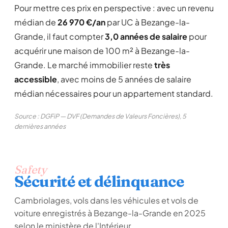
Pour mettre ces prix en perspective : avec un revenu
médian de
26 970 €/an
par UC à Bezange-la-
Grande, il faut compter
3,0 années de salaire
pour
acquérir une maison de 100 m² à Bezange-la-
Grande. Le marché immobilier reste
très
accessible
, avec moins de 5 années de salaire
médian nécessaires pour un appartement standard.
Source : DGFiP — DVF (Demandes de Valeurs Foncières), 5
dernières années
Safety
Sécurité et délinquance
Cambriolages, vols dans les véhicules et vols de
voiture enregistrés à Bezange-la-Grande en 2025
selon le ministère de l'Intérieur.