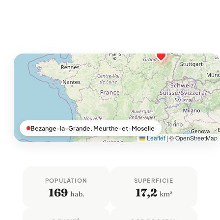
Bezange-la-Grande, Meurthe-et-Moselle
Leaflet
|
© OpenStreetMap
POPULATION
SUPERFICIE
169
17,2
hab.
km²