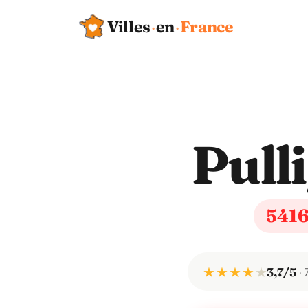
Villes
·
en
·
France
Pull
541
★ ★ ★ ★
★
3,7/5