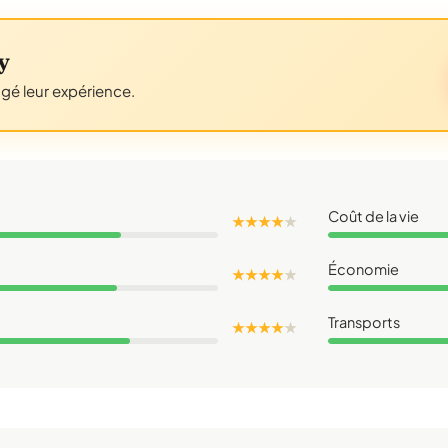
y
agé leur expérience.
Coût de la vie
★ ★ ★ ★
★
Économie
★ ★ ★ ★
★
Transports
★ ★ ★ ★
★