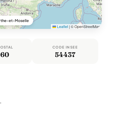
urthe-et-Moselle
Leaflet
|
© OpenStreetMap
POSTAL
CODE INSEE
160
54437
-
e