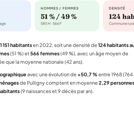
HOMMES / FEMMES
DENSITÉ
51 % / 49 %
124 ha
nage
585 H · 566 F
Commune rura
1 151 habitants
en 2022, soit une densité de
124 habitants a
mmes
(51 %) et
566 femmes
(49 %), avec un âge moyen de
ée que la moyenne nationale (42 ans).
mographique
avec une évolution de
+50,7 %
entre 1968 (764
ménages
de Pulligny comptent en moyenne
2,29 personne
habitants
(9 naissances et 9 décès par an).