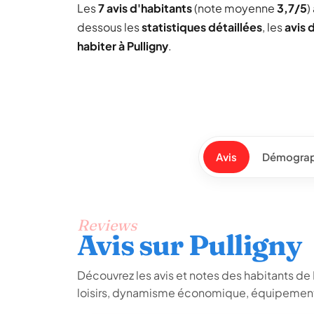
Les
7 avis d'habitants
(note moyenne
3,7/5
)
dessous les
statistiques détaillées
, les
avis 
habiter à Pulligny
.
Avis
Démograp
Reviews
Avis sur Pulligny
Découvrez les avis et notes des habitants de Pu
loisirs, dynamisme économique, équipements