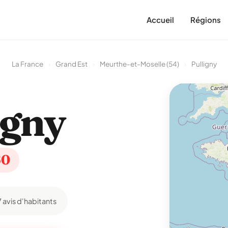
Accueil
Régions
La France
›
Grand Est
›
Meurthe-et-Moselle (54)
›
Pulligny
igny
60
7 avis d'habitants