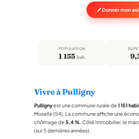
Donner mon avis
POPULATION
SUPE
1 155
9,
hab.
Vivre à Pulligny
Pulligny
est une commune rurale de
1 151 hab
Moselle (54). La commune affiche une écon
chômage de
5,4 %
. Côté immobilier, le mar
(sur 5 dernières années).