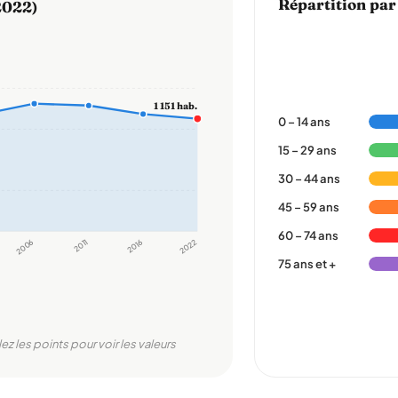
Répartition par
2022)
1 151 hab.
0 – 14 ans
15 – 29 ans
30 – 44 ans
45 – 59 ans
60 – 74 ans
2006
2011
2016
2022
75 ans et +
ez les points pour voir les valeurs