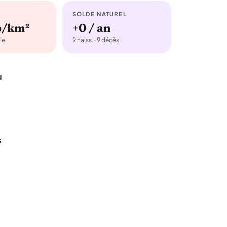
SOLDE NATUREL
b/km²
+0 / an
le
9 naiss. · 9 décès
u
s