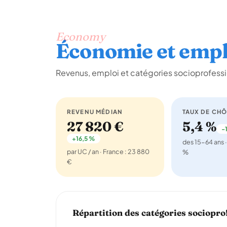
Economy
Économie et empl
Revenus, emploi et catégories socioprofessio
REVENU MÉDIAN
TAUX DE CH
27 820 €
5,4 %
-1
+16,5 %
des 15-64 ans ·
par UC / an · France : 23 880
%
€
Répartition des catégories sociopro