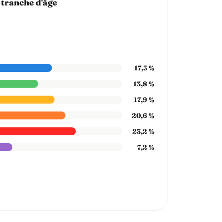
 tranche d'âge
17,3 %
13,8 %
17,9 %
20,6 %
23,2 %
7,2 %