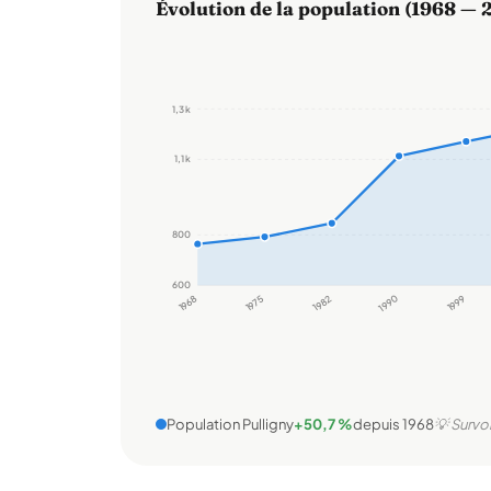
Évolution de la population (1968 — 
1,3 k
1,1 k
800
600
1968
1975
1982
1990
1999
Population Pulligny
+50,7 %
depuis 1968
💡 Survol