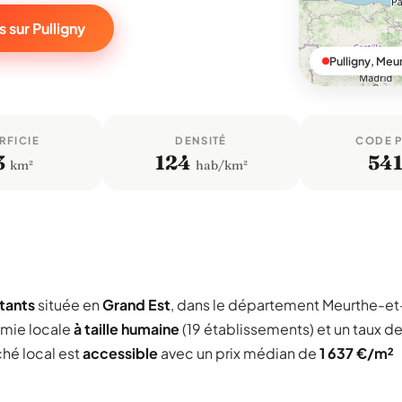
 sur Pulligny
Pulligny, Me
RFICIE
DENSITÉ
CODE 
3
124
54
km²
hab/km²
itants
située en
Grand Est
, dans le département Meurthe-et
omie locale
à taille humaine
(19 établissements) et un taux d
ché local est
accessible
avec un prix médian de
1 637 €/m²