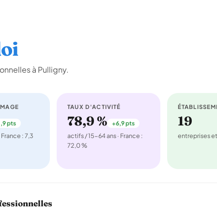
oi
nnelles à Pulligny.
ÔMAGE
TAUX D'ACTIVITÉ
ÉTABLISSEM
78,9 %
19
,9 pts
+6,9 pts
 France : 7,3
actifs / 15-64 ans · France :
entreprises 
72,0 %
fessionnelles