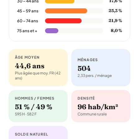
17,6 %
30 – 44 ans
25,3 %
45 – 59 ans
21,9 %
60 – 74 ans
8,0 %
75 ans et +
ÂGE MOYEN
MÉNAGES
44,6 ans
504
Plus âgée que moy. FR (42
2,33 pers. / ménage
ans)
HOMMES / FEMMES
DENSITÉ
51 % / 49 %
96 hab/km²
595 H · 582 F
Commune rurale
SOLDE NATUREL