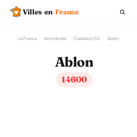
Villes
·
en
·
France
La France
›
Normandie
›
Calvados (14)
›
Ablon
Ablon
14600