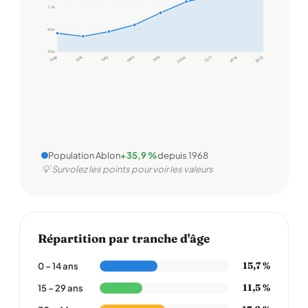
1,1 k
900
700
1968
1975
1982
1990
1999
2006
2011
2016
2022
Population Ablon
+35,9 %
depuis 1968
💡 Survolez les points pour voir les valeurs
Répartition par tranche d'âge
15,7 %
0 – 14 ans
11,5 %
15 – 29 ans