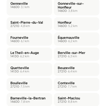
Genneville
Gonneville-sur-
14600
· 3,1 km
Honfleur
14600
· 3,8 km
Saint-Pierre-du-Val
Honfleur
27210
· 4,8 km
14600
· 5,2 km
Fourneville
Équemauville
14600
· 6,1 km
14600
· 6,2 km
Le Theil-en-Auge
Berville-sur-Mer
14130
· 6,2 km
27210
· 6,3 km
Quetteville
Beuzeville
14130
· 6,4 km
27210
· 6,4 km
Boulleville
Conteville
27210
· 7,5 km
27210
· 7,7 km
Barneville-la-Bertran
Saint-Maclou
14600
· 7,8 km
27210
· 8,8 km