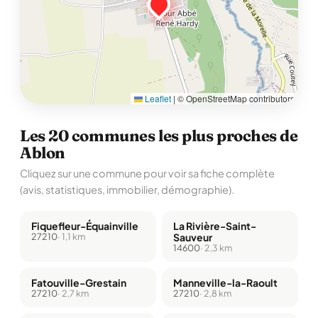
Leaflet
|
© OpenStreetMap contributors
Les 20 communes les plus proches de
Ablon
Cliquez sur une commune pour voir sa fiche complète
(avis, statistiques, immobilier, démographie).
Fiquefleur-Équainville
La Rivière-Saint-
27210
· 1,1 km
Sauveur
14600
· 2,3 km
Fatouville-Grestain
Manneville-la-Raoult
27210
· 2,7 km
27210
· 2,8 km