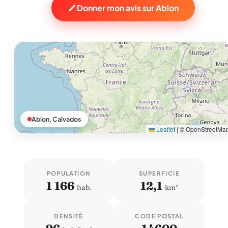
Donner mon avis sur Ablon
Ablon, Calvados
Leaflet
|
© OpenStreetMa
POPULATION
SUPERFICIE
1 166
12,1
hab.
km²
DENSITÉ
CODE POSTAL