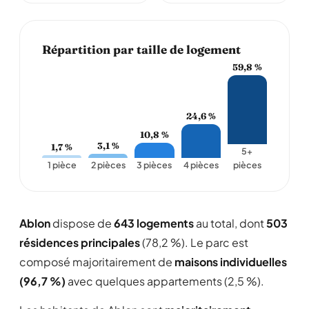
Répartition par taille de logement
59,8 %
24,6 %
10,8 %
3,1 %
1,7 %
5+
1 pièce
2 pièces
3 pièces
4 pièces
pièces
Ablon
dispose de
643 logements
au total, dont
503
résidences principales
(78,2 %). Le parc est
composé majoritairement de
maisons individuelles
(96,7 %)
avec quelques appartements (2,5 %).