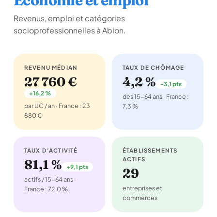
Économie et emploi
Revenus, emploi et catégories
socioprofessionnelles à Ablon.
REVENU MÉDIAN
TAUX DE CHÔMAGE
27 760 €
4,2 %
-3,1 pts
+16,2 %
des 15-64 ans · France :
par UC / an · France : 23
7,3 %
880 €
TAUX D'ACTIVITÉ
ÉTABLISSEMENTS
ACTIFS
81,1 %
+9,1 pts
29
actifs / 15-64 ans ·
entreprises et
France : 72,0 %
commerces