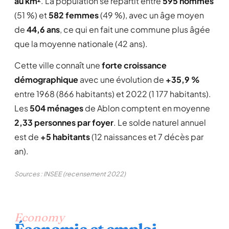
au km²
. La population se répartit entre
595 hommes
(51 %) et
582 femmes
(49 %), avec un âge moyen
de
44,6 ans
, ce qui en fait une commune plus âgée
que la moyenne nationale (42 ans).
Cette ville connaît une
forte croissance
démographique
avec une évolution de
+35,9 %
entre 1968 (866 habitants) et 2022 (1 177 habitants).
Les
504 ménages
de Ablon comptent en moyenne
2,33 personnes par foyer
. Le solde naturel annuel
est de
+5 habitants
(12 naissances et 7 décès par
an).
Sources : INSEE (recensement 2022)
Economy