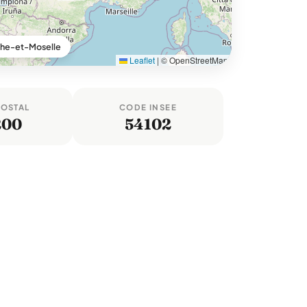
the-et-Moselle
Leaflet
|
© OpenStreetMap
POSTAL
CODE INSEE
200
54102
e