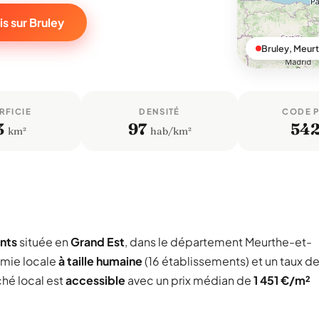
s sur Bruley
Bruley, Meur
RFICIE
DENSITÉ
CODE 
3
97
54
km²
hab/km²
ants
située en
Grand Est
, dans le département Meurthe-et-
omie locale
à taille humaine
(16 établissements) et un taux d
ché local est
accessible
avec un prix médian de
1 451 €/m²