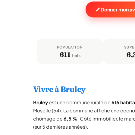
Donner mon avi
POPULATION
SUPE
611
6,
hab.
Vivre à Bruley
Bruley
est une commune rurale de
616 habit
Moselle (54). La commune affiche une écon
chômage de
6,5 %
. Côté immobilier, le mar
(sur 5 dernières années).