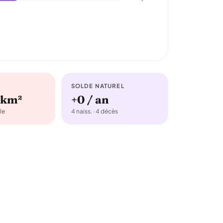
SOLDE NATUREL
/km²
+0 / an
le
4 naiss. · 4 décès