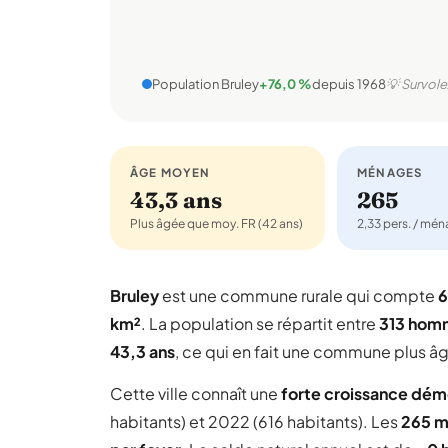
Population Bruley
+76,0 %
depuis 1968
💡 Survole
ÂGE MOYEN
MÉNAGES
43,3 ans
265
Plus âgée que moy. FR (42 ans)
2,33 pers. / mé
Bruley
est une commune rurale qui compte
6
km²
. La population se répartit entre
313 hom
43,3 ans
, ce qui en fait une commune plus â
Cette ville connaît une
forte croissance dé
habitants) et 2022 (616 habitants). Les
265 