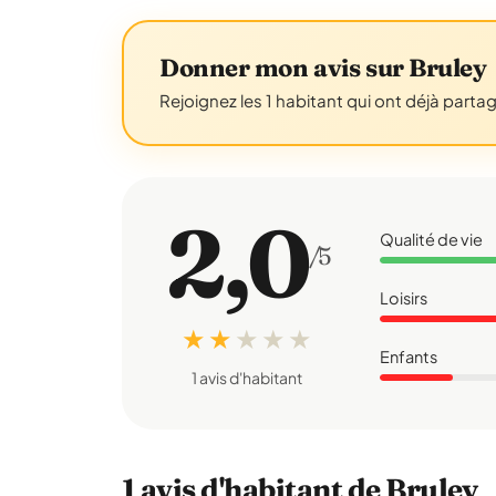
Donner mon avis sur Bruley
Rejoignez les 1 habitant qui ont déjà parta
2,0
Qualité de vie
/5
Loisirs
★ ★
★
★
★
Enfants
1 avis d'habitant
1 avis d'habitant de Bruley