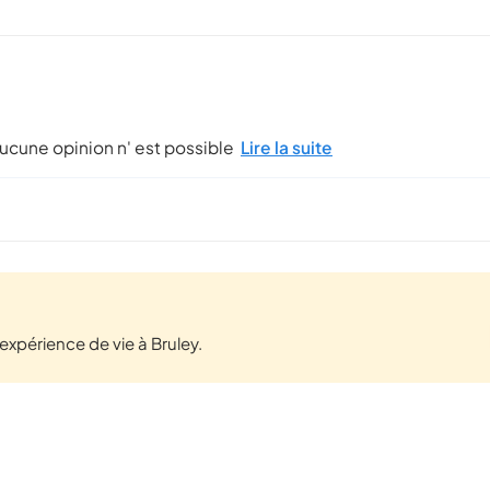
cune opinion n' est possible
Lire la suite
xpérience de vie à Bruley.