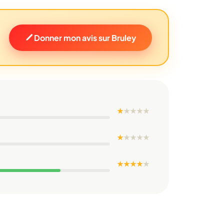
Donner mon avis sur Bruley
★
★
★
★
★
★
★
★
★
★
★ ★ ★ ★
★