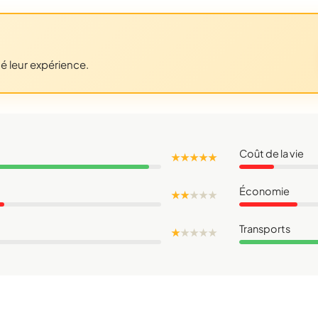
gé leur expérience.
Coût de la vie
★ ★ ★ ★ ★
Économie
★ ★
★
★
★
Transports
★
★
★
★
★