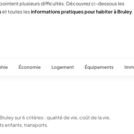
 pointent plusieurs difficultés. Découvrez ci-dessous les
s
et toutes les
informations pratiques pour habiter à Bruley
.
hie
Économie
Logement
Équipements
Immo
uley sur 6 critères : qualité de vie, coût de la vie,
 enfants, transports.