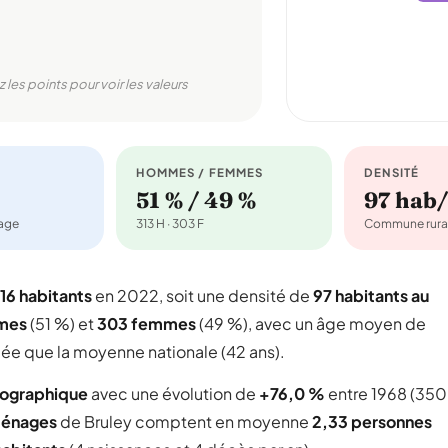
z les points pour voir les valeurs
HOMMES / FEMMES
DENSITÉ
51 % / 49 %
97 hab
nage
313 H · 303 F
Commune rura
16 habitants
en 2022, soit une densité de
97 habitants au
mes
(51 %) et
303 femmes
(49 %), avec un âge moyen de
gée que la moyenne nationale (42 ans).
mographique
avec une évolution de
+76,0 %
entre 1968 (350
ménages
de Bruley comptent en moyenne
2,33 personnes