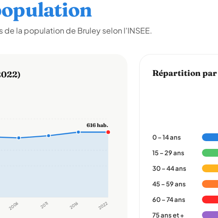
opulation
de la population de Bruley selon l'INSEE.
Répartition par
2022)
616 hab.
0 – 14 ans
15 – 29 ans
30 – 44 ans
45 – 59 ans
60 – 74 ans
2006
2011
2016
2022
75 ans et +