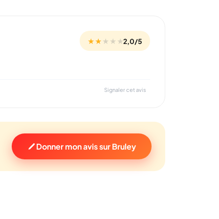
★ ★
★
★
★
2,0/5
Signaler cet avis
Donner mon avis sur Bruley