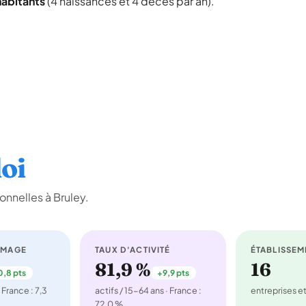
habitants
(4 naissances et 4 décès par an).
oi
nnelles à Bruley.
ÔMAGE
TAUX D'ACTIVITÉ
ÉTABLISSEM
81,9 %
16
0,8 pts
+9,9 pts
 France : 7,3
actifs / 15-64 ans · France :
entreprises 
72,0 %