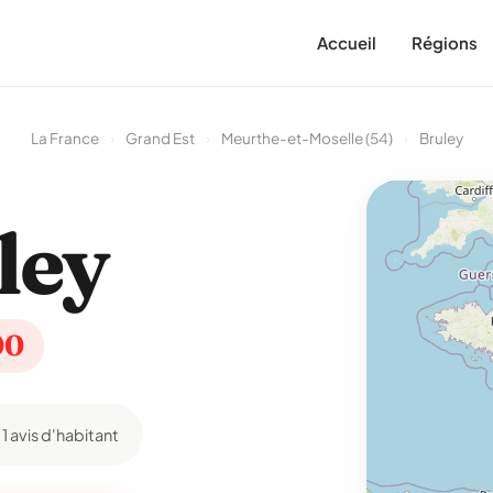
Accueil
Régions
La France
›
Grand Est
›
Meurthe-et-Moselle (54)
›
Bruley
ley
00
1 avis d'habitant