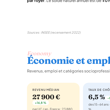
par foyer
. Le solde naturel annuel est de
+0 
Sources : INSEE (recensement 2022)
Economy
Économie et empl
Revenus, emploi et catégories socioprofessio
REVENU MÉDIAN
TAUX DE CH
27 900 €
6,5 %
-
+16,8 %
des 15-64 ans ·
par UC / an · France : 23 880
%