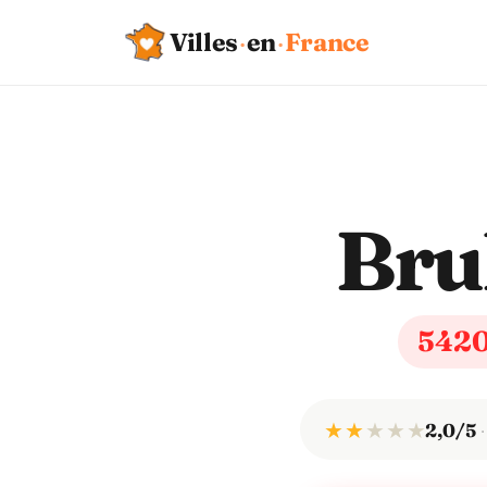
Villes
·
en
·
France
Bru
542
★ ★
★
★
★
2,0/5