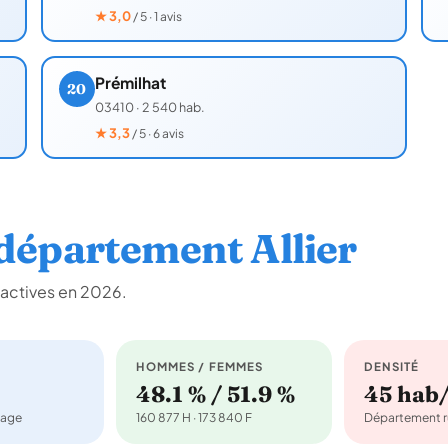
★
3,0
/ 5 · 1 avis
Prémilhat
20
03410
·
2 540 hab.
★
3,3
/ 5 · 6 avis
épartement Allier
 actives en 2026.
HOMMES / FEMMES
DENSITÉ
48.1 % / 51.9 %
45 hab
nage
160 877 H · 173 840 F
Département r