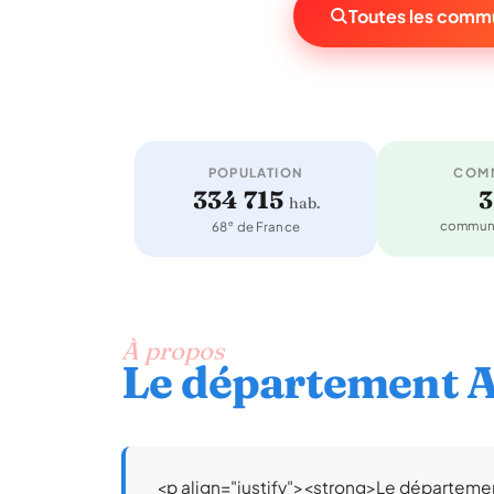
Toutes les commun
POPULATION
COM
334 715
3
hab.
e
commune
68
de France
À propos
Le département Al
<p align="justify"><strong>Le département