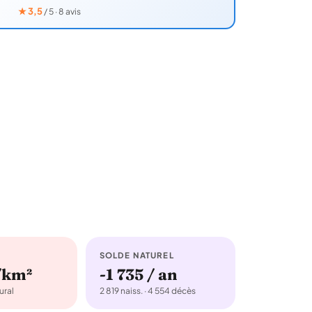
★
3,5
/ 5 · 8 avis
SOLDE NATUREL
/km²
-1 735 / an
ural
2 819 naiss. · 4 554 décès