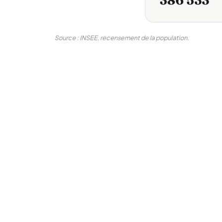
386 533
Source : INSEE, recensement de la population.