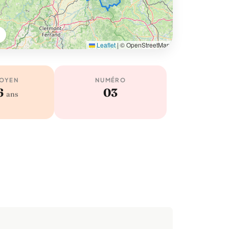
Leaflet
|
© OpenStreetMap
MOYEN
NUMÉRO
6
03
ans