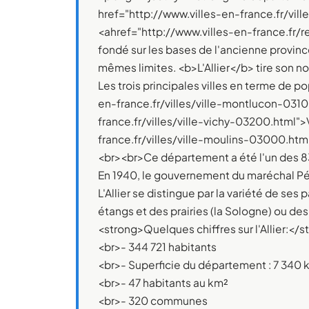
href="http://www.villes-en-france.fr/vil
<ahref="http://www.villes-en-france.fr/
fondé sur les bases de l'ancienne provin
mêmes limites. <b>L'Allier</b> tire son n
Les trois principales villes en terme de 
en-france.fr/villes/ville-montlucon-0310
france.fr/villes/ville-vichy-03200.html">
france.fr/villes/ville-moulins-03000.htm
<br><br>Ce département a été l'un des 83
En 1940, le gouvernement du maréchal Pétai
L'Allier se distingue par la variété de s
étangs et des prairies (la Sologne) ou de
<strong>Quelques chiffres sur l'Allier:</s
<br>- 344 721 habitants
<br>- Superficie du département : 7 340 
<br>- 47 habitants au km²
<br>- 320 communes