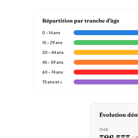
Répartition par tranche d'âge
0 – 14 ans
15 – 29 ans
30 – 44 ans
45 – 59 ans
60 – 74 ans
75 ans et +
Évolution dé
1968