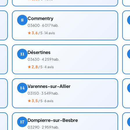
Commentry
8
03600
·
6 017 hab.
★
3,6
/ 5 · 14 avis
Désertines
11
03630
·
4 259 hab.
★
2,8
/ 5 · 4 avis
Varennes-sur-Allier
14
03150
·
3 549 hab.
★
3,5
/ 5 · 6 avis
Dompierre-sur-Besbre
17
03290
·
2 959 hab.