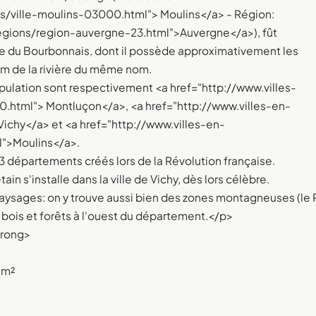
les/ville-moulins-03000.html"> Moulins</a> - Région:
regions/region-auvergne-23.html">Auvergne</a>), fût
ce du Bourbonnais, dont il possède approximativement les
om de la rivière du même nom.
population sont respectivement <a href="http://www.villes-
0.html"> Montluçon</a>, <a href="http://www.villes-en-
Vichy</a> et <a href="http://www.villes-en-
l">Moulins</a>.
 départements créés lors de la Révolution française.
n s'installe dans la ville de Vichy, dès lors célèbre.
es paysages: on y trouve aussi bien des zones montagneuses (le
s bois et forêts à l'ouest du département.</p>
trong>
km²