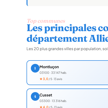
Top communes
Les principales 
département Alli
Les 20 plus grandes villes par population, s
Montluçon
1
03100
·
33 147 hab.
★
3,0
/ 5 · 13 avis
Cusset
4
03300
·
13 316 hab.
★
4,0
/ 5 · 13 avis