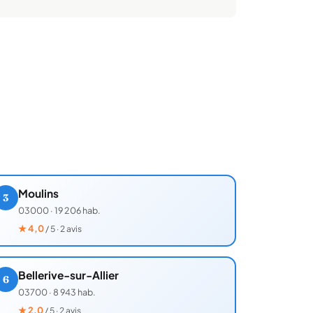
Moulins
3
03000
·
19 206 hab.
★
4,0
/ 5 · 2 avis
Bellerive-sur-Allier
6
03700
·
8 943 hab.
★
2,0
/ 5 · 2 avis