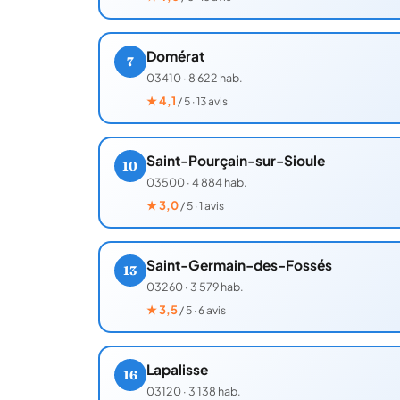
Domérat
7
03410
·
8 622 hab.
★
4,1
/ 5 · 13 avis
Saint-Pourçain-sur-Sioule
10
03500
·
4 884 hab.
★
3,0
/ 5 · 1 avis
Saint-Germain-des-Fossés
13
03260
·
3 579 hab.
★
3,5
/ 5 · 6 avis
Lapalisse
16
03120
·
3 138 hab.