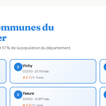
communes du
er
oit 51 % de la population du département.
Vichy
2
03200
·
25 115 hab.
★
2,7
/ 5 · 11 avis
Yzeure
5
03400
·
12 897 hab.
★
3,0
/ 5 · 1 avis