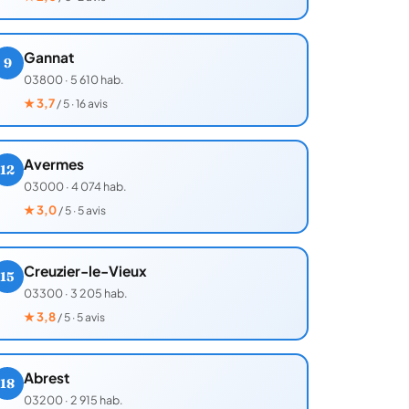
Gannat
9
03800
·
5 610 hab.
★
3,7
/ 5 · 16 avis
Avermes
12
03000
·
4 074 hab.
★
3,0
/ 5 · 5 avis
Creuzier-le-Vieux
15
03300
·
3 205 hab.
★
3,8
/ 5 · 5 avis
Abrest
18
03200
·
2 915 hab.