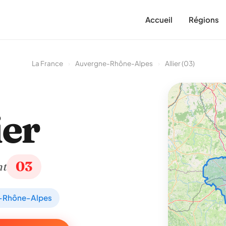
Accueil
Régions
La France
›
Auvergne-Rhône-Alpes
›
Allier (03)
ier
03
nt
-Rhône-Alpes