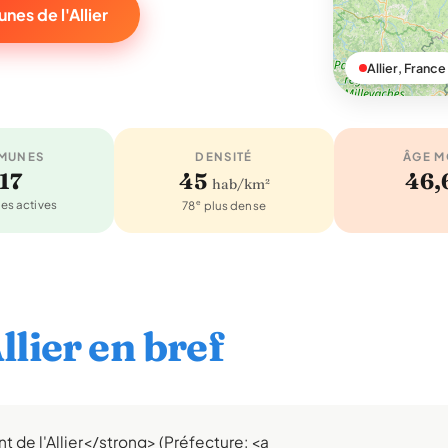
es de l'Allier
Allier, France
MUNES
DENSITÉ
ÂGE 
17
45
46,
hab/km²
s actives
e
78
plus dense
lier en bref
 de l'Allier</strong> (Préfecture: <a