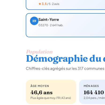
★
3,5
/ 5 · 2 avis
Saint-Yorre
19
03270
·
2 641 hab.
Population
Démographie du d
Chiffres-clés agrégés sur les 317 communes
ÂGE MOYEN
MÉNAGES
46,6 ans
164 410
Plus âgée que moy. FR (42 ans)
2,04 pers. / mé