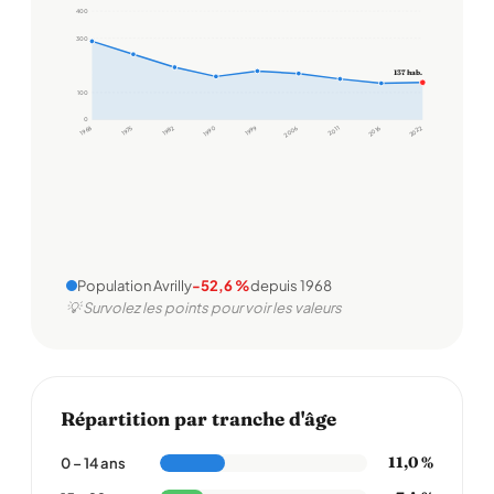
400
300
137 hab.
100
0
1968
1975
1982
1990
1999
2006
2011
2016
2022
Population Avrilly
-52,6 %
depuis 1968
💡 Survolez les points pour voir les valeurs
Répartition par tranche d'âge
11,0 %
0 – 14 ans