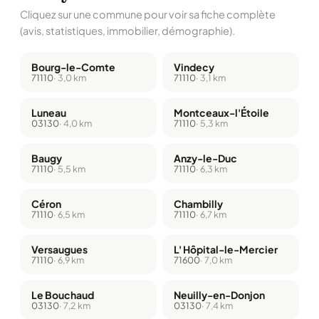
Cliquez sur une commune pour voir sa fiche complète
(avis, statistiques, immobilier, démographie).
Bourg-le-Comte
Vindecy
71110
· 3,0 km
71110
· 3,1 km
Luneau
Montceaux-l'Étoile
03130
· 4,0 km
71110
· 5,3 km
Baugy
Anzy-le-Duc
71110
· 5,5 km
71110
· 6,3 km
Céron
Chambilly
71110
· 6,5 km
71110
· 6,7 km
Versaugues
L' Hôpital-le-Mercier
71110
· 6,9 km
71600
· 7,0 km
Le Bouchaud
Neuilly-en-Donjon
03130
· 7,2 km
03130
· 7,4 km