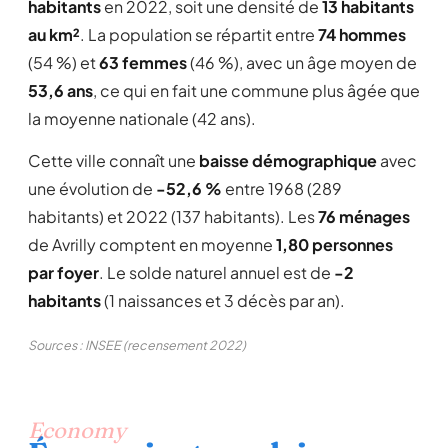
habitants
en 2022, soit une densité de
13 habitants
au km²
. La population se répartit entre
74 hommes
(54 %) et
63 femmes
(46 %), avec un âge moyen de
53,6 ans
, ce qui en fait une commune plus âgée que
la moyenne nationale (42 ans).
Cette ville connaît une
baisse démographique
avec
une évolution de
-52,6 %
entre 1968 (289
habitants) et 2022 (137 habitants). Les
76 ménages
de Avrilly comptent en moyenne
1,80 personnes
par foyer
. Le solde naturel annuel est de
-2
habitants
(1 naissances et 3 décès par an).
Sources : INSEE (recensement 2022)
Economy