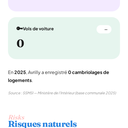
🔑
Vols de voiture
—
0
En
2025
, Avrilly a enregistré
0 cambriolages de
logements
.
Source : SSMSI — Ministère de l'Intérieur (base communale 2025)
Risks
Risques naturels