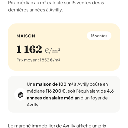
Prix médian au m² calculé sur 15 ventes des 5
dernières années à Avrilly.
MAISON
15 ventes
1 162
€/m²
Prix moyen : 1 852 €/m²
Une
maison de 100 m²
à Avrilly coûte en
médiane
116 200 €
, soit l'équivalent de
4,6
🏠
années de salaire médian
d'un foyer de
Avrilly .
Le marché immobilier de Avrilly affiche un prix