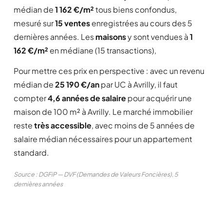
médian de
1 162 €/m²
tous biens confondus,
mesuré sur
15 ventes
enregistrées au cours des 5
dernières années. Les
maisons
y sont vendues à
1
162 €/m²
en médiane (15 transactions),
Pour mettre ces prix en perspective : avec un revenu
médian de
25 190 €/an
par UC à Avrilly, il faut
compter
4,6 années de salaire
pour acquérir une
maison de 100 m² à Avrilly. Le marché immobilier
reste
très accessible
, avec moins de 5 années de
salaire médian nécessaires pour un appartement
standard.
Source : DGFiP — DVF (Demandes de Valeurs Foncières), 5
dernières années