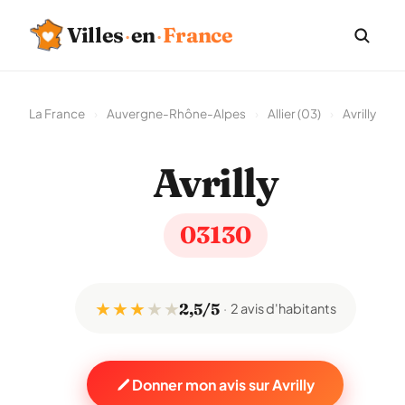
Villes
·
en
·
France
La France
›
Auvergne-Rhône-Alpes
›
Allier (03)
›
Avrilly
Avrilly
03130
★ ★ ★
★
★
2,5/5
2 avis d'habitants
Donner mon avis sur Avrilly