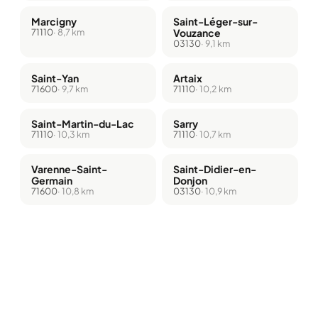
Marcigny
Saint-Léger-sur-
71110
· 8,7 km
Vouzance
03130
· 9,1 km
Saint-Yan
Artaix
71600
· 9,7 km
71110
· 10,2 km
Saint-Martin-du-Lac
Sarry
71110
· 10,3 km
71110
· 10,7 km
Varenne-Saint-
Saint-Didier-en-
Germain
Donjon
71600
· 10,8 km
03130
· 10,9 km