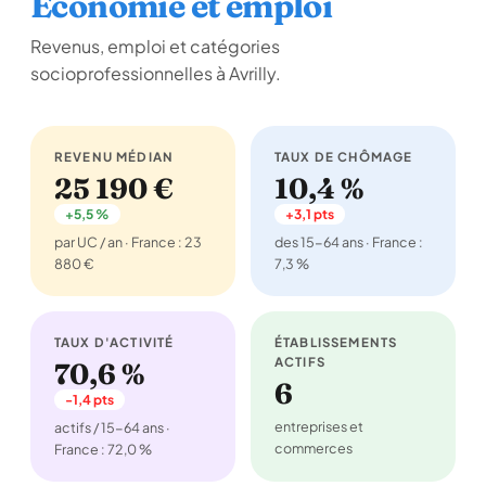
Économie et emploi
Revenus, emploi et catégories
socioprofessionnelles à Avrilly.
REVENU MÉDIAN
TAUX DE CHÔMAGE
25 190 €
10,4 %
+5,5 %
+3,1 pts
par UC / an · France : 23
des 15-64 ans · France :
880 €
7,3 %
TAUX D'ACTIVITÉ
ÉTABLISSEMENTS
ACTIFS
70,6 %
6
-1,4 pts
entreprises et
actifs / 15-64 ans ·
commerces
France : 72,0 %