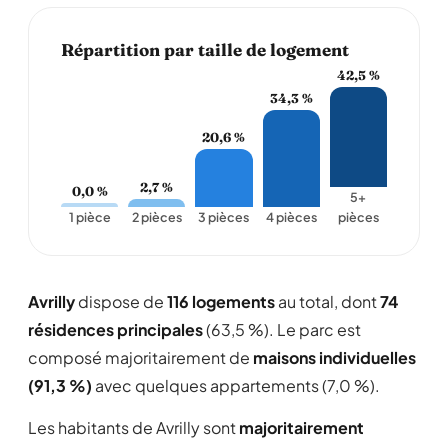
Répartition par taille de logement
42,5 %
34,3 %
20,6 %
2,7 %
0,0 %
5+
1 pièce
2 pièces
3 pièces
4 pièces
pièces
Avrilly
dispose de
116 logements
au total, dont
74
résidences principales
(63,5 %). Le parc est
composé majoritairement de
maisons individuelles
(91,3 %)
avec quelques appartements (7,0 %).
Les habitants de Avrilly sont
majoritairement