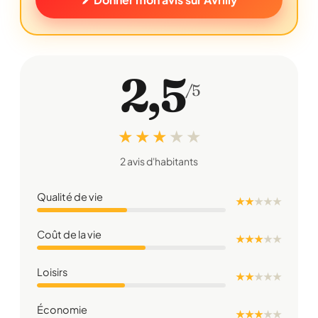
2,5
/5
★ ★ ★
★
★
2 avis d'habitants
Qualité de vie
★ ★
★
★
★
Coût de la vie
★ ★ ★
★
★
Loisirs
★ ★
★
★
★
Économie
★ ★ ★
★
★