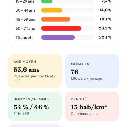
7,4 %
15 – 29 ans
14,0 %
30 – 44 ans
19,1 %
45 – 59 ans
26,5 %
60 – 74 ans
22,1 %
75 ans et +
ÂGE MOYEN
MÉNAGES
53,6 ans
76
Plus âgée que moy. FR (42
1,80 pers. / ménage
ans)
HOMMES / FEMMES
DENSITÉ
54 % / 46 %
13 hab/km²
74 H · 63 F
Commune rurale