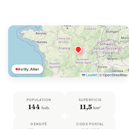
Avrilly, Allier
Leaflet
|
© OpenStreetMap
POPULATION
SUPERFICIE
144
11,5
hab.
km²
DENSITÉ
CODE POSTAL