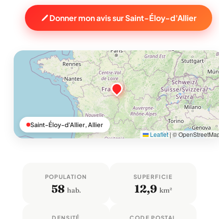
Donner mon avis sur Saint-Éloy-d'Allier
Saint-Éloy-d'Allier, Allier
Leaflet
|
© OpenStreetMa
POPULATION
SUPERFICIE
58
12,9
hab.
km²
DENSITÉ
CODE POSTAL