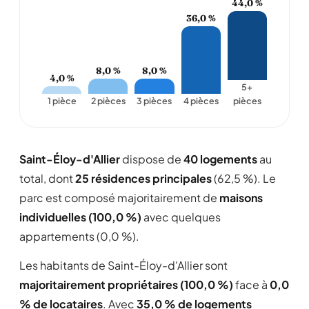
44,0 %
36,0 %
8,0 %
8,0 %
4,0 %
5+
1 pièce
2 pièces
3 pièces
4 pièces
pièces
Saint-Éloy-d'Allier
dispose de
40 logements
au
total, dont
25 résidences principales
(62,5 %). Le
parc est composé majoritairement de
maisons
individuelles (100,0 %)
avec quelques
appartements (0,0 %).
Les habitants de Saint-Éloy-d'Allier sont
majoritairement propriétaires (100,0 %)
face à
0,0
% de locataires
. Avec
35,0 % de logements