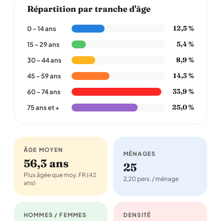
Répartition par tranche d'âge
12,5 %
0 – 14 ans
5,4 %
15 – 29 ans
8,9 %
30 – 44 ans
14,3 %
45 – 59 ans
33,9 %
60 – 74 ans
25,0 %
75 ans et +
ÂGE MOYEN
MÉNAGES
56,3 ans
25
Plus âgée que moy. FR (42
2,20 pers. / ménage
ans)
HOMMES / FEMMES
DENSITÉ