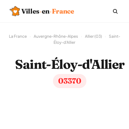
Villes
·
en
·
France
La France
›
Auvergne-Rhône-Alpes
›
Allier (03)
›
Saint-
Éloy-d'Allier
Saint-Éloy-d'Allier
03370