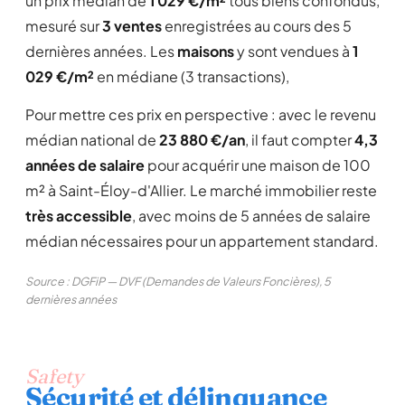
un prix médian de
1 029 €/m²
tous biens confondus,
mesuré sur
3 ventes
enregistrées au cours des 5
dernières années. Les
maisons
y sont vendues à
1
029 €/m²
en médiane (3 transactions),
Pour mettre ces prix en perspective : avec le revenu
médian national de
23 880 €/an
, il faut compter
4,3
années de salaire
pour acquérir une maison de 100
m² à Saint-Éloy-d'Allier. Le marché immobilier reste
très accessible
, avec moins de 5 années de salaire
médian nécessaires pour un appartement standard.
Source : DGFiP — DVF (Demandes de Valeurs Foncières), 5
dernières années
Safety
Sécurité et délinquance