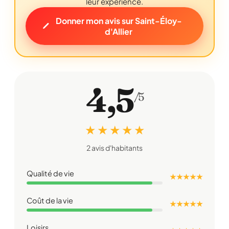
leur expérience.
Donner mon avis sur Saint-Éloy-
d'Allier
4,5
/5
★ ★ ★ ★ ★
2 avis d'habitants
Qualité de vie
★ ★ ★ ★ ★
Coût de la vie
★ ★ ★ ★ ★
Loisirs