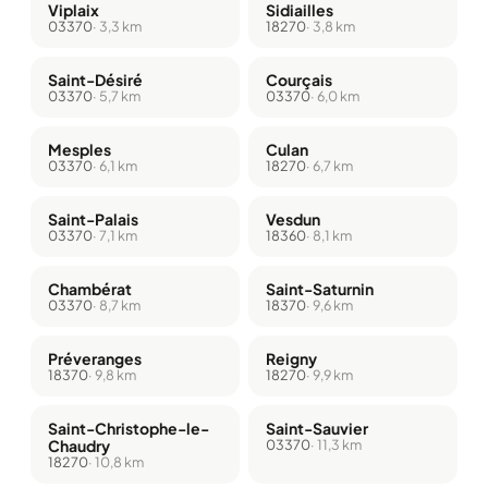
Viplaix
Sidiailles
03370
· 3,3 km
18270
· 3,8 km
Saint-Désiré
Courçais
03370
· 5,7 km
03370
· 6,0 km
Mesples
Culan
03370
· 6,1 km
18270
· 6,7 km
Saint-Palais
Vesdun
03370
· 7,1 km
18360
· 8,1 km
Chambérat
Saint-Saturnin
03370
· 8,7 km
18370
· 9,6 km
Préveranges
Reigny
18370
· 9,8 km
18270
· 9,9 km
Saint-Christophe-le-
Saint-Sauvier
Chaudry
03370
· 11,3 km
18270
· 10,8 km