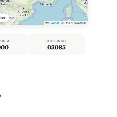
lier
Leaflet
|
© OpenStreetMap
POSTAL
CODE INSEE
000
03085
t