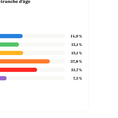
 tranche d'âge
14,9 %
13,1 %
15,1 %
27,8 %
21,7 %
7,3 %