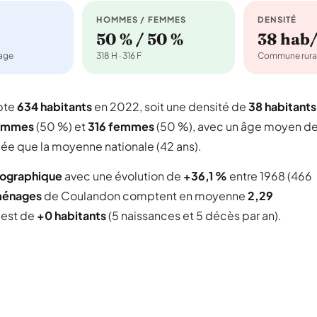
HOMMES / FEMMES
DENSITÉ
50 % / 50 %
38 hab
nage
318 H · 316 F
Commune rura
pte
634 habitants
en 2022, soit une densité de
38 habitants
ommes
(50 %) et
316 femmes
(50 %), avec un âge moyen d
gée que la moyenne nationale (42 ans).
mographique
avec une évolution de
+36,1 %
entre 1968 (466
ménages
de Coulandon comptent en moyenne
2,29
l est de
+0 habitants
(5 naissances et 5 décès par an).