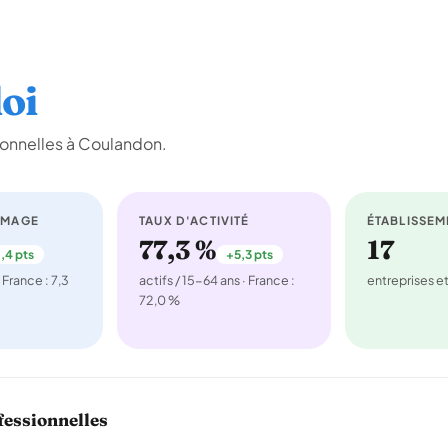
oi
ionnelles à Coulandon.
ÔMAGE
TAUX D'ACTIVITÉ
ÉTABLISSEM
77,3 %
17
,4 pts
+5,3 pts
 France : 7,3
actifs / 15-64 ans · France :
entreprises 
72,0 %
fessionnelles