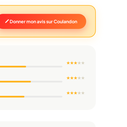
Donner mon avis sur Coulandon
★ ★ ★
★
★
★ ★ ★
★
★
★ ★ ★
★
★