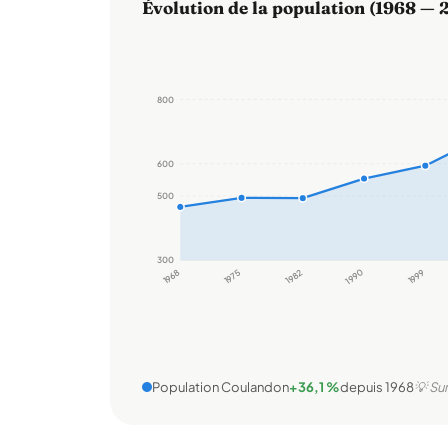
Évolution de la population (1968 — 
800
600
500
300
1968
1975
1982
1990
1999
Population Coulandon
+36,1 %
depuis 1968
💡 Su