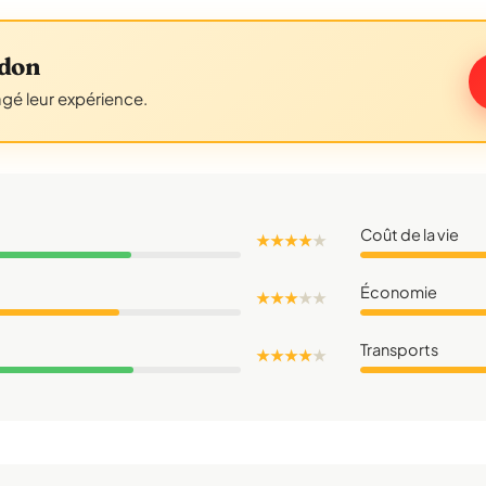
ndon
agé leur expérience.
Coût de la vie
★ ★ ★ ★
★
Économie
★ ★ ★
★
★
Transports
★ ★ ★ ★
★