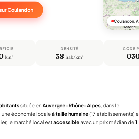
 sur Coulandon
Coulandon, Al
RFICIE
DENSITÉ
CODE 
0
38
03
km²
hab/km²
abitants
située en
Auvergne-Rhône-Alpes
, dans le
e une économie locale
à taille humaine
(17 établissements) e
ier, le marché local est
accessible
avec un prix médian de
1