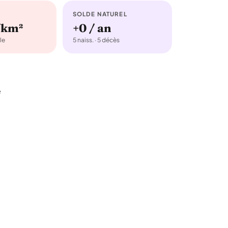
SOLDE NATUREL
/km²
+0 / an
le
5 naiss. · 5 décès
e