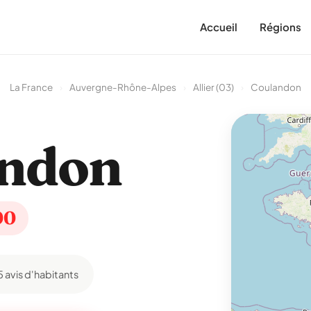
Accueil
Régions
La France
›
Auvergne-Rhône-Alpes
›
Allier (03)
›
Coulandon
andon
00
5 avis d'habitants