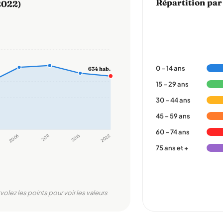
Répartition par
2022)
0 – 14 ans
634 hab.
15 – 29 ans
30 – 44 ans
45 – 59 ans
60 – 74 ans
2006
2011
2016
2022
75 ans et +
rvolez les points pour voir les valeurs