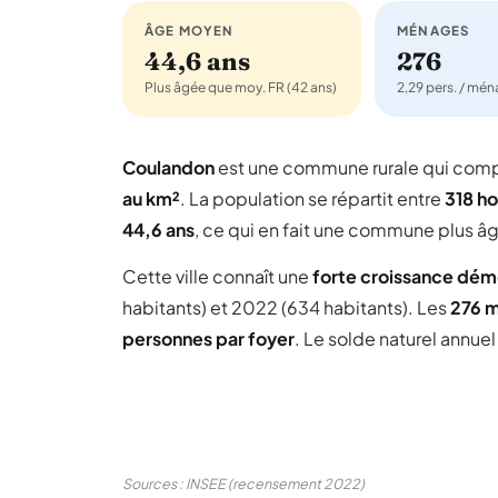
ÂGE MOYEN
MÉNAGES
44,6 ans
276
Plus âgée que moy. FR (42 ans)
2,29 pers. / mé
Coulandon
est une commune rurale qui com
au km²
. La population se répartit entre
318 h
44,6 ans
, ce qui en fait une commune plus â
Cette ville connaît une
forte croissance dé
habitants) et 2022 (634 habitants). Les
276 
personnes par foyer
. Le solde naturel annue
Sources : INSEE (recensement 2022)