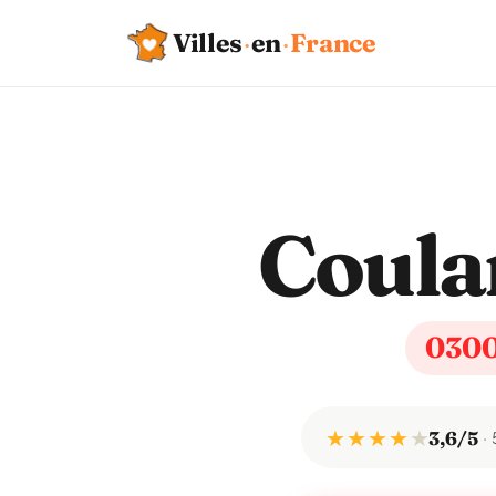
Villes
·
en
·
France
Coul
030
★ ★ ★ ★
★
3,6/5