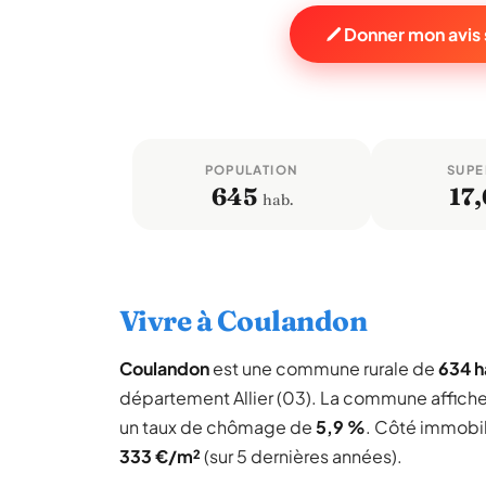
Donner mon avis
POPULATION
SUPE
645
17,
hab.
Vivre à Coulandon
Coulandon
est une commune rurale de
634 h
département Allier (03). La commune affich
un taux de chômage de
5,9 %
. Côté immobil
333 €/m²
(sur 5 dernières années).