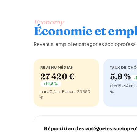
Economy
Économie et empl
Revenus, emploi et catégories socioprofess
REVENU MÉDIAN
TAUX DE CH
27 420 €
5,9 %
-1
+14,8 %
des 15-64 ans ·
par UC / an · France : 23 880
%
€
Répartition des catégories sociopro