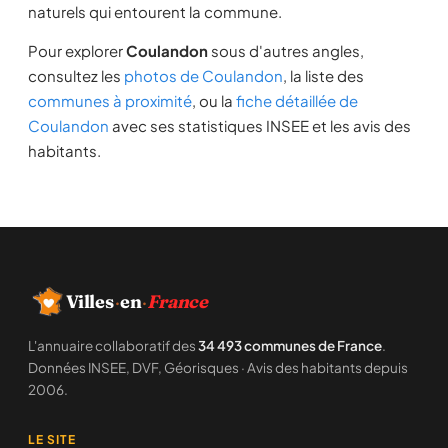
naturels qui entourent la commune.
Pour explorer
Coulandon
sous d'autres angles,
consultez les
photos de Coulandon
, la liste des
communes à proximité
, ou la
fiche détaillée de
Coulandon
avec ses statistiques INSEE et les avis des
habitants.
Villes
·
en
·
France
L'annuaire collaboratif des
34 493 communes de France
.
Données INSEE, DVF, Géorisques · Avis des habitants depuis
2006.
LE SITE