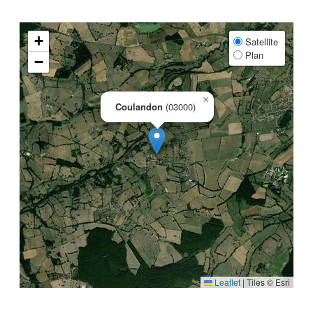
+
Satellite
Plan
−
×
Coulandon
(03000)
Leaflet
|
Tiles © Esri