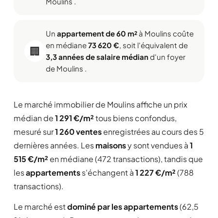
Moulins .
Un
appartement de 60 m²
à Moulins coûte
en médiane
73 620 €
, soit l'équivalent de
🏢
3,3 années de salaire médian
d'un foyer
de Moulins .
Le marché immobilier de Moulins affiche un prix
médian de
1 291 €/m²
tous biens confondus,
mesuré sur
1 260 ventes
enregistrées au cours des 5
dernières années. Les
maisons
y sont vendues à
1
515 €/m²
en médiane (472 transactions), tandis que
les
appartements
s'échangent à
1 227 €/m²
(788
transactions).
Le marché est
dominé par les appartements
(62,5