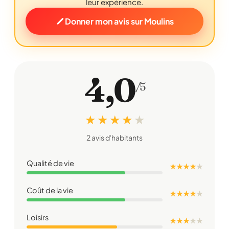
leur expérience.
Donner mon avis sur Moulins
4,0
/5
★ ★ ★ ★
★
2 avis d'habitants
Qualité de vie
★ ★ ★ ★
★
Coût de la vie
★ ★ ★ ★
★
Loisirs
★ ★ ★
★
★