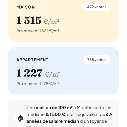
MAISON
472 ventes
1 515
€/m²
Prix moyen : 1 562 €/m²
APPARTEMENT
788 ventes
1 227
€/m²
Prix moyen : 1 278 €/m²
Une
maison de 100 m²
à Moulins coûte en
médiane
151 500 €
, soit l'équivalent de
6,9
🏠
années de salaire médian
d'un foyer de