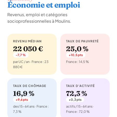
Économie et emploi
Revenus, emploi et catégories
socioprofessionnelles à Moulins.
REVENU MÉDIAN
TAUX DE PAUVRETÉ
22 050 €
25,0 %
-7,7 %
+10,5 pts
par UC / an · France : 23
France : 14,5 %
880 €
TAUX DE CHÔMAGE
TAUX D'ACTIVITÉ
16,9 %
72,3 %
+9,6 pts
+0,3 pts
des 15-64 ans · France :
actifs / 15-64 ans ·
7,3 %
France : 72,0 %