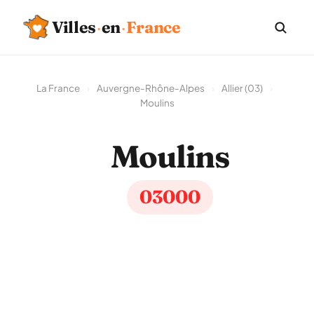
Villes
·
en
·
France
La France
›
Auvergne-Rhône-Alpes
›
Allier (03)
›
Moulins
Moulins
03000