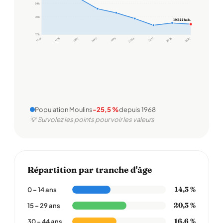
24 k
21 k
19 344 hab.
17 k
1968
1975
1982
1990
1999
2006
2011
2016
2022
Population Moulins
-25,5 %
depuis 1968
💡 Survolez les points pour voir les valeurs
Répartition par tranche d'âge
14,3 %
0 – 14 ans
20,3 %
15 – 29 ans
16,6 %
30 – 44 ans