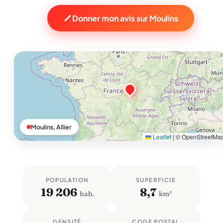
Donner mon avis sur Moulins
Moulins, Allier
Leaflet
|
© OpenStreetMa
POPULATION
SUPERFICIE
19 206
8,7
hab.
km²
DENSITÉ
CODE POSTAL