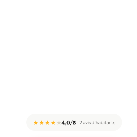
★ ★ ★ ★
★
4,0/5
2 avis d'habitants