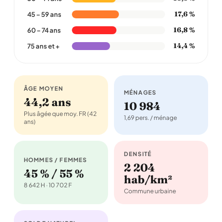
17,6 %
45 – 59 ans
16,8 %
60 – 74 ans
14,4 %
75 ans et +
ÂGE MOYEN
MÉNAGES
44,2 ans
10 984
Plus âgée que moy. FR (42
1,69 pers. / ménage
ans)
DENSITÉ
HOMMES / FEMMES
2 204
45 % / 55 %
hab/km²
8 642 H · 10 702 F
Commune urbaine