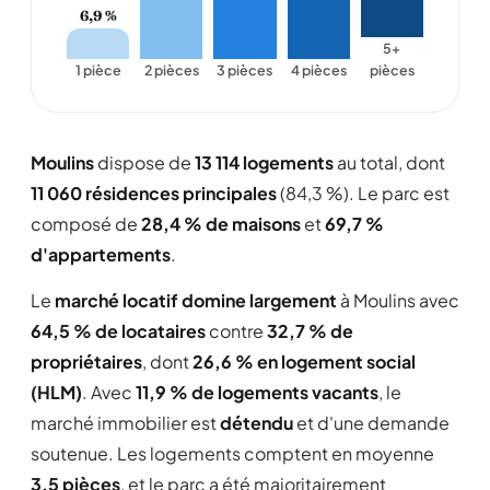
6,9 %
5+
1 pièce
2 pièces
3 pièces
4 pièces
pièces
Moulins
dispose de
13 114 logements
au total, dont
11 060 résidences principales
(84,3 %). Le parc est
composé de
28,4 % de maisons
et
69,7 %
d'appartements
.
Le
marché locatif domine largement
à Moulins avec
64,5 % de locataires
contre
32,7 % de
propriétaires
, dont
26,6 % en logement social
(HLM)
. Avec
11,9 % de logements vacants
, le
marché immobilier est
détendu
et d'une demande
soutenue. Les logements comptent en moyenne
3,5 pièces
, et le parc a été majoritairement