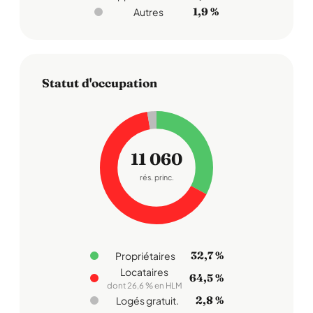
1,9 %
Autres
Statut d'occupation
11 060
rés. princ.
32,7 %
Propriétaires
Locataires
64,5 %
dont 26,6 % en HLM
2,8 %
Logés gratuit.