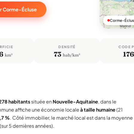
ur Corme-Écluse
Corme-Éclus
RFICIE
DENSITÉ
CODE 
6
73
17
km²
hab/km²
 278 habitants
située en
Nouvelle-Aquitaine
, dans le
mmune affiche une économie locale
à taille humaine
(21
,7 %
. Côté immobilier, le marché local est dans la moyenne
(sur 5 dernières années).