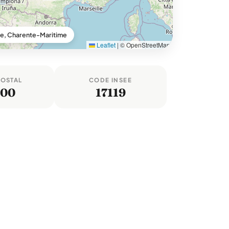
e, Charente-Maritime
Leaflet
|
© OpenStreetMap
POSTAL
CODE INSEE
600
17119