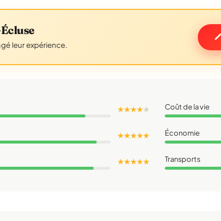
Écluse
agé leur expérience.
Coût de la vie
★ ★ ★ ★
★
Économie
★ ★ ★ ★ ★
Transports
★ ★ ★ ★ ★