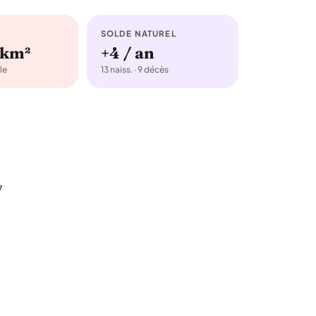
SOLDE NATUREL
/km²
+4 / an
le
13 naiss. · 9 décès
7