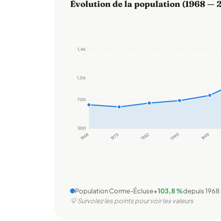
Évolution de la population (1968 — 
1,4 k
1,0 k
700
300
1968
1975
1982
1990
1999
Population Corme-Écluse
+103,8 %
depuis 1968
💡 Survolez les points pour voir les valeurs