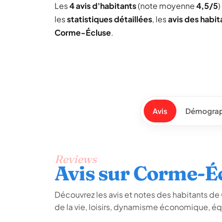
Les
4 avis d'habitants
(note moyenne
4,5/5
)
les
statistiques détaillées
, les
avis des habit
Corme-Écluse
.
Avis
Démograp
Reviews
Avis sur Corme-É
Découvrez les avis et notes des habitants de 
de la vie, loisirs, dynamisme économique, é