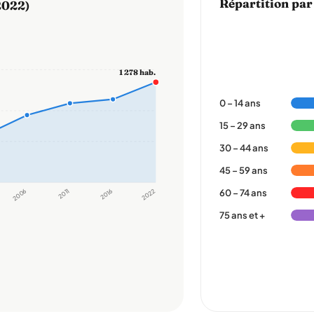
Répartition par
2022)
1 278 hab.
0 – 14 ans
15 – 29 ans
30 – 44 ans
45 – 59 ans
2006
2011
2016
2022
60 – 74 ans
75 ans et +