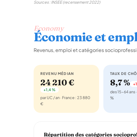
Sources : INSEE (recensement 2022)
Economy
Économie et empl
Revenus, emploi et catégories socioprofess
REVENU MÉDIAN
TAUX DE CH
24 210 €
8,7 %
+1
+1,4 %
des 15-64 ans ·
par UC / an · France : 23 880
%
€
Répartition des catégories sociopro