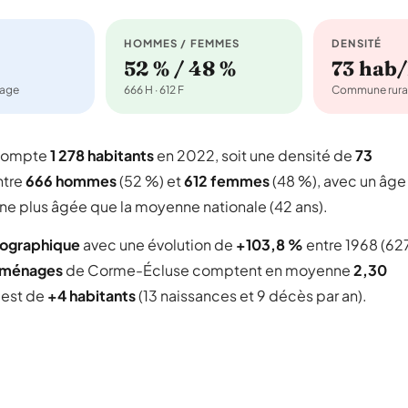
HOMMES / FEMMES
DENSITÉ
52 % / 48 %
73 hab
nage
666 H · 612 F
Commune rura
 compte
1 278 habitants
en 2022, soit une densité de
73
ntre
666 hommes
(52 %) et
612 femmes
(48 %), avec un âge
une plus âgée que la moyenne nationale (42 ans).
mographique
avec une évolution de
+103,8 %
entre 1968 (62
 ménages
de Corme-Écluse comptent en moyenne
2,30
l est de
+4 habitants
(13 naissances et 9 décès par an).