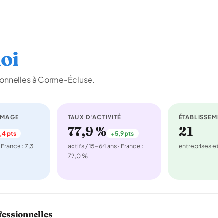
oi
ionnelles à Corme-Écluse.
ÔMAGE
TAUX D'ACTIVITÉ
ÉTABLISSEM
77,9 %
21
,4 pts
+5,9 pts
 France : 7,3
actifs / 15-64 ans · France :
entreprises 
72,0 %
fessionnelles