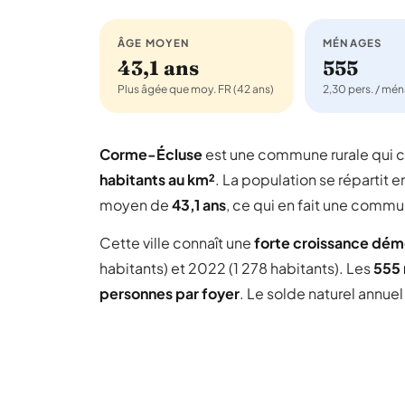
ÂGE MOYEN
MÉNAGES
43,1 ans
555
Plus âgée que moy. FR (42 ans)
2,30 pers. / mé
Corme-Écluse
est une commune rurale qui
habitants au km²
. La population se répartit e
moyen de
43,1 ans
, ce qui en fait une comm
Cette ville connaît une
forte croissance dé
habitants) et 2022 (1 278 habitants). Les
555
personnes par foyer
. Le solde naturel annue