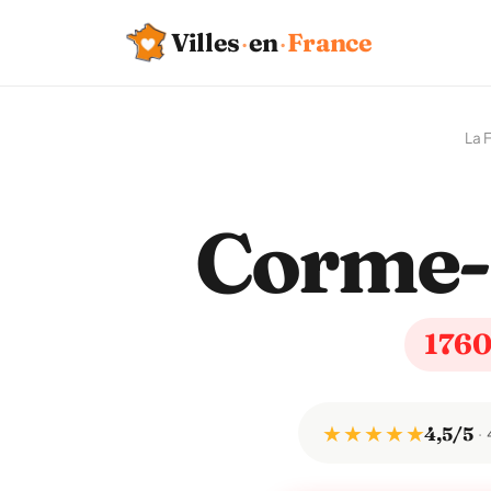
Villes
·
en
·
France
La 
Corme-
176
★ ★ ★ ★ ★
4,5/5