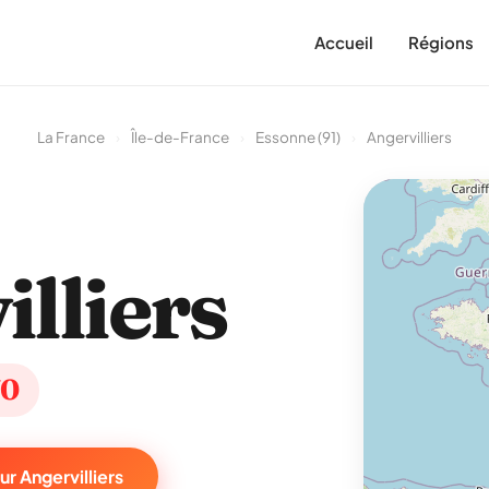
Accueil
Régions
La France
›
Île-de-France
›
Essonne (91)
›
Angervilliers
lliers
70
r Angervilliers