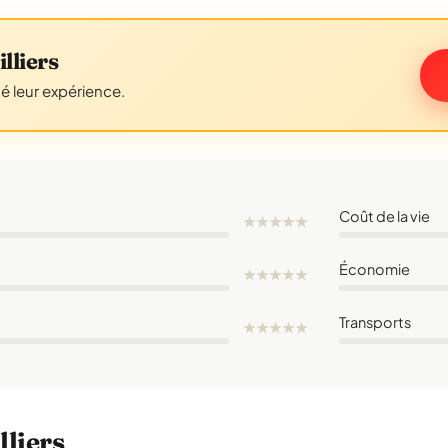
lliers
gé leur expérience.
Coût de la vie
★
★
★
★
★
Économie
★
★
★
★
★
Transports
★
★
★
★
★
lliers