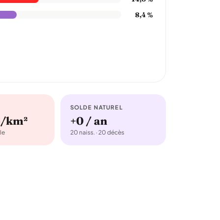
8,4 %
SOLDE NATUREL
b/km²
+0 / an
le
20 naiss. · 20 décès
.