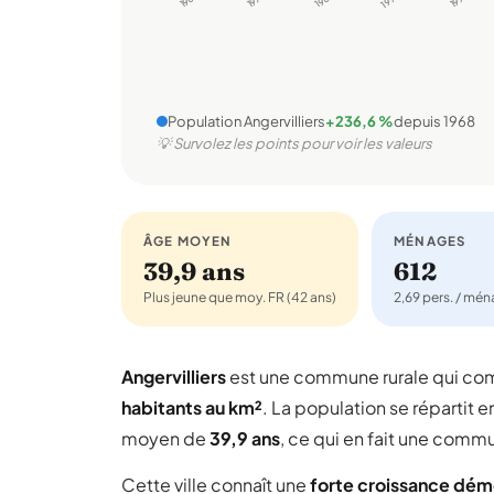
Population Angervilliers
+236,6 %
depuis 1968
💡 Survolez les points pour voir les valeurs
ÂGE MOYEN
MÉNAGES
39,9 ans
612
Plus jeune que moy. FR (42 ans)
2,69 pers. / mé
Angervilliers
est une commune rurale qui c
habitants au km²
. La population se répartit e
moyen de
39,9 ans
, ce qui en fait une comm
Cette ville connaît une
forte croissance dé