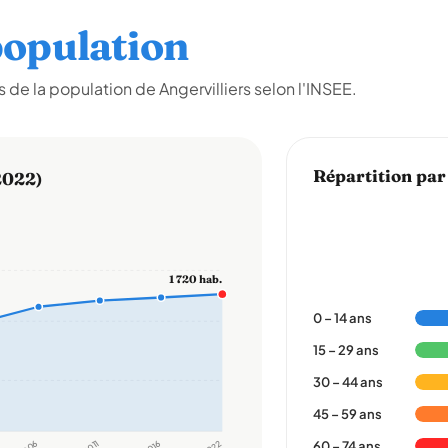
opulation
de la population de Angervilliers selon l'INSEE.
Répartition par
2022)
1 720 hab.
0 – 14 ans
15 – 29 ans
30 – 44 ans
45 – 59 ans
2011
2016
60 – 74 ans