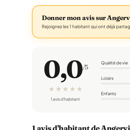
Donner mon avis sur Angervi
Rejoignez les 1 habitant qui ont déjà parta
0,0
Qualité de vie
/5
Loisirs
★
★
★
★
★
Enfants
1 avis d'habitant
1 avis d'habitant de Angervi