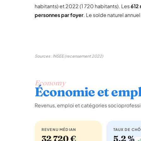
habitants) et 2022 (1 720 habitants). Les
612
personnes par foyer
. Le solde naturel annue
Sources : INSEE (recensement 2022)
Economy
Économie et empl
Revenus, emploi et catégories socioprofessio
REVENU MÉDIAN
TAUX DE CH
32 720 €
5,2 %
-2