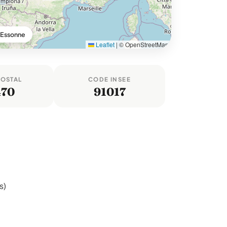
, Essonne
Leaflet
|
© OpenStreetMap
POSTAL
CODE INSEE
470
91017
s)