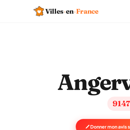
Villes
·
en
·
France
Angervi
914
Donner mon avis su