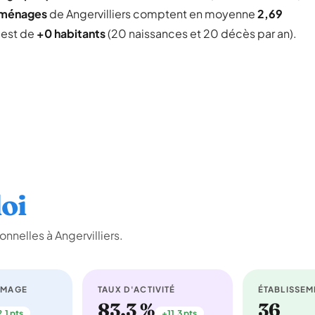
 ménages
de Angervilliers comptent en moyenne
2,69
l est de
+0 habitants
(20 naissances et 20 décès par an).
oi
nnelles à Angervilliers.
ÔMAGE
TAUX D'ACTIVITÉ
ÉTABLISSEM
83,3 %
36
,1 pts
+11,3 pts