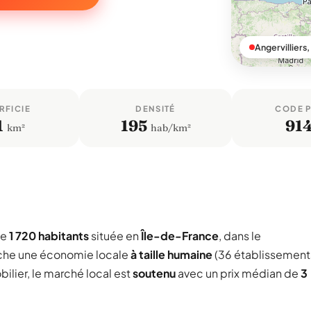
Angervilliers
RFICIE
DENSITÉ
CODE 
1
195
91
km²
hab/km²
de
1 720 habitants
située en
Île-de-France
, dans le
che une économie locale
à taille humaine
(36 établissement
ilier, le marché local est
soutenu
avec un prix médian de
3