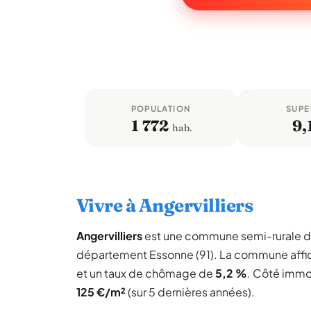
POPULATION
SUPE
1 772
9,
hab.
Vivre à Angervilliers
Angervilliers
est une commune semi-rurale 
département Essonne (91). La commune affi
et un taux de chômage de
5,2 %
. Côté immob
125 €/m²
(sur 5 dernières années).