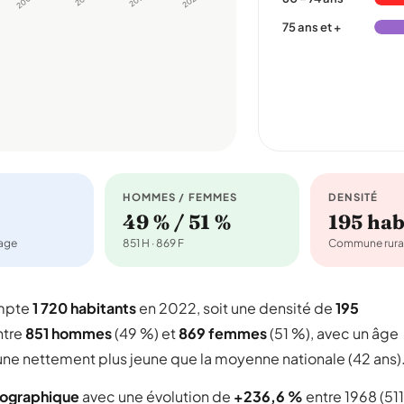
2006
2022
75 ans et +
HOMMES / FEMMES
DENSITÉ
49 % / 51 %
195 ha
nage
851 H · 869 F
Commune rura
ompte
1 720 habitants
en 2022, soit une densité de
195
ntre
851 hommes
(49 %) et
869 femmes
(51 %), avec un âge
une nettement plus jeune que la moyenne nationale (42 ans)
mographique
avec une évolution de
+236,6 %
entre 1968 (511