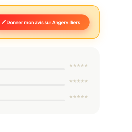
Donner mon avis sur Angervilliers
★
★
★
★
★
★
★
★
★
★
★
★
★
★
★