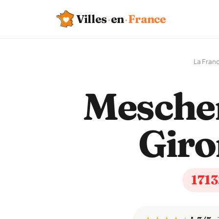
Villes
·
en
·
France
La Fran
Mescher
Giro
171