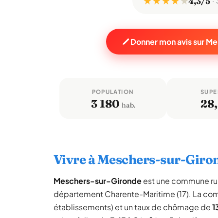
★ ★ ★ ★
★
4,3/5
Donner mon avis sur M
POPULATION
SUPE
3 180
28
hab.
Vivre à Meschers-sur-Giro
Meschers-sur-Gironde
est une commune ru
département Charente-Maritime (17). La co
établissements) et un taux de chômage de
1