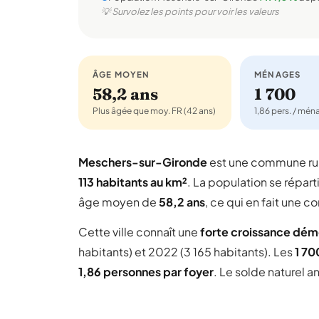
💡 Survolez les points pour voir les valeurs
ÂGE MOYEN
MÉNAGES
58,2 ans
1 700
Plus âgée que moy. FR (42 ans)
1,86 pers. / mé
Meschers-sur-Gironde
est une commune ru
113 habitants au km²
. La population se répart
âge moyen de
58,2 ans
, ce qui en fait une
Cette ville connaît une
forte croissance dé
habitants) et 2022 (3 165 habitants). Les
1 7
1,86 personnes par foyer
. Le solde naturel a