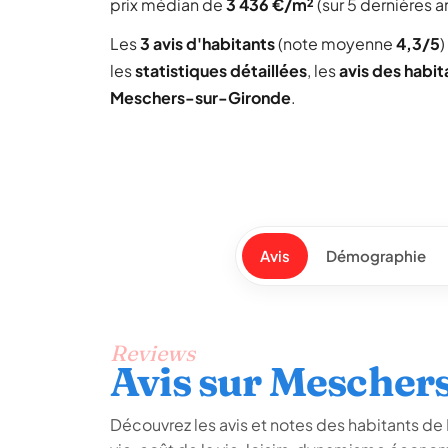
prix médian de
3 436 €/m²
(sur 5 dernières a
Les
3 avis d'habitants
(note moyenne
4,3/5
)
les
statistiques détaillées
, les
avis des habit
Meschers-sur-Gironde
.
Avis
Démographie
Reviews
Avis sur Mescher
Découvrez les avis et notes des habitants de 