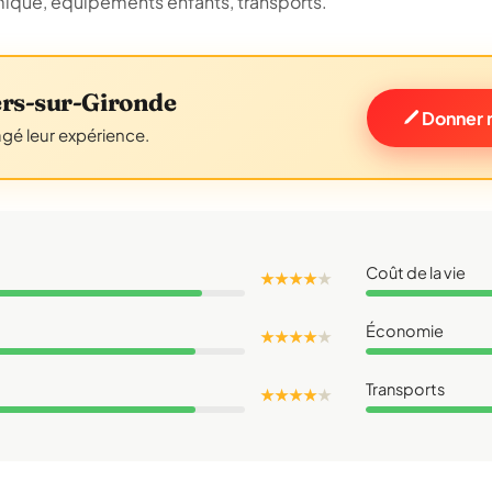
omique, équipements enfants, transports.
rs-sur-Gironde
Donner 
agé leur expérience.
Coût de la vie
★ ★ ★ ★
★
Économie
★ ★ ★ ★
★
Transports
★ ★ ★ ★
★