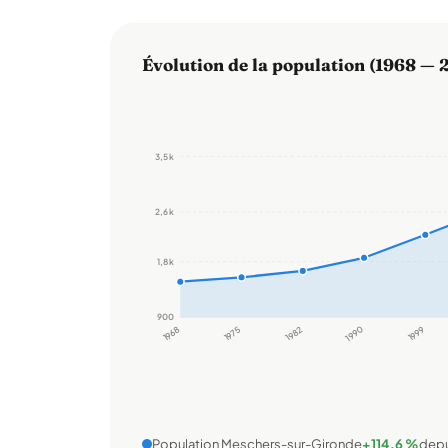
Évolution de la population (1968 — 
3,5 k
2,6 k
1,8 k
900
1968
1975
1982
1990
1999
Population Meschers-sur-Gironde
+114,6 %
depu