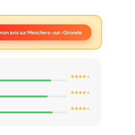
mon avis sur Meschers-sur-Gironde
★ ★ ★ ★
★
★ ★ ★ ★
★
★ ★ ★ ★
★