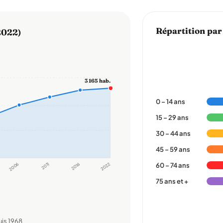
Répartition par
2022)
3 165 hab.
0 – 14 ans
15 – 29 ans
30 – 44 ans
45 – 59 ans
2006
2011
2016
2022
60 – 74 ans
75 ans et +
is 1968