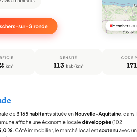
3 avis d'habitants
eschers-sur-Gironde
Meschers-sur
RFICIE
DENSITÉ
CODE 
,2
113
17
km²
hab/km²
nde
rale de
3 165 habitants
située en
Nouvelle-Aquitaine
, dans 
mmune affiche une économie locale
développée
(102
3,0 %
. Côté immobilier, le marché local est
soutenu
avec un