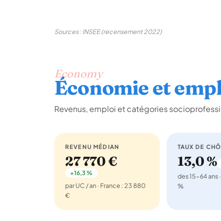
Sources : INSEE (recensement 2022)
Economy
Économie et empl
Revenus, emploi et catégories socioprofess
REVENU MÉDIAN
TAUX DE CH
27 770 €
13,0 %
+16,3 %
des 15-64 ans ·
par UC / an · France : 23 880
%
€