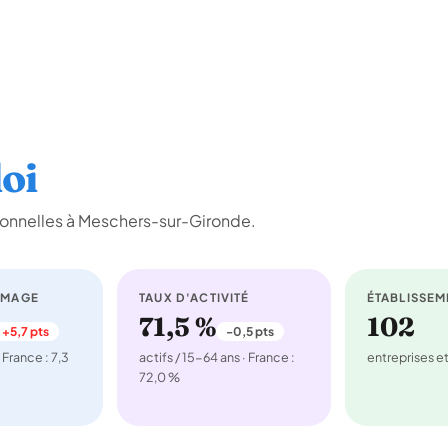
oi
ionnelles à Meschers-sur-Gironde.
ÔMAGE
TAUX D'ACTIVITÉ
ÉTABLISSEM
71,5 %
102
+5,7 pts
-0,5 pts
 France : 7,3
actifs / 15-64 ans · France :
entreprises 
72,0 %