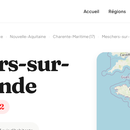
Accueil
Régions
ce
›
Nouvelle-Aquitaine
›
Charente-Maritime (17)
›
Meschers-sur-
s-sur-
nde
32