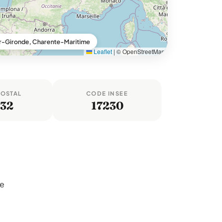
-Gironde, Charente-Maritime
Leaflet
|
© OpenStreetMap
POSTAL
CODE INSEE
132
17230
le