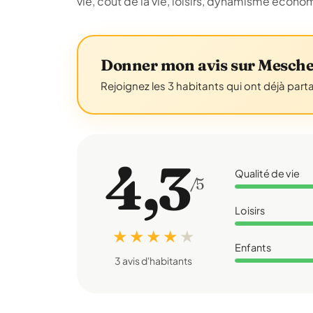
vie, coût de la vie, loisirs, dynamisme écon
Donner mon avis sur Mesche
Rejoignez les 3 habitants qui ont déjà part
4,3
Qualité de vie
/5
Loisirs
★ ★ ★ ★
★
Enfants
3 avis d'habitants