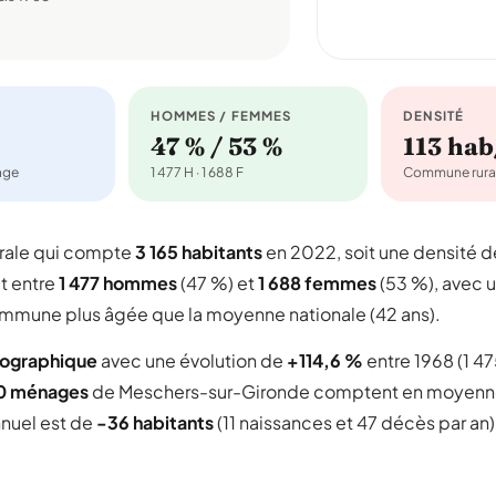
HOMMES / FEMMES
DENSITÉ
47 % / 53 %
113 ha
nage
1 477 H · 1 688 F
Commune rura
rale qui compte
3 165 habitants
en 2022, soit une densité d
it entre
1 477 hommes
(47 %) et
1 688 femmes
(53 %), avec 
 commune plus âgée que la moyenne nationale (42 ans).
mographique
avec une évolution de
+114,6 %
entre 1968 (1 4
00 ménages
de Meschers-sur-Gironde comptent en moyen
nnuel est de
-36 habitants
(11 naissances et 47 décès par an)