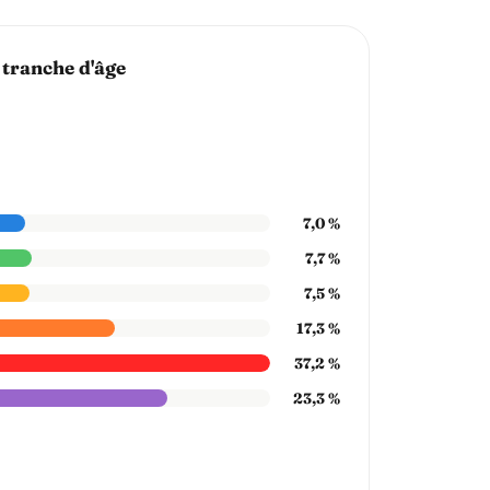
 tranche d'âge
7,0 %
7,7 %
7,5 %
17,3 %
37,2 %
23,3 %