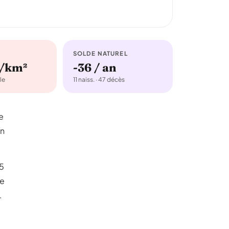
SOLDE NATUREL
b/km²
-36 / an
le
11 naiss. · 47 décès
e
un
75
ne
.