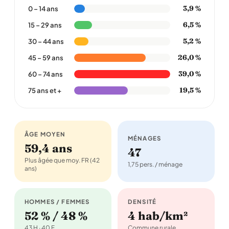
3,9 %
0 – 14 ans
6,5 %
15 – 29 ans
5,2 %
30 – 44 ans
26,0 %
45 – 59 ans
39,0 %
60 – 74 ans
19,5 %
75 ans et +
ÂGE MOYEN
MÉNAGES
59,4 ans
47
Plus âgée que moy. FR (42
1,75 pers. / ménage
ans)
HOMMES / FEMMES
DENSITÉ
52 % / 48 %
4 hab/km²
43 H · 40 F
Commune rurale