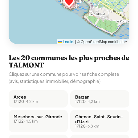
Leaflet
|
© OpenStreetMap contributors
Les 20 communes les plus proches de
TALMONT
Cliquez sur une commune pour voir sa fiche complète
(avis, statistiques, immobilier, démographie).
Arces
Barzan
17120
· 4,2 km
17120
· 4,2 km
Meschers-sur-Gironde
Chenac-Saint-Seurin-
17132
· 4,5 km
d'Uzet
17120
· 6,8 km