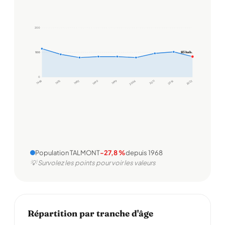
200
83 hab.
100
100
0
1968
1975
1982
1990
1999
2006
2011
2016
2022
Population TALMONT
-27,8 %
depuis 1968
💡 Survolez les points pour voir les valeurs
Répartition par tranche d'âge