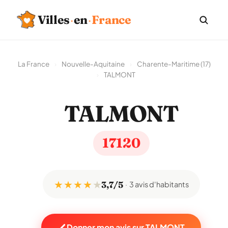
Villes
·
en
·
France
La France
›
Nouvelle-Aquitaine
›
Charente-Maritime (17)
›
TALMONT
TALMONT
17120
★ ★ ★ ★
★
3,7/5
3 avis d'habitants
Donner mon avis sur TALMONT