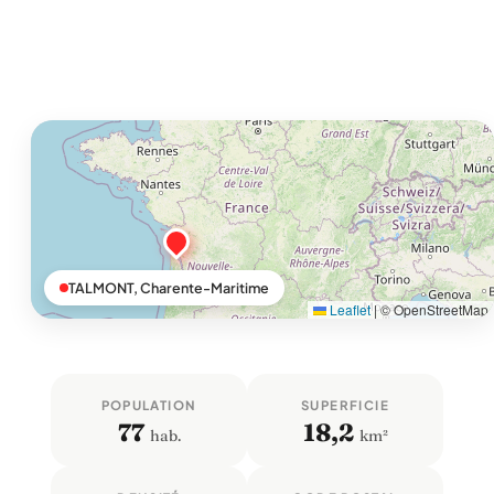
TALMONT, Charente-Maritime
Leaflet
|
© OpenStreetMap
POPULATION
SUPERFICIE
77
18,2
hab.
km²