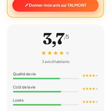
Donner mon avis sur TALMONT
3,7
/5
★ ★ ★ ★
★
3 avis d'habitants
Qualité de vie
★ ★ ★ ★
★
Coût de la vie
★ ★ ★ ★
★
Loisirs
★ ★ ★ ★
★