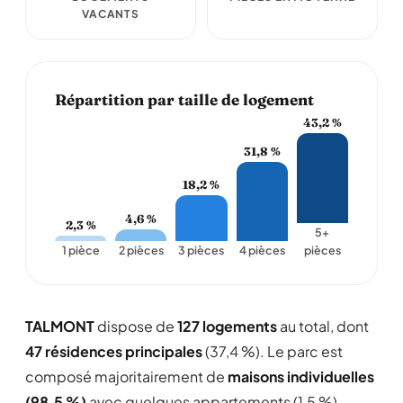
VACANTS
Répartition par taille de logement
43,2 %
31,8 %
18,2 %
4,6 %
2,3 %
5+
1 pièce
2 pièces
3 pièces
4 pièces
pièces
TALMONT
dispose de
127 logements
au total, dont
47 résidences principales
(37,4 %). Le parc est
composé majoritairement de
maisons individuelles
(98,5 %)
avec quelques appartements (1,5 %).