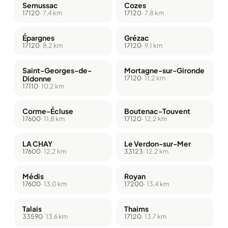
Semussac
Cozes
17120
· 7,4 km
17120
· 7,8 km
Épargnes
Grézac
17120
· 8,2 km
17120
· 9,1 km
Saint-Georges-de-
Mortagne-sur-Gironde
Didonne
17120
· 11,2 km
17110
· 10,2 km
Corme-Écluse
Boutenac-Touvent
17600
· 11,8 km
17120
· 12,2 km
LA CHAY
Le Verdon-sur-Mer
17600
· 12,2 km
33123
· 12,2 km
Médis
Royan
17600
· 13,0 km
17200
· 13,4 km
Talais
Thaims
33590
· 13,6 km
17120
· 13,7 km