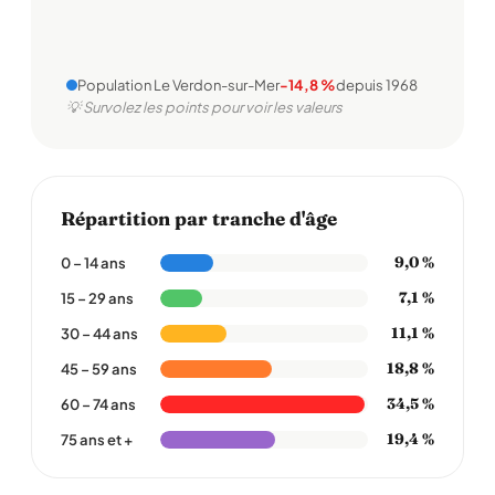
Population Le Verdon-sur-Mer
-14,8 %
depuis 1968
💡 Survolez les points pour voir les valeurs
Répartition par tranche d'âge
9,0 %
0 – 14 ans
7,1 %
15 – 29 ans
11,1 %
30 – 44 ans
18,8 %
45 – 59 ans
34,5 %
60 – 74 ans
19,4 %
75 ans et +