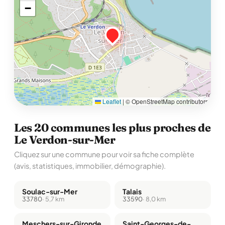
−
Leaflet
|
© OpenStreetMap contributors
Les 20 communes les plus proches de
Le Verdon-sur-Mer
Cliquez sur une commune pour voir sa fiche complète
(avis, statistiques, immobilier, démographie).
Soulac-sur-Mer
Talais
33780
· 5,7 km
33590
· 8,0 km
Meschers-sur-Gironde
Saint-Georges-de-