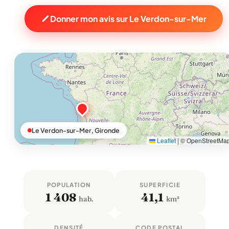
Donner mon avis sur Le Verdon-sur-Mer
Le Verdon-sur-Mer, Gironde
Leaflet
|
© OpenStreetMa
POPULATION
SUPERFICIE
1 408
41,1
hab.
km²
DENSITÉ
CODE POSTAL