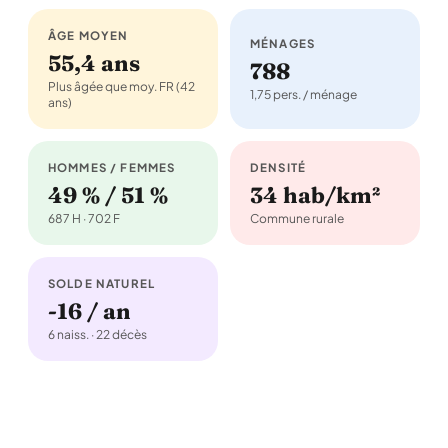
ÂGE MOYEN
MÉNAGES
55,4 ans
788
Plus âgée que moy. FR (42
1,75 pers. / ménage
ans)
HOMMES / FEMMES
DENSITÉ
49 % / 51 %
34 hab/km²
687 H · 702 F
Commune rurale
SOLDE NATUREL
-16 / an
6 naiss. · 22 décès