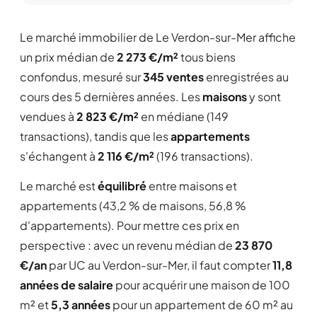
Le marché immobilier de Le Verdon-sur-Mer affiche
un prix médian de
2 273 €/m²
tous biens
confondus, mesuré sur
345 ventes
enregistrées au
cours des 5 dernières années. Les
maisons
y sont
vendues à
2 823 €/m²
en médiane (149
transactions), tandis que les
appartements
s'échangent à
2 116 €/m²
(196 transactions).
Le marché est
équilibré
entre maisons et
appartements (43,2 % de maisons, 56,8 %
d'appartements). Pour mettre ces prix en
perspective : avec un revenu médian de
23 870
€/an
par UC au Verdon-sur-Mer, il faut compter
11,8
années de salaire
pour acquérir une maison de 100
m² et
5,3 années
pour un appartement de 60 m² au