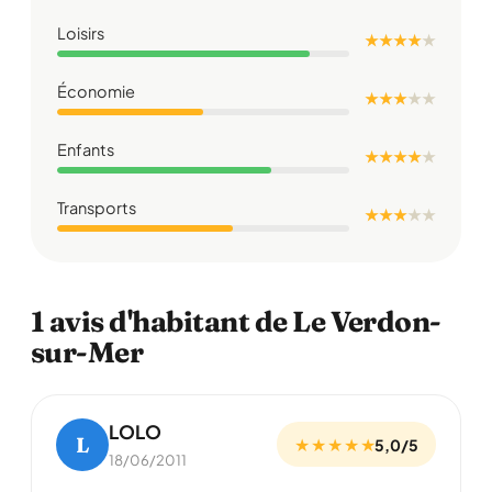
Loisirs
★ ★ ★ ★
★
Économie
★ ★ ★
★
★
Enfants
★ ★ ★ ★
★
Transports
★ ★ ★
★
★
1 avis d'habitant de Le Verdon-
sur-Mer
LOLO
L
★ ★ ★ ★ ★
5,0/5
18/06/2011