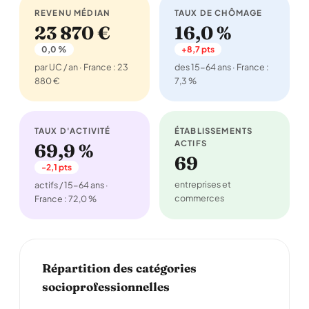
REVENU MÉDIAN
TAUX DE CHÔMAGE
23 870 €
16,0 %
0,0 %
+8,7 pts
par UC / an · France : 23
des 15-64 ans · France :
880 €
7,3 %
TAUX D'ACTIVITÉ
ÉTABLISSEMENTS
ACTIFS
69,9 %
69
-2,1 pts
entreprises et
actifs / 15-64 ans ·
commerces
France : 72,0 %
Répartition des catégories
socioprofessionnelles