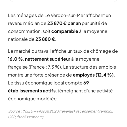
Les ménages de Le Verdon-sur-Mer affichent un
revenu médian de
23 870 € par an
par unité de
consommation, soit
comparable
à la moyenne
nationale de
23 880 €
.
Le marché du travail affiche un taux de chômage de
16,0 %
,
nettement supérieur
à la moyenne
française (France : 7,3 %). La structure des emplois
montre une forte présence de
employés (12,4 %)
.
Le tissu économique local compte
69
établissements actifs
, témoignant d'une activité
économique modérée .
Source : INSEE — Filosofi 2023 (revenus), recensement (emploi,
CSP, établissements)