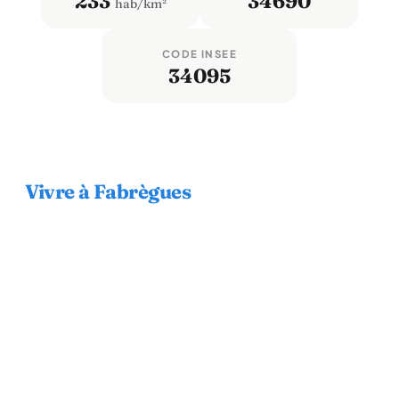
233
34690
hab/km²
CODE INSEE
34095
Vivre à Fabrègues