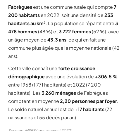
Fabrègues
est une commune rurale qui compte
7
200 habitants
en 2022, soit une densité de
233
habitants au km²
. La population se répartit entre
3
478 hommes
(48 %) et
3 722 femmes
(52 %), avec
un âge moyen de
43,3 ans
, ce qui en fait une
commune plus âgée que la moyenne nationale (42
ans).
Cette ville connaît une
forte croissance
démographique
avec une évolution de
+306,5 %
entre 1968 (1 771 habitants) et 2022 (7 200
habitants). Les
3 260 ménages
de Fabrègues
comptent en moyenne
2,20 personnes par foyer
.
Le solde naturel annuel est de
+17 habitants
(72
naissances et 55 décès par an).
Sources : INSEE (recensement 2022)