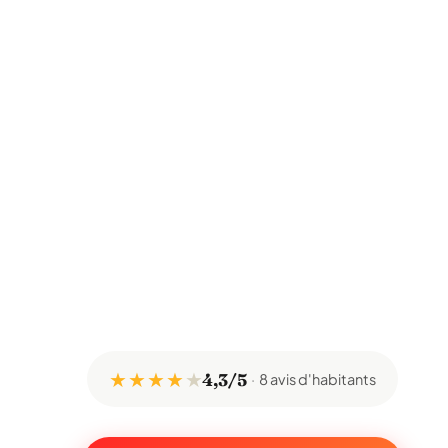
★ ★ ★ ★
★
4,3/5
8 avis d'habitants