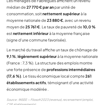
Les ménages de Fabrègues affichent un revenu
médian de
27 770 € par an
par unité de
consommation, soit
nettement supérieur
à la
moyenne nationale de
23 880 €
, avec un revenu
moyen de
25 761 €
. Le taux de pauvreté de
10,0 %
est
nettement inférieur
à la moyenne française
(signe d'une commune favorisée).
Le marché du travail affiche un taux de chômage de
9,1 %
,
légèrement supérieur
à la moyenne nationale
(France : 7,3 %). La structure des emplois montre
une forte présence de
professions intermédiaires
(17,6 %)
. Le tissu économique local compte
261
établissements actifs
, témoignant d'une activité
économique modérée .
Source : INSEE — Filosofi 2023 (revenus), recensement (emploi,
CSP, établissements)