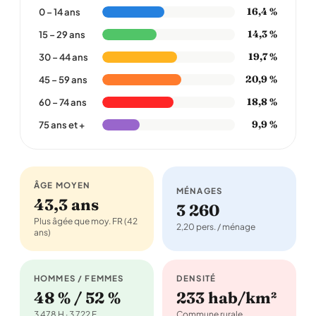
16,4 %
0 – 14 ans
14,3 %
15 – 29 ans
19,7 %
30 – 44 ans
20,9 %
45 – 59 ans
18,8 %
60 – 74 ans
9,9 %
75 ans et +
ÂGE MOYEN
MÉNAGES
43,3 ans
3 260
Plus âgée que moy. FR (42
2,20 pers. / ménage
ans)
HOMMES / FEMMES
DENSITÉ
48 % / 52 %
233 hab/km²
3 478 H · 3 722 F
Commune rurale