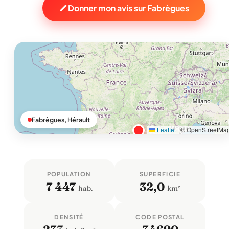
Donner mon avis sur Fabrègues
Fabrègues, Hérault
Leaflet
|
© OpenStreetMa
POPULATION
SUPERFICIE
7 447
32,0
hab.
km²
DENSITÉ
CODE POSTAL