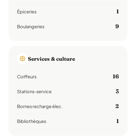
1
Épiceries
9
Boulangeries
Services & culture
16
Coiffeurs
3
Stations-service
2
Bornes recharge élec.
1
Bibliothèques