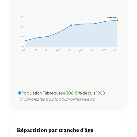
8,1 k
7 200 hab.
5,4 k
2,8 k
100
1968
1975
1982
1990
1999
2006
2011
2016
2022
Population Fabrègues
+306,5 %
depuis 1968
💡 Survolez les points pour voir les valeurs
Répartition par tranche d'âge