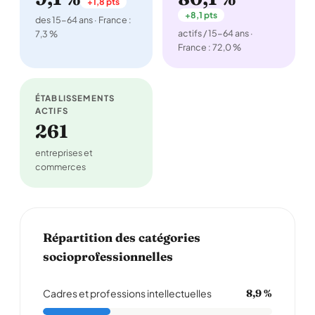
+1,8 pts
+8,1 pts
des 15-64 ans · France :
actifs / 15-64 ans ·
7,3 %
France : 72,0 %
ÉTABLISSEMENTS
ACTIFS
261
entreprises et
commerces
Répartition des catégories
socioprofessionnelles
Cadres et professions intellectuelles
8,9 %