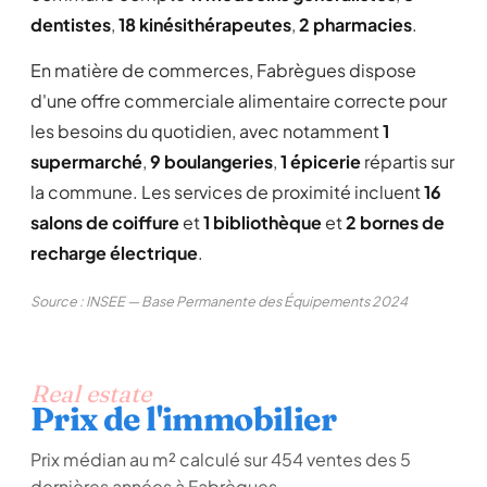
dentistes
,
18 kinésithérapeutes
,
2 pharmacies
.
En matière de commerces, Fabrègues dispose
d'une offre commerciale alimentaire correcte pour
les besoins du quotidien, avec notamment
1
supermarché
,
9 boulangeries
,
1 épicerie
répartis sur
la commune. Les services de proximité incluent
16
salons de coiffure
et
1 bibliothèque
et
2 bornes de
recharge électrique
.
Source : INSEE — Base Permanente des Équipements 2024
Real estate
Prix de l'immobilier
Prix médian au m² calculé sur 454 ventes des 5
dernières années à Fabrègues.