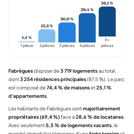
36,1 %
29,4 %
20,0 %
13,2 %
1,4 %
5+
1 pièce
2 pièces
3 pièces
4 pièces
pièces
Fabrègues
dispose de
3 719 logements
au total,
dont
3 254 résidences principales
(87,5 %). Le parc
est composé de
74,4 % de maisons
et
25,1 %
d'appartements
.
Les habitants de Fabrègues sont
majoritairement
propriétaires (69,4 %)
face à
28,6 % de locataires
.
Avec seulement
5,5 % de logements vacants
, le
marché immobilier témoigne d'une
forte tension
et