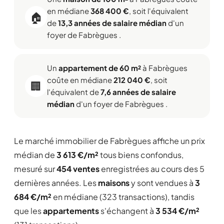
en médiane
368 400 €
, soit l'équivalent
🏠
de
13,3 années de salaire médian
d'un
foyer de Fabrègues .
Un
appartement de 60 m²
à Fabrègues
coûte en médiane
212 040 €
, soit
🏢
l'équivalent de
7,6 années de salaire
médian
d'un foyer de Fabrègues .
Le marché immobilier de Fabrègues affiche un prix
médian de
3 613 €/m²
tous biens confondus,
mesuré sur
454 ventes
enregistrées au cours des 5
dernières années. Les
maisons
y sont vendues à
3
684 €/m²
en médiane (323 transactions), tandis
que les
appartements
s'échangent à
3 534 €/m²