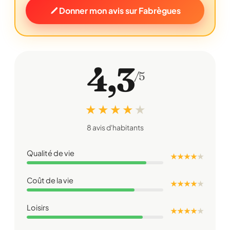
Donner mon avis sur Fabrègues
4,3
/5
★ ★ ★ ★
★
8 avis d'habitants
Qualité de vie
★ ★ ★ ★
★
Coût de la vie
★ ★ ★ ★
★
Loisirs
★ ★ ★ ★
★