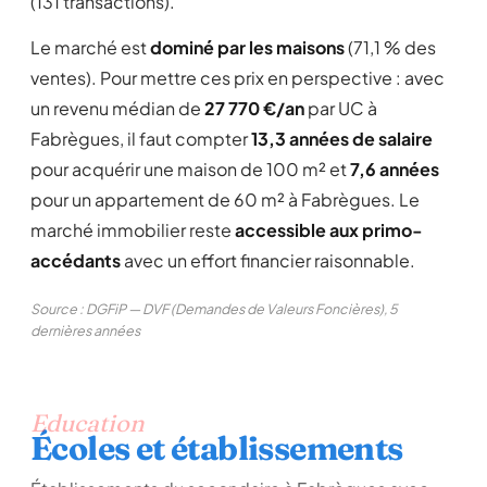
(131 transactions).
Le marché est
dominé par les maisons
(71,1 % des
ventes). Pour mettre ces prix en perspective : avec
un revenu médian de
27 770 €/an
par UC à
Fabrègues, il faut compter
13,3 années de salaire
pour acquérir une maison de 100 m² et
7,6 années
pour un appartement de 60 m² à Fabrègues. Le
marché immobilier reste
accessible aux primo-
accédants
avec un effort financier raisonnable.
Source : DGFiP — DVF (Demandes de Valeurs Foncières), 5
dernières années
Education
Écoles et établissements