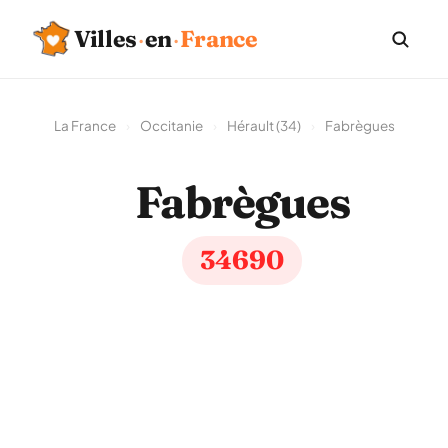
Villes
·
en
·
France
La France
›
Occitanie
›
Hérault (34)
›
Fabrègues
Fabrègues
34690