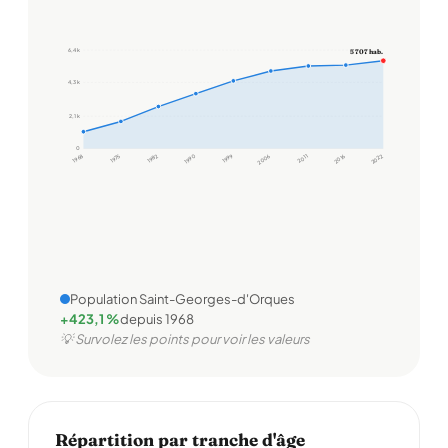
6,4 k
5 707 hab.
4,3 k
2,1 k
0
1968
1975
1982
1990
1999
2006
2011
2016
2022
Population Saint-Georges-d'Orques
+423,1 %
depuis 1968
💡 Survolez les points pour voir les valeurs
Répartition par tranche d'âge