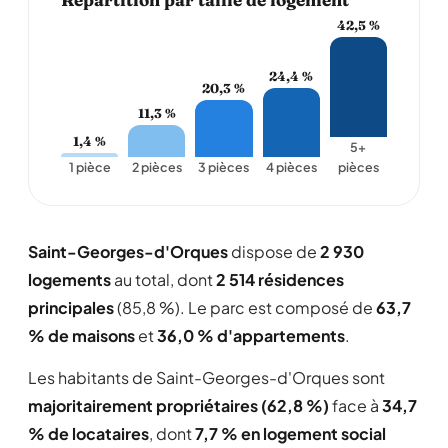
42,5 %
24,4 %
20,3 %
11,3 %
1,4 %
5+
1 pièce
2 pièces
3 pièces
4 pièces
pièces
Saint-Georges-d'Orques
dispose de
2 930
logements
au total, dont
2 514 résidences
principales
(85,8 %). Le parc est composé de
63,7
% de maisons
et
36,0 % d'appartements
.
Les habitants de Saint-Georges-d'Orques sont
majoritairement propriétaires (62,8 %)
face à
34,7
% de locataires
, dont
7,7 % en logement social