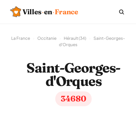
Villes
·
en
·
France
La France
›
Occitanie
›
Hérault (34)
›
Saint-Georges-
d'Orques
Saint-Georges-
d'Orques
34680