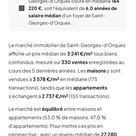
Georges-d'Orques coûte en médiane
164
🏢
220 €
, soit l'équivalent de
6,0 années de
salaire médian
d'un foyer de Saint-
Georges-d'Orques .
Le marché immobilier de Saint-Georges-d'Orques
affiche un prix médian de
3 241 €/m²
tous biens
confondus, mesuré sur
330 ventes
enregistrées au
cours des 5 dernières années. Les
maisons
y sont
vendues à
3 578 €/m²
en médiane (175
transactions), tandis que les
appartements
s'échangent à
2 737 €/m²
(155 transactions).
Le marché est
équilibré
entre maisons et
appartements (53,0 % de maisons, 47,0 %
d'appartements). Pour mettre ces prix en
perspective : avec un revenu médian de
27 280