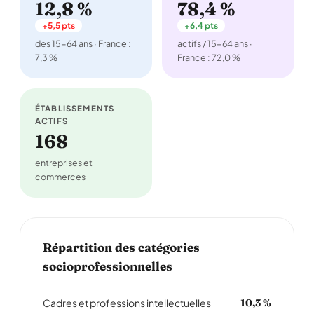
12,8 %
78,4 %
+5,5 pts
+6,4 pts
des 15-64 ans · France :
actifs / 15-64 ans ·
7,3 %
France : 72,0 %
ÉTABLISSEMENTS
ACTIFS
168
entreprises et
commerces
Répartition des catégories
socioprofessionnelles
Cadres et professions intellectuelles
10,3 %