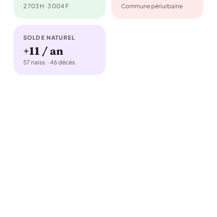
2 703 H · 3 004 F
Commune périurbaine
SOLDE NATUREL
+11 / an
57 naiss. · 46 décès