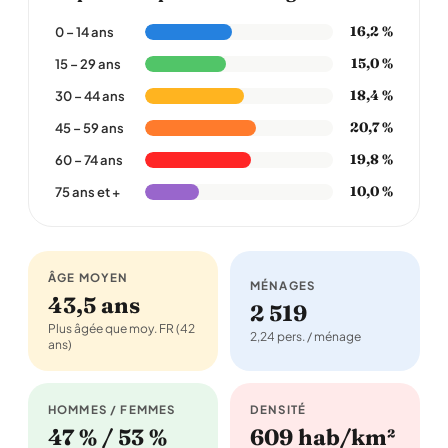
16,2 %
0 – 14 ans
15,0 %
15 – 29 ans
18,4 %
30 – 44 ans
20,7 %
45 – 59 ans
19,8 %
60 – 74 ans
10,0 %
75 ans et +
ÂGE MOYEN
MÉNAGES
43,5 ans
2 519
Plus âgée que moy. FR (42
2,24 pers. / ménage
ans)
HOMMES / FEMMES
DENSITÉ
47 % / 53 %
609 hab/km²