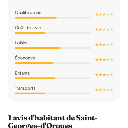
Qualité de vie
★ ★ ★
★
★
Coût de la vie
★ ★
★
★
★
Loisirs
★ ★ ★
★
★
Économie
★ ★ ★
★
★
Enfants
★ ★ ★
★
★
Transports
★ ★
★
★
★
1 avis d'habitant de Saint-
Georges-d'Orques