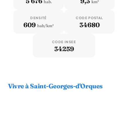
5 676
9,3
hab.
km²
DENSITÉ
CODE POSTAL
609
34680
hab/km²
CODE INSEE
34259
Vivre à Saint-Georges-d'Orques