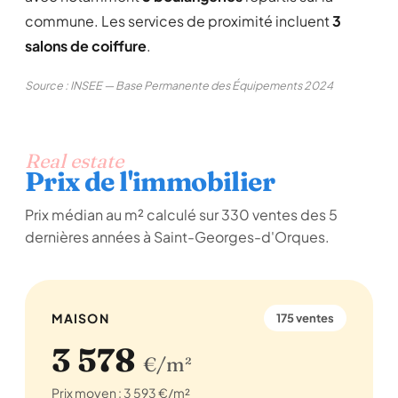
commune. Les services de proximité incluent
3
salons de coiffure
.
Source : INSEE — Base Permanente des Équipements 2024
Real estate
Prix de l'immobilier
Prix médian au m² calculé sur 330 ventes des 5
dernières années à Saint-Georges-d'Orques.
MAISON
175 ventes
3 578
€/m²
Prix moyen : 3 593 €/m²