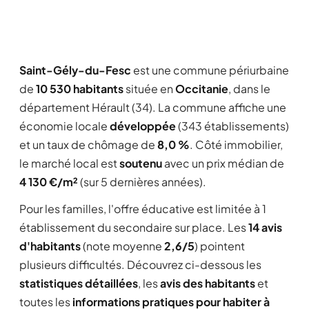
Saint-Gély-du-Fesc
est une commune périurbaine
de
10 530 habitants
située en
Occitanie
, dans le
département Hérault (34). La commune affiche une
économie locale
développée
(343 établissements)
et un taux de chômage de
8,0 %
. Côté immobilier,
le marché local est
soutenu
avec un prix médian de
4 130 €/m²
(sur 5 dernières années).
Pour les familles, l'offre éducative est limitée à 1
établissement du secondaire sur place. Les
14 avis
d'habitants
(note moyenne
2,6/5
) pointent
plusieurs difficultés. Découvrez ci-dessous les
statistiques détaillées
, les
avis des habitants
et
toutes les
informations pratiques pour habiter à