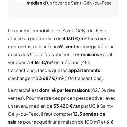
médian
d'un foyer de Saint-Gély-du-Fesc
.
Le marché immobilier de Saint-Gély-du-Fesc
affiche un prix médian de
4 130 €/m²
tous biens
confondus, mesuré sur
591 ventes
enregistrées au
cours des 5 dernières années. Les
maisons
y sont
vendues à
4 161 €/m²
en médiane (485
transactions), tandis que les
appartements
s'échangent à
3 687 €/m²
(106 transactions).
Le marché est
dominé par les maisons
(82,1 % des
ventes). Pour mettre ces prix en perspective : avec
un revenu médian de
33 420 €/an
par UC à Saint-
Gély-du-Fesc, il faut compter
12,5 années de
salaire
pour acquérir une maison de 100 m² et
6,6