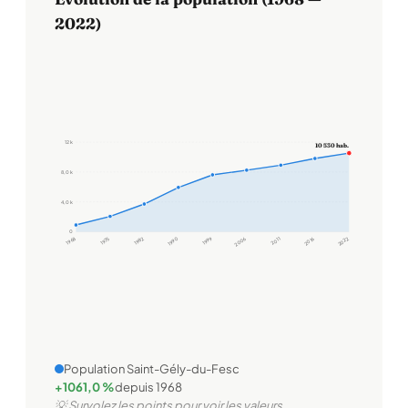
2022)
12 k
10 530 hab.
8,0 k
4,0 k
0
1968
1975
1982
1990
1999
2006
2011
2016
2022
Population Saint-Gély-du-Fesc
+1061,0 %
depuis 1968
💡 Survolez les points pour voir les valeurs