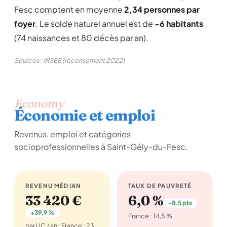
Fesc comptent en moyenne
2,34 personnes par
foyer
. Le solde naturel annuel est de
-6 habitants
(74 naissances et 80 décès par an).
Sources : INSEE (recensement 2022)
Economy
Économie et emploi
Revenus, emploi et catégories
socioprofessionnelles à Saint-Gély-du-Fesc.
REVENU MÉDIAN
TAUX DE PAUVRETÉ
33 420 €
6,0 %
-8,5 pts
+39,9 %
France : 14,5 %
par UC / an · France : 23