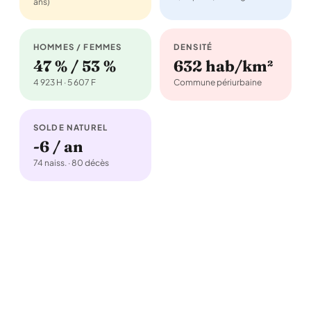
ans)
HOMMES / FEMMES
DENSITÉ
47 % / 53 %
632 hab/km²
4 923 H · 5 607 F
Commune périurbaine
SOLDE NATUREL
-6 / an
74 naiss. · 80 décès