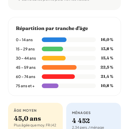
Répartition par tranche d'âge
16,0 %
0 – 14 ans
13,8 %
15 – 29 ans
15,4 %
30 – 44 ans
22,5 %
45 – 59 ans
21,4 %
60 – 74 ans
10,8 %
75 ans et +
ÂGE MOYEN
MÉNAGES
45,0 ans
4 452
Plus âgée que moy. FR (42
2,34 pers. / ménage