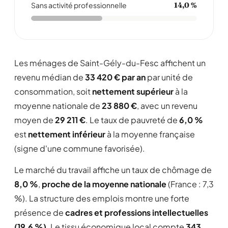
Sans activité professionnelle
14,0 %
Les ménages de Saint-Gély-du-Fesc affichent un
revenu médian de
33 420 € par an
par unité de
consommation, soit
nettement supérieur
à la
moyenne nationale de
23 880 €
, avec un revenu
moyen de
29 211 €
. Le taux de pauvreté de
6,0 %
est
nettement inférieur
à la moyenne française
(signe d'une commune favorisée).
Le marché du travail affiche un taux de chômage de
8,0 %
,
proche de la moyenne nationale
(France : 7,3
%). La structure des emplois montre une forte
présence de
cadres et professions intellectuelles
(19,6 %)
. Le tissu économique local compte
343