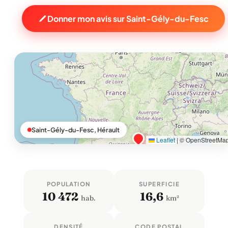
Donner mon avis sur Saint-Gély-du-Fesc
Saint-Gély-du-Fesc, Hérault
Leaflet
|
© OpenStreetMa
POPULATION
SUPERFICIE
10 472
16,6
hab.
km²
DENSITÉ
CODE POSTAL