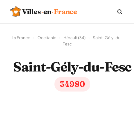
Villes
·
en
·
France
La France
›
Occitanie
›
Hérault (34)
›
Saint-Gély-du-
Fesc
Saint-Gély-du-Fesc
34980