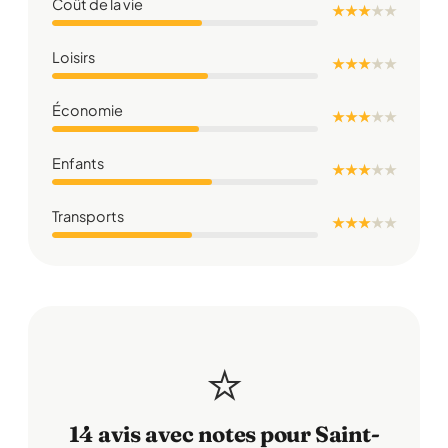
Coût de la vie
★ ★ ★
★
★
Loisirs
★ ★ ★
★
★
Économie
★ ★ ★
★
★
Enfants
★ ★ ★
★
★
Transports
★ ★ ★
★
★
⭐
14 avis avec notes pour Saint-