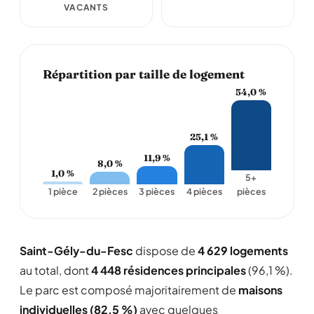
VACANTS
Répartition par taille de logement
54,0 %
25,1 %
11,9 %
8,0 %
1,0 %
5+
1 pièce
2 pièces
3 pièces
4 pièces
pièces
Saint-Gély-du-Fesc
dispose de
4 629 logements
au total, dont
4 448 résidences principales
(96,1 %).
Le parc est composé majoritairement de
maisons
individuelles (82,5 %)
avec quelques