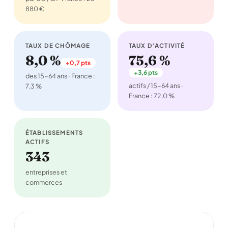
880 €
TAUX DE CHÔMAGE
TAUX D'ACTIVITÉ
8,0 %
75,6 %
+0,7 pts
+3,6 pts
des 15-64 ans · France :
actifs / 15-64 ans ·
7,3 %
France : 72,0 %
ÉTABLISSEMENTS
ACTIFS
343
entreprises et
commerces