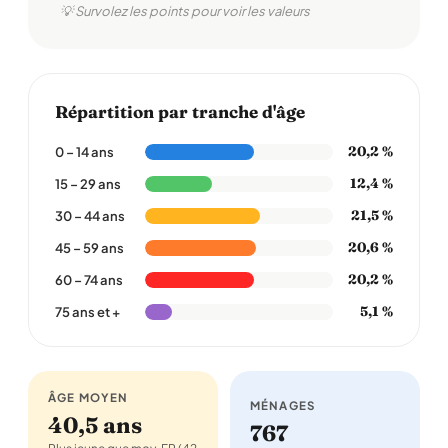
💡 Survolez les points pour voir les valeurs
Répartition par tranche d'âge
20,2 %
0 – 14 ans
12,4 %
15 – 29 ans
21,5 %
30 – 44 ans
20,6 %
45 – 59 ans
20,2 %
60 – 74 ans
5,1 %
75 ans et +
ÂGE MOYEN
MÉNAGES
40,5 ans
767