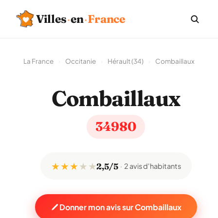
Villes
·
en
·
France
La France
›
Occitanie
›
Hérault (34)
›
Combaillaux
Combaillaux
34980
★ ★ ★
★
★
2,5/5
2 avis d'habitants
Donner mon avis sur Combaillaux