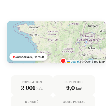
Combaillaux, Hérault
Leaflet
|
© OpenStreetMap
POPULATION
SUPERFICIE
2 001
9,0
hab.
km²
DENSITÉ
CODE POSTAL