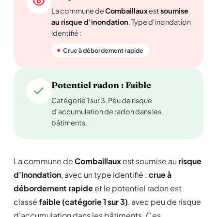
La commune de
Combaillaux
est
soumise
au risque d'inondation
. Type d'inondation
identifié :
Crue à débordement rapide
Potentiel radon : Faible
Catégorie 1 sur 3. Peu de risque
d'accumulation de radon dans les
bâtiments.
La commune de
Combaillaux
est soumise au
risque
d'inondation
, avec un type identifié :
crue à
débordement rapide
et le potentiel radon est
classé
faible (catégorie 1 sur 3)
, avec peu de risque
d'accumulation dans les bâtiments. Ces