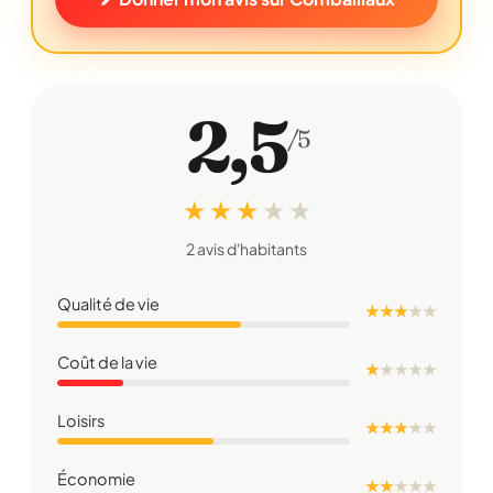
2,5
/5
★ ★ ★
★
★
2 avis d'habitants
Qualité de vie
★ ★ ★
★
★
Coût de la vie
★
★
★
★
★
Loisirs
★ ★ ★
★
★
Économie
★ ★
★
★
★