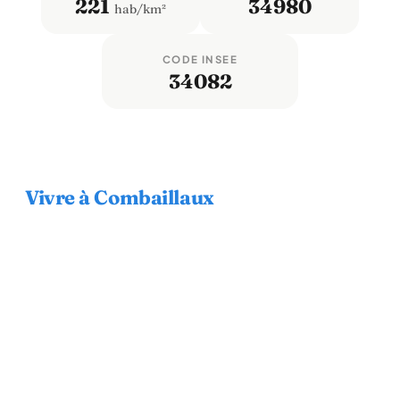
221
34980
hab/km²
CODE INSEE
34082
Vivre à Combaillaux