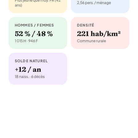
Plus jeune que moy. FR (42
2,56 pers. / ménage
ans)
HOMMES / FEMMES
DENSITÉ
52 % / 48 %
221 hab/km²
1 015 H · 946 F
Commune rurale
SOLDE NATUREL
+12 / an
18 naiss. · 6 décès