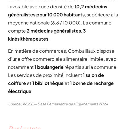
favorable avec une densité de
10,2 médecins
généralistes pour 10 000 habitants
, supérieure à la
moyenne nationale (6,8 / 10 000). La commune
compte
2 médecins généralistes
,
3
kinésithérapeutes
.
En matière de commerces, Combaillaux dispose
d'une offre commerciale alimentaire limitée, avec
notamment
1 boulangerie
répartis sur la commune.
Les services de proximité incluent
1 salon de
coiffure
et
1 bibliothèque
et
1 borne de recharge
électrique
.
Source : INSEE — Base Permanente des Équipements 2024
Real estate