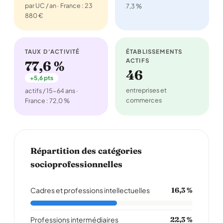
par UC / an · France : 23
7,3 %
880 €
TAUX D'ACTIVITÉ
ÉTABLISSEMENTS
ACTIFS
77,6 %
46
+5,6 pts
entreprises et
actifs / 15-64 ans ·
commerces
France : 72,0 %
Répartition des catégories
socioprofessionnelles
Cadres et professions intellectuelles
16,3 %
Professions intermédiaires
22,3 %