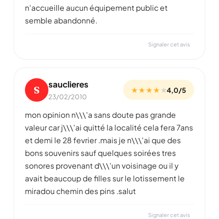
n'accueille aucun équipement public et
semble abandonné.
Signaler cet avis
sauclieres
S
★ ★ ★ ★
★
4,0/5
23/02/2010
mon opinion n\\\'a sans doute pas grande
valeur car j\\\'ai quitté la localité cela fera 7ans
et demi le 28 fevrier .mais je n\\\'ai que des
bons souvenirs sauf quelques soirées tres
sonores provenant d\\\'un voisinage ou il y
avait beaucoup de filles sur le lotissement le
miradou chemin des pins .salut
Signaler cet avis