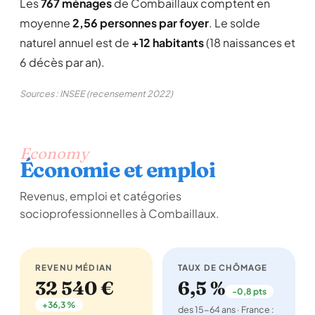
Les
767 ménages
de Combaillaux comptent en
moyenne
2,56 personnes par foyer
. Le solde
naturel annuel est de
+12 habitants
(18 naissances et
6 décès par an).
Sources : INSEE (recensement 2022)
Economy
Économie et emploi
Revenus, emploi et catégories
socioprofessionnelles à Combaillaux.
REVENU MÉDIAN
TAUX DE CHÔMAGE
32 540 €
6,5 %
-0,8 pts
+36,3 %
des 15-64 ans · France :