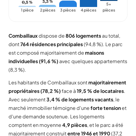
3,3 %
0,5 %
5+
1 pièce
2 pièces
3 pièces
4 pièces
pièces
Combaillaux
dispose de
806 logements
au total,
dont
764 résidences principales
(94,8 %). Le parc
est composé majoritairement de
maisons
individuelles (91,6 %)
avec quelques appartements
(8,3 %).
Les habitants de Combaillaux sont
majoritairement
propriétaires (78,2 %)
face à
19,5 % de locataires
.
Avec seulement
3,4 % de logements vacants
, le
marché immobilier témoigne d'une
forte tension
et
d'une demande soutenue. Les logements
comptent en moyenne
4,9 pièces
, et le parc a été
majoritairement construit
entre 1946 et 1990
(37,2