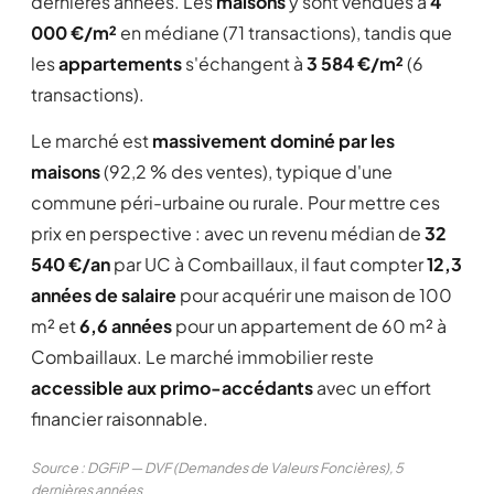
dernières années. Les
maisons
y sont vendues à
4
000 €/m²
en médiane (71 transactions), tandis que
les
appartements
s'échangent à
3 584 €/m²
(6
transactions).
Le marché est
massivement dominé par les
maisons
(92,2 % des ventes), typique d'une
commune péri-urbaine ou rurale. Pour mettre ces
prix en perspective : avec un revenu médian de
32
540 €/an
par UC à Combaillaux, il faut compter
12,3
années de salaire
pour acquérir une maison de 100
m² et
6,6 années
pour un appartement de 60 m² à
Combaillaux. Le marché immobilier reste
accessible aux primo-accédants
avec un effort
financier raisonnable.
Source : DGFiP — DVF (Demandes de Valeurs Foncières), 5
dernières années