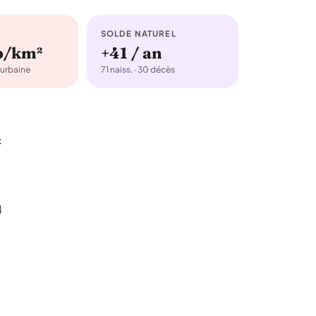
SOLDE NATUREL
b/km²
+41 / an
urbaine
71 naiss. · 30 décès
c
4