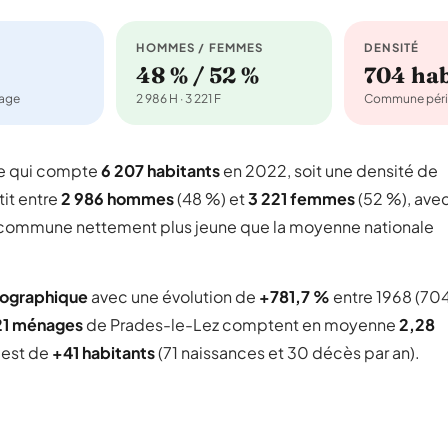
HOMMES / FEMMES
DENSITÉ
48 % / 52 %
704 ha
nage
2 986 H · 3 221 F
Commune péri
e qui compte
6 207 habitants
en 2022, soit une densité de
tit entre
2 986 hommes
(48 %) et
3 221 femmes
(52 %), ave
ne commune nettement plus jeune que la moyenne nationale
mographique
avec une évolution de
+781,7 %
entre 1968 (70
21 ménages
de Prades-le-Lez comptent en moyenne
2,28
l est de
+41 habitants
(71 naissances et 30 décès par an).