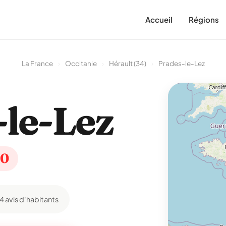
Accueil
Régions
La France
›
Occitanie
›
Hérault (34)
›
Prades-le-Lez
le-Lez
30
14 avis d'habitants