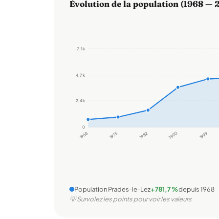
Évolution de la population (1968 — 
7,1 k
4,7 k
2,4 k
0
1968
1975
1982
1990
1999
Population Prades-le-Lez
+781,7 %
depuis 1968
💡 Survolez les points pour voir les valeurs