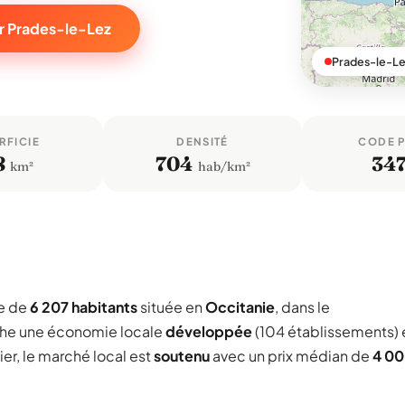
ur Prades-le-Lez
Prades-le-Le
RFICIE
DENSITÉ
CODE 
8
704
34
km²
hab/km²
e de
6 207 habitants
située en
Occitanie
, dans le
che une économie locale
développée
(104 établissements) 
er, le marché local est
soutenu
avec un prix médian de
4 0