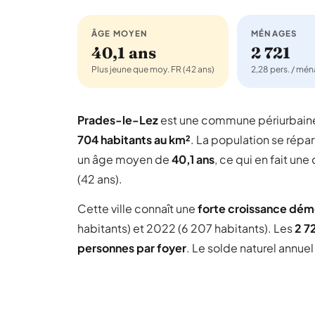
ÂGE MOYEN
MÉNAGES
40,1 ans
2 721
Plus jeune que moy. FR (42 ans)
2,28 pers. / mé
Prades-le-Lez
est une commune périurbain
704 habitants au km²
. La population se répar
un âge moyen de
40,1 ans
, ce qui en fait u
(42 ans).
Cette ville connaît une
forte croissance dé
habitants) et 2022 (6 207 habitants). Les
2 7
personnes par foyer
. Le solde naturel annue