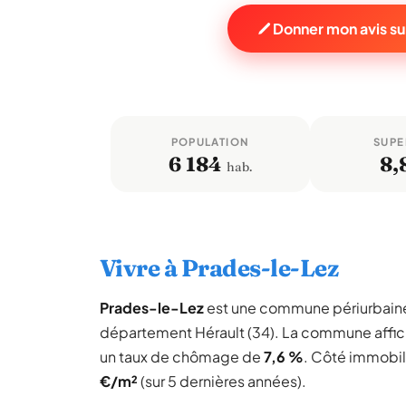
Donner mon avis s
POPULATION
SUPE
6 184
8,
hab.
Vivre à Prades-le-Lez
Prades-le-Lez
est une commune périurbain
département Hérault (34). La commune affi
un taux de chômage de
7,6 %
. Côté immobili
€/m²
(sur 5 dernières années).