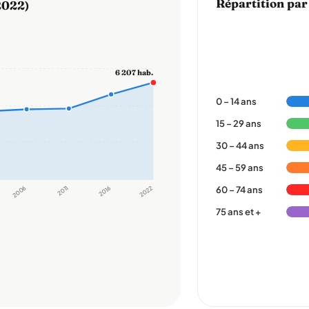
Répartition par
2022)
6 207 hab.
0 – 14 ans
15 – 29 ans
30 – 44 ans
45 – 59 ans
2006
2011
2016
2022
60 – 74 ans
75 ans et +