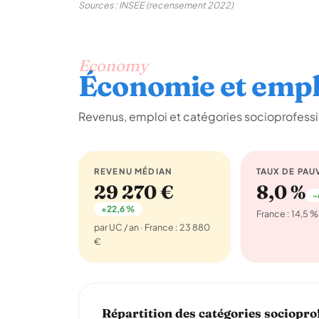
Sources : INSEE (recensement 2022)
Economy
Économie et empl
Revenus, emploi et catégories socioprofessi
REVENU MÉDIAN
TAUX DE PAU
29 270 €
8,0 %
-
+22,6 %
France : 14,5 %
par UC / an · France : 23 880
€
Répartition des catégories sociopro