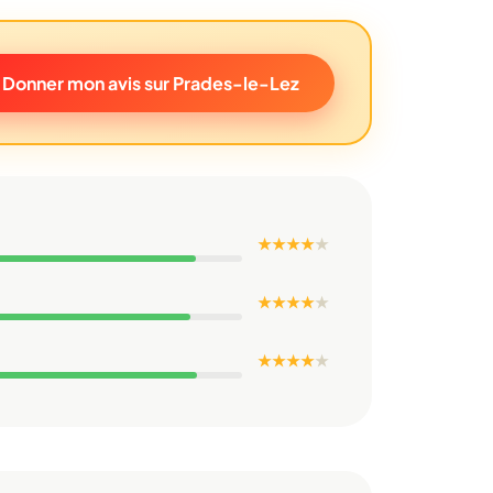
Donner mon avis sur Prades-le-Lez
★ ★ ★ ★
★
★ ★ ★ ★
★
★ ★ ★ ★
★