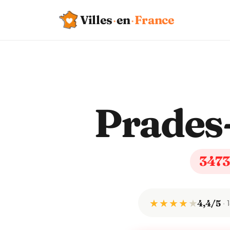
Villes
·
en
·
France
Prades-
347
★ ★ ★ ★
★
4,4/5