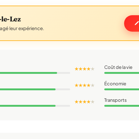
le-Lez
tagé leur expérience.
Coût de la vie
★ ★ ★ ★
★
Économie
★ ★ ★ ★
★
Transports
★ ★ ★ ★
★