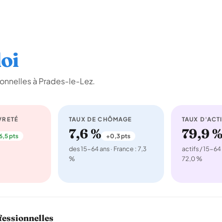
oi
onnelles à Prades-le-Lez.
VRETÉ
TAUX DE CHÔMAGE
TAUX D'ACTI
7,6 %
79,9 
6,5 pts
+0,3 pts
des 15-64 ans · France : 7,3
actifs / 15-64 
%
72,0 %
fessionnelles