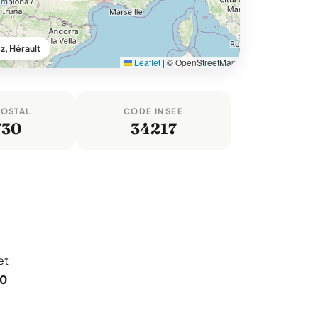
z, Hérault
Leaflet
|
© OpenStreetMap
POSTAL
CODE INSEE
730
34217
et
00