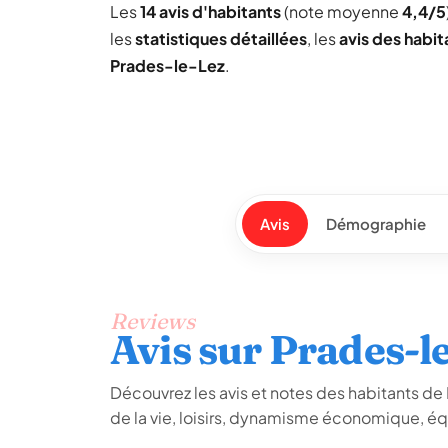
Les
14 avis d'habitants
(note moyenne
4,4/5
les
statistiques détaillées
, les
avis des habit
Prades-le-Lez
.
Avis
Démographie
Reviews
Avis sur Prades-l
Découvrez les avis et notes des habitants de P
de la vie, loisirs, dynamisme économique, é