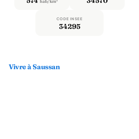
574
34570
hab/km²
CODE INSEE
34295
Vivre à Saussan