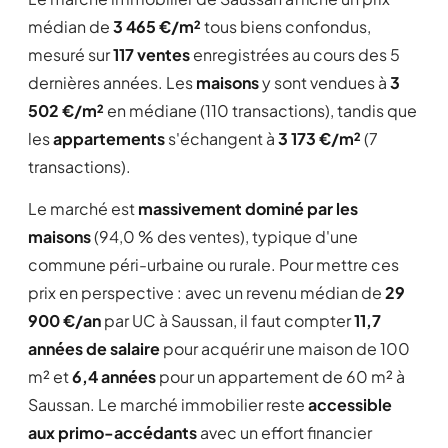
médian de
3 465 €/m²
tous biens confondus,
mesuré sur
117 ventes
enregistrées au cours des 5
dernières années. Les
maisons
y sont vendues à
3
502 €/m²
en médiane (110 transactions), tandis que
les
appartements
s'échangent à
3 173 €/m²
(7
transactions).
Le marché est
massivement dominé par les
maisons
(94,0 % des ventes), typique d'une
commune péri-urbaine ou rurale. Pour mettre ces
prix en perspective : avec un revenu médian de
29
900 €/an
par UC à Saussan, il faut compter
11,7
années de salaire
pour acquérir une maison de 100
m² et
6,4 années
pour un appartement de 60 m² à
Saussan. Le marché immobilier reste
accessible
aux primo-accédants
avec un effort financier