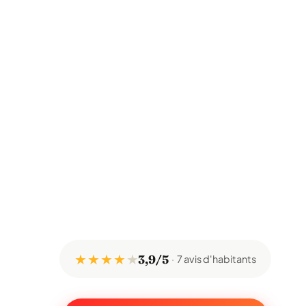
★ ★ ★ ★
★
3,9/5
7 avis d'habitants