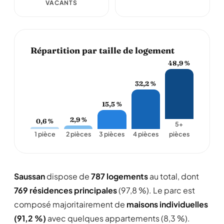
VACANTS
Répartition par taille de logement
48,9 %
32,2 %
15,5 %
2,9 %
0,6 %
5+
1 pièce
2 pièces
3 pièces
4 pièces
pièces
Saussan
dispose de
787 logements
au total, dont
769 résidences principales
(97,8 %). Le parc est
composé majoritairement de
maisons individuelles
(91,2 %)
avec quelques appartements (8,3 %).