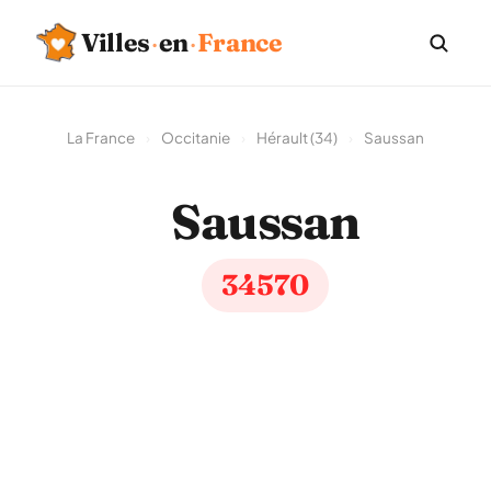
Villes
·
en
·
France
La France
›
Occitanie
›
Hérault (34)
›
Saussan
Saussan
34570