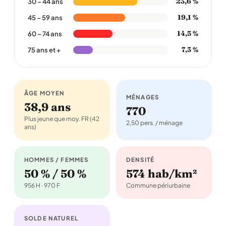
23,6 %
30 – 44 ans
19,1 %
45 – 59 ans
14,5 %
60 – 74 ans
7,3 %
75 ans et +
ÂGE MOYEN
MÉNAGES
38,9 ans
770
Plus jeune que moy. FR (42
2,50 pers. / ménage
ans)
HOMMES / FEMMES
DENSITÉ
50 % / 50 %
574 hab/km²
956 H · 970 F
Commune périurbaine
SOLDE NATUREL