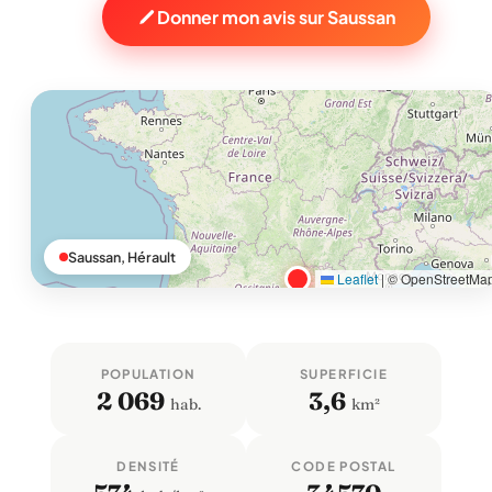
Donner mon avis sur Saussan
Saussan, Hérault
Leaflet
|
© OpenStreetMa
POPULATION
SUPERFICIE
2 069
3,6
hab.
km²
DENSITÉ
CODE POSTAL