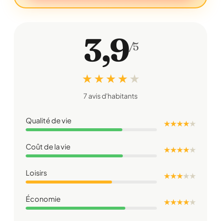
3,9
/5
★ ★ ★ ★
★
7 avis d'habitants
Qualité de vie
★ ★ ★ ★
★
Coût de la vie
★ ★ ★ ★
★
Loisirs
★ ★ ★
★
★
Économie
★ ★ ★ ★
★