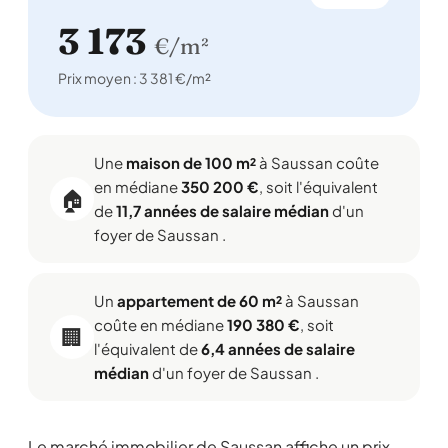
3 173
€/m²
Prix moyen : 3 381 €/m²
Une
maison de 100 m²
à Saussan coûte
en médiane
350 200 €
, soit l'équivalent
🏠
de
11,7 années de salaire médian
d'un
foyer de Saussan .
Un
appartement de 60 m²
à Saussan
coûte en médiane
190 380 €
, soit
🏢
l'équivalent de
6,4 années de salaire
médian
d'un foyer de Saussan .
Le marché immobilier de Saussan affiche un prix