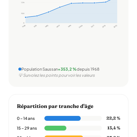
1,5 k
700
0
1968
1975
1982
1990
1999
2006
2011
2016
2022
Population Saussan
+353,2 %
depuis 1968
💡 Survolez les points pour voir les valeurs
Répartition par tranche d'âge
22,2 %
0 – 14 ans
13,4 %
15 – 29 ans