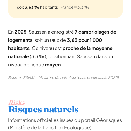
soit
3,63 ‰
habitants
· France ≈ 3,3 ‰
En
2025
, Saussan a enregistré
7 cambriolages de
logements
, soit un taux de
3,63 pour 1 000
habitants
. Ce niveau est
proche de la moyenne
nationale
(3,3 ‰), positionnant Saussan dans un
niveau de risque
moyen
.
Source : SSMSI — Ministère de l'Intérieur (base communale 2025)
Risks
Risques naturels
Informations officielles issues du portail Géorisques
(Ministère de la Transition Écologique).