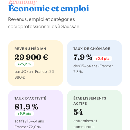
Economy
Économie et emploi
Revenus, emploi et catégories
socioprofessionnelles à Saussan.
REVENU MÉDIAN
TAUX DE CHÔMAGE
29 900 €
7,9 %
+0,6 pts
+25,2 %
des 15-64 ans · France :
par UC / an · France : 23
7,3 %
880 €
TAUX D'ACTIVITÉ
ÉTABLISSEMENTS
ACTIFS
81,9 %
54
+9,9 pts
entreprises et
actifs / 15-64 ans ·
commerces
France : 72,0 %