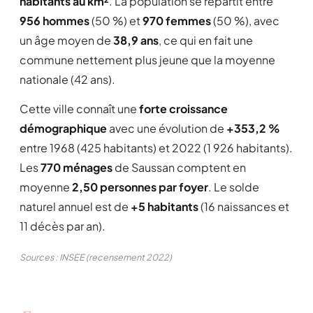
habitants au km²
. La population se répartit entre
956 hommes
(50 %) et
970 femmes
(50 %), avec
un âge moyen de
38,9 ans
, ce qui en fait une
commune nettement plus jeune que la moyenne
nationale (42 ans).
Cette ville connaît une
forte croissance
démographique
avec une évolution de
+353,2 %
entre 1968 (425 habitants) et 2022 (1 926 habitants).
Les
770 ménages
de Saussan comptent en
moyenne
2,50 personnes par foyer
. Le solde
naturel annuel est de
+5 habitants
(16 naissances et
11 décès par an).
Sources : INSEE (recensement 2022)