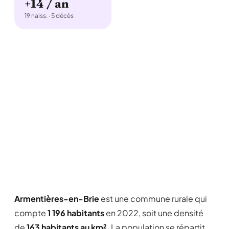
+14 / an
19 naiss. · 5 décès
Armentières-en-Brie
est une commune rurale qui
compte
1 196 habitants
en 2022, soit une densité
de
163 habitants au km²
. La population se répartit