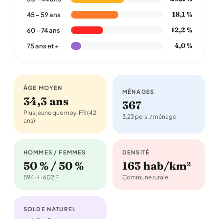
18,1 %
45 – 59 ans
12,2 %
60 – 74 ans
4,0 %
75 ans et +
ÂGE MOYEN
MÉNAGES
34,3 ans
367
Plus jeune que moy. FR (42
3,23 pers. / ménage
ans)
HOMMES / FEMMES
DENSITÉ
50 % / 50 %
163 hab/km²
594 H · 602 F
Commune rurale
SOLDE NATUREL