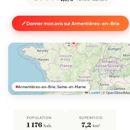
Donner mon avis sur Armentières-en-Brie
Armentières-en-Brie, Seine-et-Marne
Leaflet
|
© OpenStreetMa
POPULATION
SUPERFICIE
1 176
7,2
hab.
km²