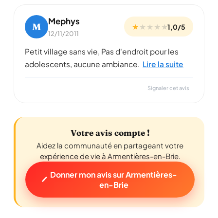
Mephys
M
★
★
★
★
★
1,0/5
12/11/2011
Petit village sans vie, Pas d'endroit pour les
adolescents, aucune ambiance.
Lire la suite
Signaler cet avis
Votre avis compte !
Aidez la communauté en partageant votre
expérience de vie à Armentières-en-Brie.
Donner mon avis sur Armentières-
en-Brie