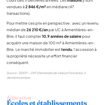
cours des 5 dernières années. Les
maisons
y sont
vendues à
2 846 €/m²
en médiane (47
transactions),
Pour mettre ces prix en perspective : avec un revenu
médian de
26 210 €/an
par UC à Armentières-en-
Brie, il faut compter
10,9 années de salaire
pour
acquérir une maison de 100 m² à Armentières-en-
Brie. Le marché immobilier est
tendu
, l'accession à
la propriété nécessite un effort financier
conséquent.
Source : DGFiP — DVF (Demandes de Valeurs Foncières), 5
dernières années
Education
Écoles et établissements