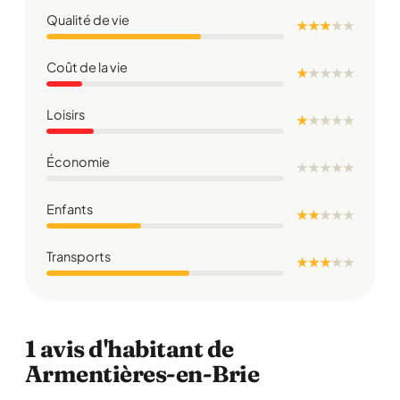
Qualité de vie
★ ★ ★
★
★
Coût de la vie
★
★
★
★
★
Loisirs
★
★
★
★
★
Économie
★
★
★
★
★
Enfants
★ ★
★
★
★
Transports
★ ★ ★
★
★
1 avis d'habitant de
Armentières-en-Brie