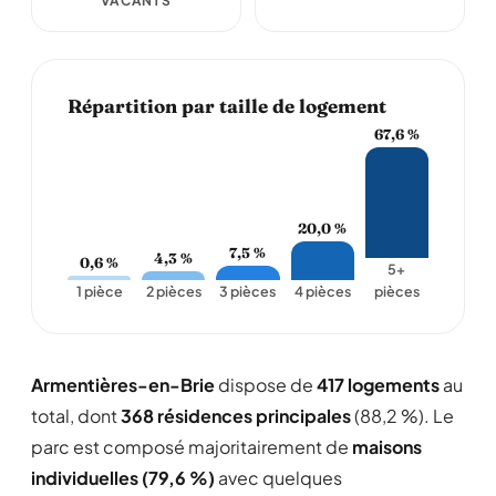
VACANTS
Répartition par taille de logement
67,6 %
20,0 %
7,5 %
4,3 %
0,6 %
5+
1 pièce
2 pièces
3 pièces
4 pièces
pièces
Armentières-en-Brie
dispose de
417 logements
au
total, dont
368 résidences principales
(88,2 %). Le
parc est composé majoritairement de
maisons
individuelles (79,6 %)
avec quelques