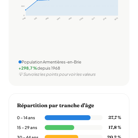
500
0
1968
1975
1982
1990
1999
2006
2011
2016
2022
Population Armentières-en-Brie
+298,7 %
depuis 1968
💡 Survolez les points pour voir les valeurs
Répartition par tranche d'âge
27,7 %
0 – 14 ans
17,8 %
15 – 29 ans
20,2 %
30 – 44 ans