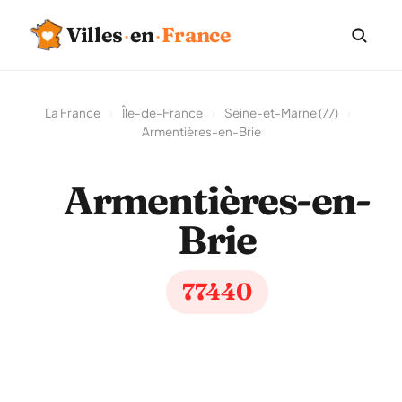
Villes
·
en
·
France
La France
›
Île-de-France
›
Seine-et-Marne (77)
›
Armentières-en-Brie
Armentières-en-
Brie
77440