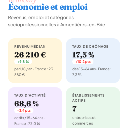
Economy
Économie et emploi
Revenus, emploi et catégories
socioprofessionnelles à Armentières-en-Brie.
REVENU MÉDIAN
TAUX DE CHÔMAGE
26 210 €
17,5 %
+9,8 %
+10,2 pts
par UC / an · France : 23
des 15-64 ans · France :
880 €
7,3 %
TAUX D'ACTIVITÉ
ÉTABLISSEMENTS
ACTIFS
68,6 %
7
-3,4 pts
entreprises et
actifs / 15-64 ans ·
commerces
France : 72,0 %