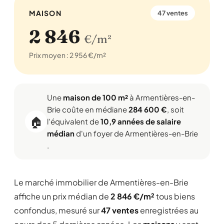
MAISON
47 ventes
2 846
€/m²
Prix moyen : 2 956 €/m²
Une
maison de 100 m²
à Armentières-en-
Brie coûte en médiane
284 600 €
, soit
🏠
l'équivalent de
10,9 années de salaire
médian
d'un foyer de Armentières-en-Brie
.
Le marché immobilier de Armentières-en-Brie
affiche un prix médian de
2 846 €/m²
tous biens
confondus, mesuré sur
47 ventes
enregistrées au