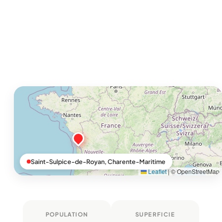
Saint-Sulpice-de-Royan, Charente-Maritime
Leaflet
|
© OpenStreetMap
POPULATION
SUPERFICIE