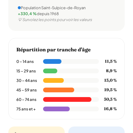
Population Saint-Sulpice-de-Royan
+330,4 %
depuis 1968
💡 Survolez les points pour voir les valeurs
Répartition par tranche d'âge
11,5 %
0 – 14 ans
8,9 %
15 – 29 ans
13,0 %
30 – 44 ans
19,5 %
45 – 59 ans
30,3 %
60 – 74 ans
16,8 %
75 ans et +