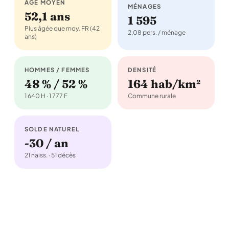
ÂGE MOYEN
MÉNAGES
52,1 ans
1 595
Plus âgée que moy. FR (42
2,08 pers. / ménage
ans)
HOMMES / FEMMES
DENSITÉ
48 % / 52 %
164 hab/km²
1 640 H · 1 777 F
Commune rurale
SOLDE NATUREL
-30 / an
21 naiss. · 51 décès