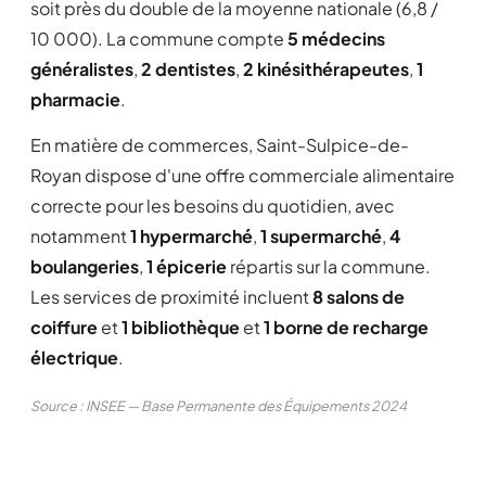
soit près du double de la moyenne nationale (6,8 /
10 000). La commune compte
5 médecins
généralistes
,
2 dentistes
,
2 kinésithérapeutes
,
1
pharmacie
.
En matière de commerces, Saint-Sulpice-de-
Royan dispose d'une offre commerciale alimentaire
correcte pour les besoins du quotidien, avec
notamment
1 hypermarché
,
1 supermarché
,
4
boulangeries
,
1 épicerie
répartis sur la commune.
Les services de proximité incluent
8 salons de
coiffure
et
1 bibliothèque
et
1 borne de recharge
électrique
.
Source : INSEE — Base Permanente des Équipements 2024