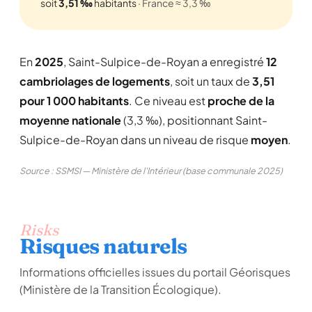
soit
3,51 ‰
habitants
· France ≈ 3,3 ‰
En
2025
, Saint-Sulpice-de-Royan a enregistré
12
cambriolages de logements
, soit un taux de
3,51
pour 1 000 habitants
. Ce niveau est
proche de la
moyenne nationale
(3,3 ‰), positionnant Saint-
Sulpice-de-Royan dans un niveau de risque
moyen
.
Source : SSMSI — Ministère de l'Intérieur (base communale 2025)
Risks
Risques naturels
Informations officielles issues du portail Géorisques
(Ministère de la Transition Écologique).