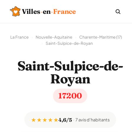
Villes
·
en
·
France
La France
›
Nouvelle-Aquitaine
›
Charente-Maritime (17)
›
Saint-Sulpice-de-Royan
Saint-Sulpice-de-
Royan
17200
★ ★ ★ ★ ★
4,6/5
7 avis d'habitants