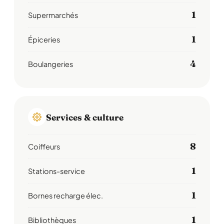
1
Supermarchés
1
Épiceries
4
Boulangeries
Services & culture
8
Coiffeurs
1
Stations-service
1
Bornes recharge élec.
1
Bibliothèques