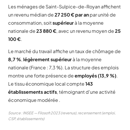
Les ménages de Saint-Sulpice-de-Royan affichent
un revenu médian de
27 250 € par an
par unité de
consommation, soit
supérieur
à la moyenne
nationale de
23 880 €
, avec un revenu moyen de
25
100 €
.
Le marché du travail affiche un taux de chômage de
8,7 %
,
légèrement supérieur
à la moyenne
nationale (France : 7,3 %). La structure des emplois
montre une forte présence de
employés (13,9 %)
.
Le tissu économique local compte
143
établissements actifs
, témoignant d'une activité
économique modérée .
Source : INSEE — Filosofi 2023 (revenus), recensement (emploi,
CSP, établissements)