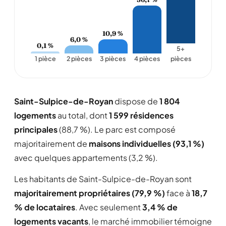
10,9 %
6,0 %
0,1 %
5+
1 pièce
2 pièces
3 pièces
4 pièces
pièces
Saint-Sulpice-de-Royan
dispose de
1 804
logements
au total, dont
1 599 résidences
principales
(88,7 %). Le parc est composé
majoritairement de
maisons individuelles (93,1 %)
avec quelques appartements (3,2 %).
Les habitants de Saint-Sulpice-de-Royan sont
majoritairement propriétaires (79,9 %)
face à
18,7
% de locataires
. Avec seulement
3,4 % de
logements vacants
, le marché immobilier témoigne