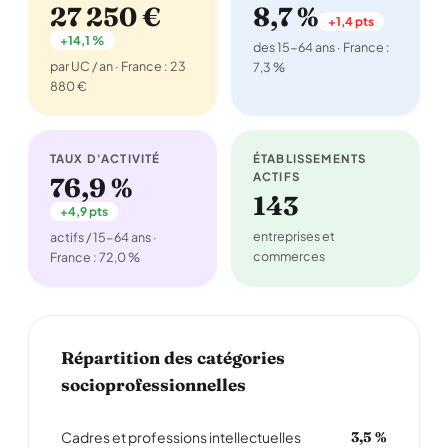
27 250 €
8,7 %
+1,4 pts
+14,1 %
des 15-64 ans · France :
par UC / an · France : 23
7,3 %
880 €
TAUX D'ACTIVITÉ
ÉTABLISSEMENTS
ACTIFS
76,9 %
143
+4,9 pts
entreprises et
actifs / 15-64 ans ·
commerces
France : 72,0 %
Répartition des catégories
socioprofessionnelles
Cadres et professions intellectuelles
3,5 %