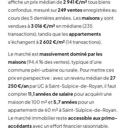
affiche un prix médian de
2 941 €/m²
tous biens
confondus, mesuré sur
249 ventes
enregistrées au
cours des 5 dernières années. Les
maisons
y sont
vendues à
3 016 €/m²
en médiane (235
transactions), tandis que les
appartements
s'échangent à
2 602 €/m²
(14 transactions).
Le marché est
massivement dominé par les
maisons
(94,4 % des ventes), typique d'une
commune péri-urbaine ou rurale. Pour mettre ces
prix en perspective : avec un revenu médian de
27
250 €/an
par UC à Saint-Sulpice-de-Royan, il faut
compter
11,1 années de salaire
pour acquérir une
maison de 100 m² et
5,7 années
pour un
appartement de 60 m² à Saint-Sulpice-de-Royan.
Le marché immobilier reste
accessible aux primo-
accédants
avec un effort financier raisonnable.