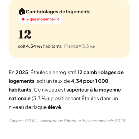
🏠
Cambriolages de logements
+ que moyenne FR
12
soit
4,34 ‰
habitants
· France ≈ 3,3 ‰
En
2025
, Étaules a enregistré
12 cambriolages de
logements
, soit un taux de
4,34 pour 1 000
habitants
. Ce niveau est
supérieur à la moyenne
nationale
(3,3 ‰), positionnant Étaules dans un
niveau de risque
élevé
.
Source : SSMSI — Ministère de l'Intérieur (base communale 2025)