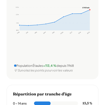
3,0 k
2 763 hab.
2,3 k
1,5 k
800
1968
1975
1982
1990
1999
2006
2011
2016
2022
Population Étaules
+113,4 %
depuis 1968
💡 Survolez les points pour voir les valeurs
Répartition par tranche d'âge
13,3 %
0 – 14 ans