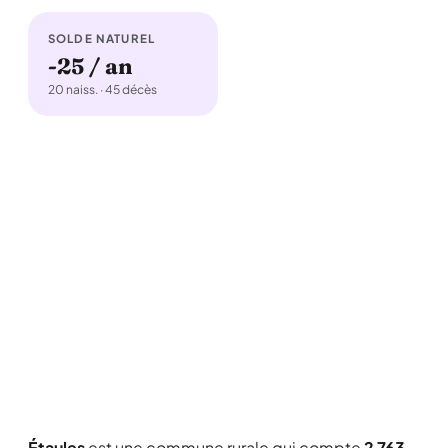
SOLDE NATUREL
-25 / an
20 naiss. · 45 décès
Étaules
est une commune rurale qui compte
2 763