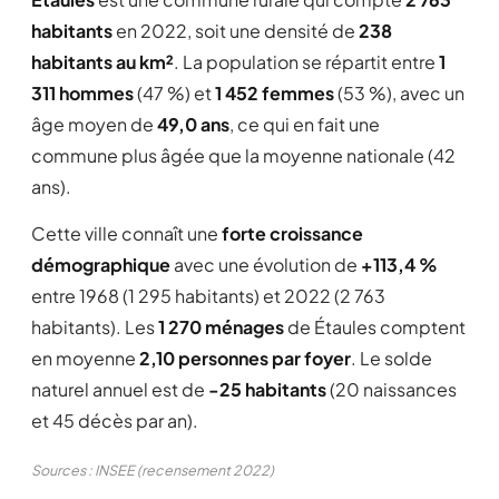
habitants
en 2022, soit une densité de
238
habitants au km²
. La population se répartit entre
1
311 hommes
(47 %) et
1 452 femmes
(53 %), avec un
âge moyen de
49,0 ans
, ce qui en fait une
commune plus âgée que la moyenne nationale (42
ans).
Cette ville connaît une
forte croissance
démographique
avec une évolution de
+113,4 %
entre 1968 (1 295 habitants) et 2022 (2 763
habitants). Les
1 270 ménages
de Étaules comptent
en moyenne
2,10 personnes par foyer
. Le solde
naturel annuel est de
-25 habitants
(20 naissances
et 45 décès par an).
Sources : INSEE (recensement 2022)