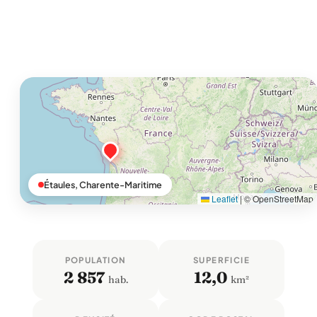
Étaules, Charente-Maritime
Leaflet
|
© OpenStreetMap
POPULATION
SUPERFICIE
2 857
12,0
hab.
km²