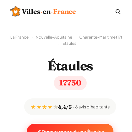
Villes
·
en
·
France
La France
›
Nouvelle-Aquitaine
›
Charente-Maritime (17)
›
Étaules
Étaules
17750
★ ★ ★ ★
★
4,4/5
8 avis d'habitants
Donner mon avis sur Étaules