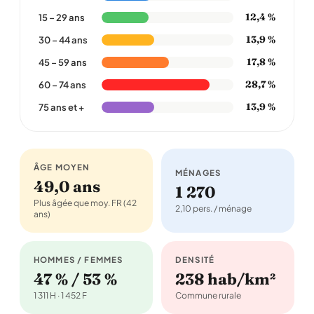
12,4 %
15 – 29 ans
13,9 %
30 – 44 ans
17,8 %
45 – 59 ans
28,7 %
60 – 74 ans
13,9 %
75 ans et +
ÂGE MOYEN
MÉNAGES
49,0 ans
1 270
Plus âgée que moy. FR (42
2,10 pers. / ménage
ans)
HOMMES / FEMMES
DENSITÉ
47 % / 53 %
238 hab/km²
1 311 H · 1 452 F
Commune rurale