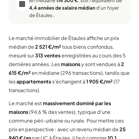
en médiane
114 300 €
, soit l'équivalent de
🏢
4,4 années de salaire médian
d'un foyer
de Étaules .
Le marché immobilier de Étaules affiche un prix
médian de
2 521 €/m²
tous biens confondus,
mesuré sur
313 ventes
enregistrées au cours des 5
dernières années. Les
maisons
y sont vendues à
2
615 €/m²
en médiane (296 transactions), tandis que
les
appartements
s'échangent à
1 905 €/m²
(17
transactions).
Le marché est
massivement dominé par les
maisons
(94,6 % des ventes), typique d'une
commune péri-urbaine ou rurale. Pour mettre ces
prix en perspective : avec un revenu médian de
25
940 €/an
par UC à Étaules, il faut compter
10,1