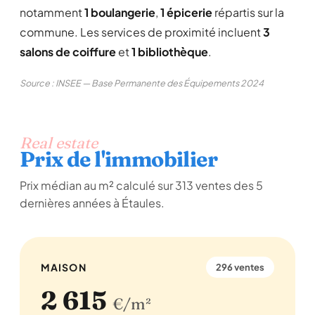
notamment
1 boulangerie
,
1 épicerie
répartis sur la
commune. Les services de proximité incluent
3
salons de coiffure
et
1 bibliothèque
.
Source : INSEE — Base Permanente des Équipements 2024
Real estate
Prix de l'immobilier
Prix médian au m² calculé sur 313 ventes des 5
dernières années à Étaules.
MAISON
296 ventes
2 615
€/m²