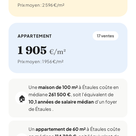
Prix moyen : 2 596 €/m²
APPARTEMENT
17 ventes
1 905
€/m²
Prix moyen : 1 956 €/m²
Une
maison de 100 m²
à Étaules coûte en
médiane
261 500 €
, soit l'équivalent de
🏠
10,1 années de salaire médian
d'un foyer
de Étaules .
Un
appartement de 60 m²
à Étaules coûte