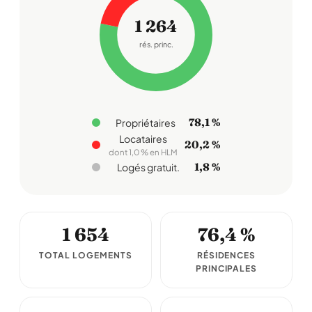
1 264
rés. princ.
78,1 %
Propriétaires
Locataires
20,2 %
dont 1,0 % en HLM
1,8 %
Logés gratuit.
1 654
76,4 %
TOTAL LOGEMENTS
RÉSIDENCES
PRINCIPALES