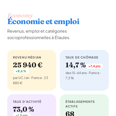
Economy
Économie et emploi
Revenus, emploi et catégories
socioprofessionnelles à Étaules.
REVENU MÉDIAN
TAUX DE CHÔMAGE
25 940 €
14,7 %
+7,4 pts
+8,6 %
des 15-64 ans · France :
par UC / an · France : 23
7,3 %
880 €
TAUX D'ACTIVITÉ
ÉTABLISSEMENTS
ACTIFS
73,0 %
68
+1,0 pts