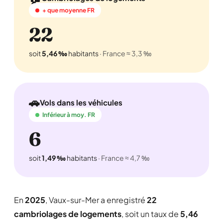
+ que moyenne FR
22
soit
5,46 ‰
habitants
· France ≈ 3,3 ‰
🚗
Vols dans les véhicules
Inférieur à moy. FR
6
soit
1,49 ‰
habitants
· France ≈ 4,7 ‰
En
2025
, Vaux-sur-Mer a enregistré
22
cambriolages de logements
, soit un taux de
5,46