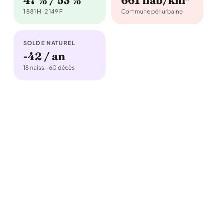
47 % / 53 %
661 hab/km²
1 881 H · 2 149 F
Commune périurbaine
SOLDE NATUREL
-42 / an
18 naiss. · 60 décès