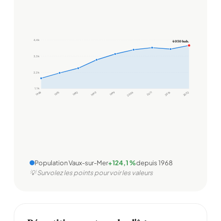
4,4 k
4 030 hab.
3,3 k
2,2 k
1,1 k
1968
1975
1982
1990
1999
2006
2011
2016
2022
Population Vaux-sur-Mer
+124,1 %
depuis 1968
💡 Survolez les points pour voir les valeurs