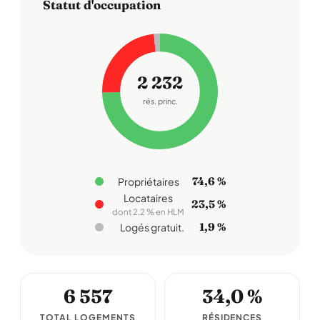
Statut d'occupation
2 232
rés. princ.
74,6 %
Propriétaires
Locataires
23,5 %
dont 2,2 % en HLM
1,9 %
Logés gratuit.
6 557
34,0 %
TOTAL LOGEMENTS
RÉSIDENCES