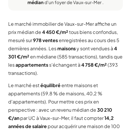
médian
d'un foyer de Vaux-sur-Mer .
Le marché immobilier de Vaux-sur-Mer affiche un
prix médian de
4 450 €/m²
tous biens confondus,
mesuré sur
978 ventes
enregistrées au cours des 5
dernières années. Les
maisons
y sont vendues à
4
301 €/m²
en médiane (585 transactions), tandis que
les
appartements
s'échangent à
4 758 €/m²
(393
transactions).
Le marché est
équilibré
entre maisons et
appartements (59,8 % de maisons, 40,2 %
d'appartements). Pour mettre ces prix en
perspective : avec un revenu médian de
30 210
€/an
par UC à Vaux-sur-Mer, il faut compter
14,2
années de salaire
pour acquérir une maison de 100