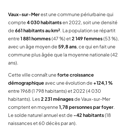
Vaux-sur-Mer
est une commune périurbaine qui
compte
4 030 habitants
en 2022, soit une densité
de
661 habitants au km²
. La population se répartit
entre
1 881 hommes
(47 %) et
2 149 femmes
(53 %),
avec un âge moyen de
59,8 ans
, ce qui en fait une
commune plus âgée que la moyenne nationale (42
ans).
Cette ville connaît une
forte croissance
démographique
avec une évolution de
+124,1 %
entre 1968 (1 798 habitants) et 2022 (4 030
habitants). Les
2 231 ménages
de Vaux-sur-Mer
comptent en moyenne
1,78 personnes par foyer
.
Le solde naturel annuel est de
-42 habitants
(18
naissances et 60 décès par an).