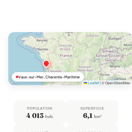
Vaux-sur-Mer, Charente-Maritime
Leaflet
|
© OpenStreetMap
POPULATION
SUPERFICIE
4 013
6,1
hab.
km²