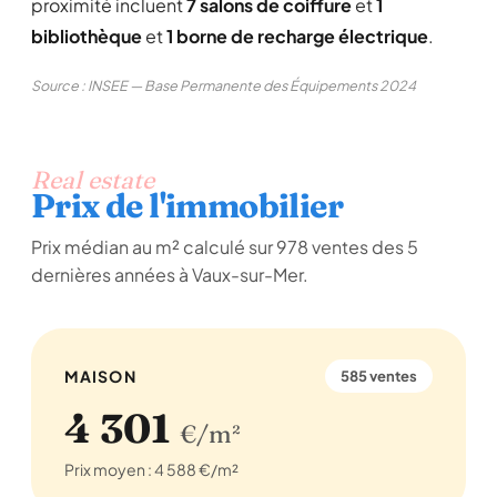
proximité incluent
7 salons de coiffure
et
1
bibliothèque
et
1 borne de recharge électrique
.
Source : INSEE — Base Permanente des Équipements 2024
Real estate
Prix de l'immobilier
Prix médian au m² calculé sur 978 ventes des 5
dernières années à Vaux-sur-Mer.
MAISON
585 ventes
4 301
€/m²
Prix moyen : 4 588 €/m²