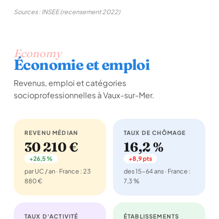
Sources : INSEE (recensement 2022)
Economy
Économie et emploi
Revenus, emploi et catégories
socioprofessionnelles à Vaux-sur-Mer.
REVENU MÉDIAN
TAUX DE CHÔMAGE
30 210 €
16,2 %
+26,5 %
+8,9 pts
par UC / an · France : 23
des 15-64 ans · France :
880 €
7,3 %
TAUX D'ACTIVITÉ
ÉTABLISSEMENTS