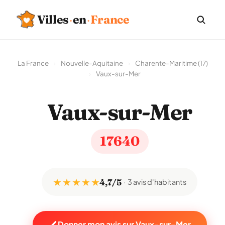
Villes
·
en
·
France
La France
›
Nouvelle-Aquitaine
›
Charente-Maritime (17)
›
Vaux-sur-Mer
Vaux-sur-Mer
17640
★ ★ ★ ★ ★
4,7/5
3 avis d'habitants
Donner mon avis sur Vaux-sur-Mer