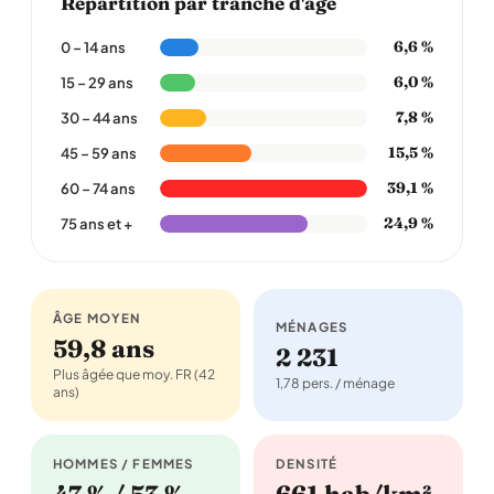
Répartition par tranche d'âge
6,6 %
0 – 14 ans
6,0 %
15 – 29 ans
7,8 %
30 – 44 ans
15,5 %
45 – 59 ans
39,1 %
60 – 74 ans
24,9 %
75 ans et +
ÂGE MOYEN
MÉNAGES
59,8 ans
2 231
Plus âgée que moy. FR (42
1,78 pers. / ménage
ans)
HOMMES / FEMMES
DENSITÉ