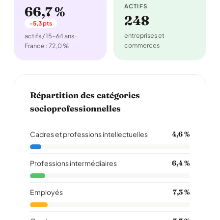
ACTIFS
66,7 %
248
-5,3 pts
entreprises et
actifs / 15-64 ans ·
commerces
France : 72,0 %
Répartition des catégories
socioprofessionnelles
Cadres et professions intellectuelles
4,6 %
Professions intermédiaires
6,4 %
Employés
7,3 %