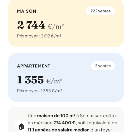
MAISON
222 ventes
2 744
€/m²
Prix moyen : 2 612 €/m²
APPARTEMENT
2 ventes
1 355
€/m²
Prix moyen : 1 355 €/m²
Une
maison de 100 m²
à Semussac coûte
en médiane
274 400 €
, soit l'équivalent de
🏠
11,1 années de salaire médian
d'un foyer