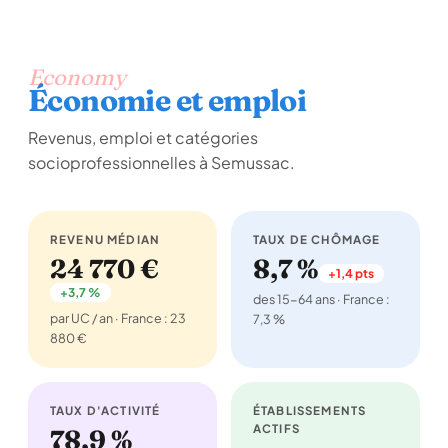
Economy
Économie et emploi
Revenus, emploi et catégories
socioprofessionnelles à Semussac.
REVENU MÉDIAN
TAUX DE CHÔMAGE
24 770 €
8,7 %
+1,4 pts
+3,7 %
des 15-64 ans · France :
par UC / an · France : 23
7,3 %
880 €
TAUX D'ACTIVITÉ
ÉTABLISSEMENTS
ACTIFS
78,9 %