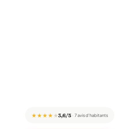
★ ★ ★ ★
★
3,6/5
7 avis d'habitants