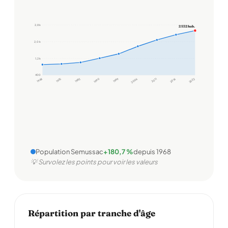
2,8 k
2 532 hab.
2,0 k
1,2 k
400
1968
1975
1982
1990
1999
2006
2011
2016
2022
Population Semussac
+180,7 %
depuis 1968
💡 Survolez les points pour voir les valeurs
Répartition par tranche d'âge