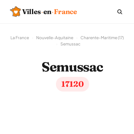
Villes
·
en
·
France
La France
›
Nouvelle-Aquitaine
›
Charente-Maritime (17)
›
Semussac
Semussac
17120