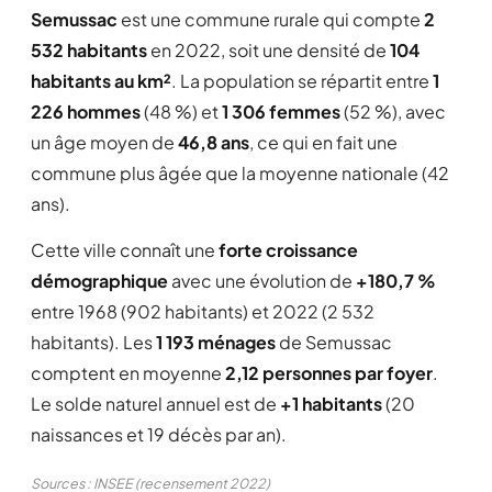
Semussac
est une commune rurale qui compte
2
532 habitants
en 2022, soit une densité de
104
habitants au km²
. La population se répartit entre
1
226 hommes
(48 %) et
1 306 femmes
(52 %), avec
un âge moyen de
46,8 ans
, ce qui en fait une
commune plus âgée que la moyenne nationale (42
ans).
Cette ville connaît une
forte croissance
démographique
avec une évolution de
+180,7 %
entre 1968 (902 habitants) et 2022 (2 532
habitants). Les
1 193 ménages
de Semussac
comptent en moyenne
2,12 personnes par foyer
.
Le solde naturel annuel est de
+1 habitants
(20
naissances et 19 décès par an).
Sources : INSEE (recensement 2022)