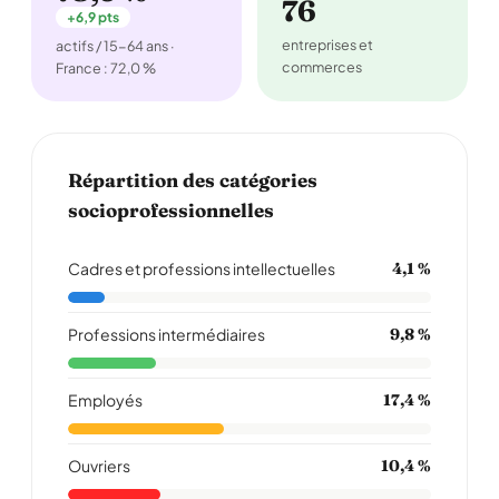
76
+6,9 pts
entreprises et
actifs / 15-64 ans ·
commerces
France : 72,0 %
Répartition des catégories
socioprofessionnelles
Cadres et professions intellectuelles
4,1 %
Professions intermédiaires
9,8 %
Employés
17,4 %
Ouvriers
10,4 %