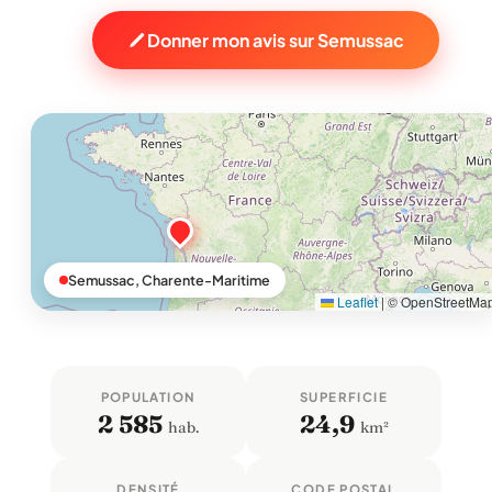
Donner mon avis sur Semussac
Semussac, Charente-Maritime
Leaflet
|
© OpenStreetMa
POPULATION
SUPERFICIE
2 585
24,9
hab.
km²
DENSITÉ
CODE POSTAL