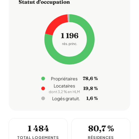
Statut d'occupation
1 196
rés. princ.
78,6 %
Propriétaires
Locataires
19,8 %
dont 3,2 % en HLM
1,6 %
Logés gratuit.
1 484
80,7 %
TOTAL LOGEMENTS
RÉSIDENCES