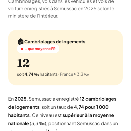
Cambriolages, vols dans les véhicules et vols de
voiture enregistrés à Semussac en 2025 selon le
ministère de l'Intérieur.
🏠
Cambriolages de logements
+ que moyenne FR
12
soit
4,74 ‰
habitants
· France ≈ 3,3 ‰
En
2025
, Semussac a enregistré
12 cambriolages
de logements
, soit un taux de
4,74 pour 1 000
habitants
. Ce niveau est
supérieur à la moyenne
nationale
(3,3 ‰), positionnant Semussac dans un