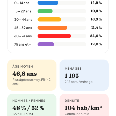
14,9 %
0 – 14 ans
10,8 %
15 – 29 ans
16,9 %
30 – 44 ans
21,4 %
45 – 59 ans
24,0 %
60 – 74 ans
12,0 %
75 ans et +
ÂGE MOYEN
MÉNAGES
46,8 ans
1 193
Plus âgée que moy. FR (42
2,12 pers. / ménage
ans)
HOMMES / FEMMES
DENSITÉ
48 % / 52 %
104 hab/km²
1 226 H · 1 306 F
Commune rurale