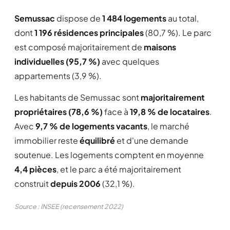
Semussac
dispose de
1 484 logements
au total,
dont
1 196 résidences principales
(80,7 %). Le parc
est composé majoritairement de
maisons
individuelles (95,7 %)
avec quelques
appartements (3,9 %).
Les habitants de Semussac sont
majoritairement
propriétaires (78,6 %)
face à
19,8 % de locataires
.
Avec
9,7 % de logements vacants
, le marché
immobilier reste
équilibré
et d'une demande
soutenue. Les logements comptent en moyenne
4,4 pièces
, et le parc a été majoritairement
construit
depuis 2006
(32,1 %).
Source : INSEE (recensement 2022)