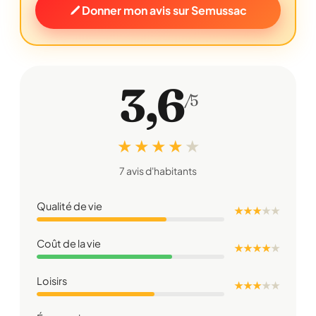
Donner mon avis sur Semussac
3,6
/5
★ ★ ★ ★
★
7 avis d'habitants
Qualité de vie
★ ★ ★
★
★
Coût de la vie
★ ★ ★ ★
★
Loisirs
★ ★ ★
★
★