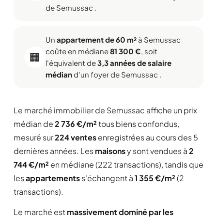
de Semussac .
Un
appartement de 60 m²
à Semussac
coûte en médiane
81 300 €
, soit
🏢
l'équivalent de
3,3 années de salaire
médian
d'un foyer de Semussac .
Le marché immobilier de Semussac affiche un prix
médian de
2 736 €/m²
tous biens confondus,
mesuré sur
224 ventes
enregistrées au cours des 5
dernières années. Les
maisons
y sont vendues à
2
744 €/m²
en médiane (222 transactions), tandis que
les
appartements
s'échangent à
1 355 €/m²
(2
transactions).
Le marché est
massivement dominé par les