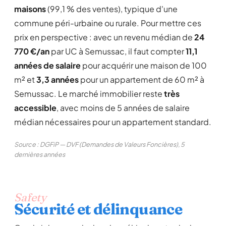
maisons
(99,1 % des ventes), typique d'une
commune péri-urbaine ou rurale. Pour mettre ces
prix en perspective : avec un revenu médian de
24
770 €/an
par UC à Semussac, il faut compter
11,1
années de salaire
pour acquérir une maison de 100
m² et
3,3 années
pour un appartement de 60 m² à
Semussac. Le marché immobilier reste
très
accessible
, avec moins de 5 années de salaire
médian nécessaires pour un appartement standard.
Source : DGFiP — DVF (Demandes de Valeurs Foncières), 5
dernières années
Safety
Sécurité et délinquance