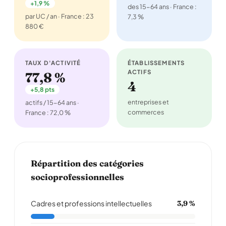
+1,9 %
des 15-64 ans · France :
par UC / an · France : 23
7,3 %
880 €
TAUX D'ACTIVITÉ
ÉTABLISSEMENTS
ACTIFS
77,8 %
4
+5,8 pts
entreprises et
actifs / 15-64 ans ·
commerces
France : 72,0 %
Répartition des catégories
socioprofessionnelles
Cadres et professions intellectuelles
3,9 %