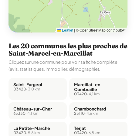
Leaflet
|
© OpenStreetMap contributors
Les 20 communes les plus proches de
Saint-Marcel-en-Marcillat
Cliquez sur une commune pour voir sa fiche complète
(avis, statistiques, immobilier, démographie).
Saint-Fargeol
Marcillat-en-
03420
· 3,0 km
Combraille
03420
· 4,1 km
Château-sur-Cher
Chambonchard
63330
· 4,1 km
23110
· 4,6 km
La Petite-Marche
Terjat
03420
· 5,8 km
03420
· 6,8 km