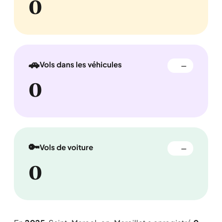
0
🚗
Vols dans les véhicules
—
0
🔑
Vols de voiture
—
0