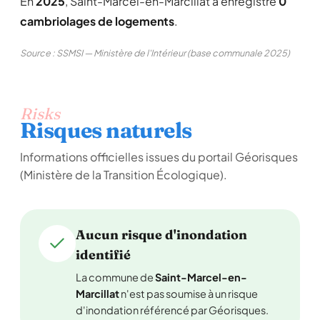
En
2025
, Saint-Marcel-en-Marcillat a enregistré
0
cambriolages de logements
.
Source : SSMSI — Ministère de l'Intérieur (base communale 2025)
Risks
Risques naturels
Informations officielles issues du portail Géorisques
(Ministère de la Transition Écologique).
Aucun risque d'inondation
identifié
La commune de
Saint-Marcel-en-
Marcillat
n'est pas soumise à un risque
d'inondation référencé par Géorisques.