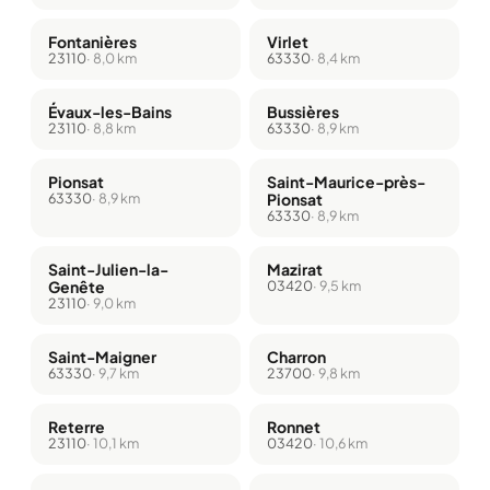
Fontanières
Virlet
23110
· 8,0 km
63330
· 8,4 km
Évaux-les-Bains
Bussières
23110
· 8,8 km
63330
· 8,9 km
Pionsat
Saint-Maurice-près-
63330
· 8,9 km
Pionsat
63330
· 8,9 km
Saint-Julien-la-
Mazirat
Genête
03420
· 9,5 km
23110
· 9,0 km
Saint-Maigner
Charron
63330
· 9,7 km
23700
· 9,8 km
Reterre
Ronnet
23110
· 10,1 km
03420
· 10,6 km