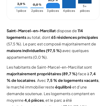
2,9 %
0,0 %
5+
1 pièce
2 pièces
3 pièces
4 pièces
pièces
Saint-Marcel-en-Marcillat
dispose de
114
logements
au total, dont
65 résidences principales
(57,5 %). Le parc est composé majoritairement de
maisons individuelles (97,5 %)
avec quelques
appartements (0,0 %).
Les habitants de Saint-Marcel-en-Marcillat sont
majoritairement propriétaires (89,7 %)
face à
7,4
% de locataires
. Avec
7,5 % de logements vacants
,
le marché immobilier reste
équilibré
et d'une
demande soutenue. Les logements comptent en
moyenne
4,6 pièces
, et le parc a été