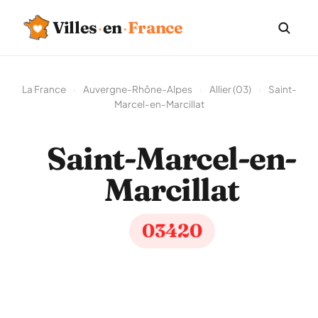
Villes
·
en
·
France
La France
›
Auvergne-Rhône-Alpes
›
Allier (03)
›
Saint-
Marcel-en-Marcillat
Saint-Marcel-en-
Marcillat
03420