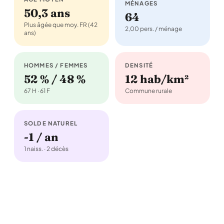
MÉNAGES
50,3 ans
64
Plus âgée que moy. FR (42
2,00 pers. / ménage
ans)
HOMMES / FEMMES
DENSITÉ
52 % / 48 %
12 hab/km²
67 H · 61 F
Commune rurale
SOLDE NATUREL
-1 / an
1 naiss. · 2 décès