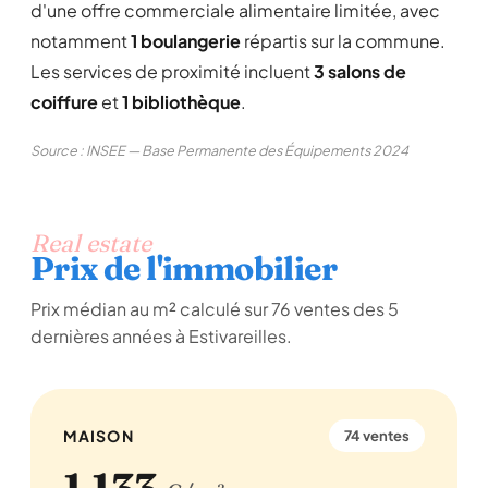
d'une offre commerciale alimentaire limitée, avec
notamment
1 boulangerie
répartis sur la commune.
Les services de proximité incluent
3 salons de
coiffure
et
1 bibliothèque
.
Source : INSEE — Base Permanente des Équipements 2024
Real estate
Prix de l'immobilier
Prix médian au m² calculé sur 76 ventes des 5
dernières années à Estivareilles.
MAISON
74 ventes
1 133