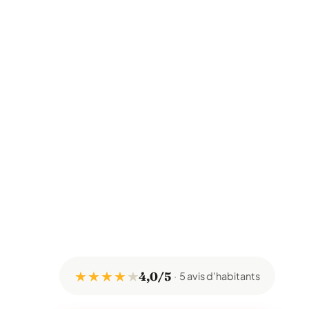
★ ★ ★ ★
★
4,0/5
5 avis d'habitants