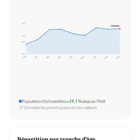
1,2 k
1 114 hab.
1,0 k
900
700
1968
1975
1982
1990
1999
2006
2011
2016
2022
Population Estivareilles
+29,1 %
depuis 1968
💡 Survolez les points pour voir les valeurs
Répartition par tranche d'âge