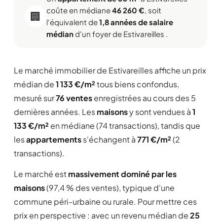
coûte en médiane
46 260 €
, soit
🏢
l'équivalent de
1,8 années de salaire
médian
d'un foyer de Estivareilles .
Le marché immobilier de Estivareilles affiche un prix
médian de
1 133 €/m²
tous biens confondus,
mesuré sur
76 ventes
enregistrées au cours des 5
dernières années. Les
maisons
y sont vendues à
1
133 €/m²
en médiane (74 transactions), tandis que
les
appartements
s'échangent à
771 €/m²
(2
transactions).
Le marché est
massivement dominé par les
maisons
(97,4 % des ventes), typique d'une
commune péri-urbaine ou rurale. Pour mettre ces
prix en perspective : avec un revenu médian de
25