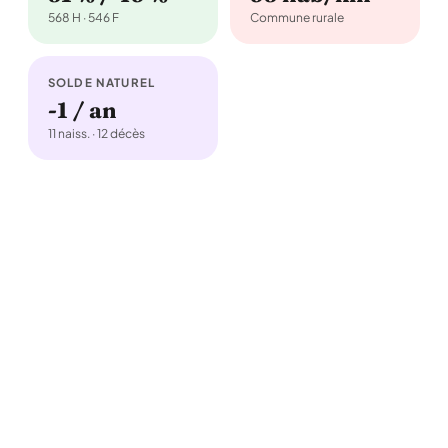
568 H · 546 F
Commune rurale
SOLDE NATUREL
-1 / an
11 naiss. · 12 décès