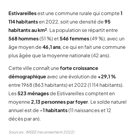
Estivareilles
est une commune rurale qui compte
1
114 habitants
en 2022, soit une densité de
95
habitants au km²
. La population se répartit entre
568 hommes
(51 %) et
546 femmes
(49 %), avec un
âge moyen de
46,1 ans
, ce qui en fait une commune
plus âgée que la moyenne nationale (42 ans).
Cette ville connaît une
forte croissance
démographique
avec une évolution de
+29,1 %
entre 1968 (863 habitants) et 2022 (1 114 habitants).
Les
523 ménages
de Estivareilles comptent en
moyenne
2,13 personnes par foyer
. Le solde naturel
annuel est de
-1 habitants
(11 naissances et 12
décès par an).
Sources : INSEE (recensement 2022)