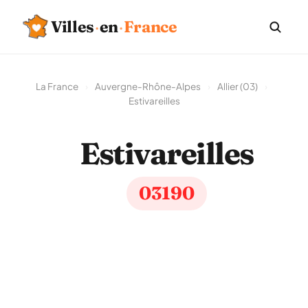
Villes
·
en
·
France
La France
›
Auvergne-Rhône-Alpes
›
Allier (03)
›
Estivareilles
Estivareilles
03190