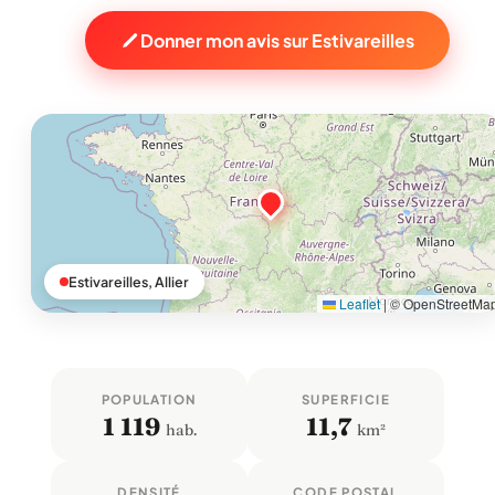
Donner mon avis sur Estivareilles
Estivareilles, Allier
Leaflet
|
© OpenStreetMa
POPULATION
SUPERFICIE
1 119
11,7
hab.
km²
DENSITÉ
CODE POSTAL