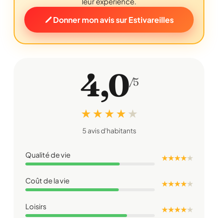
leur expérience.
Donner mon avis sur Estivareilles
4,0
/5
★ ★ ★ ★
★
5 avis d'habitants
Qualité de vie
★ ★ ★ ★
★
Coût de la vie
★ ★ ★ ★
★
Loisirs
★ ★ ★ ★
★