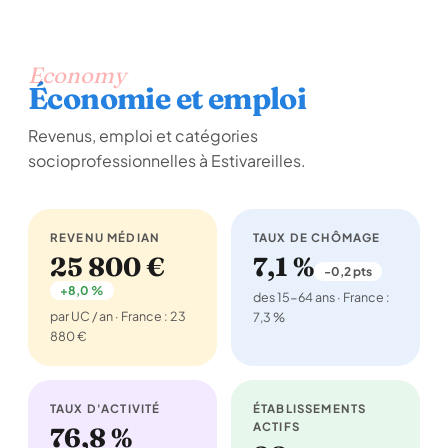
Economy
Économie et emploi
Revenus, emploi et catégories
socioprofessionnelles à Estivareilles.
REVENU MÉDIAN
TAUX DE CHÔMAGE
25 800 €
7,1 %
-0,2 pts
+8,0 %
des 15-64 ans · France :
par UC / an · France : 23
7,3 %
880 €
TAUX D'ACTIVITÉ
ÉTABLISSEMENTS
ACTIFS
76,8 %