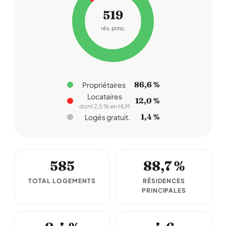
519
rés. princ.
86,6 %
Propriétaires
Locataires
12,0 %
dont 2,5 % en HLM
1,4 %
Logés gratuit.
585
88,7 %
TOTAL LOGEMENTS
RÉSIDENCES
PRINCIPALES