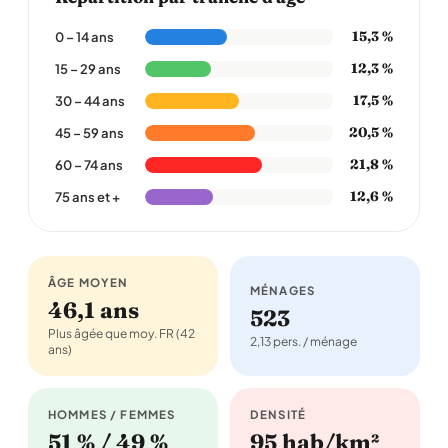
15,3 %
0 – 14 ans
12,3 %
15 – 29 ans
17,5 %
30 – 44 ans
20,5 %
45 – 59 ans
21,8 %
60 – 74 ans
12,6 %
75 ans et +
ÂGE MOYEN
MÉNAGES
46,1 ans
523
Plus âgée que moy. FR (42
2,13 pers. / ménage
ans)
HOMMES / FEMMES
DENSITÉ
51 % / 49 %
95 hab/km²