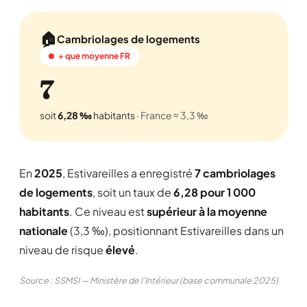
🏠
Cambriolages de logements
+ que moyenne FR
7
soit
6,28 ‰
habitants
· France ≈ 3,3 ‰
En
2025
, Estivareilles a enregistré
7 cambriolages
de logements
, soit un taux de
6,28 pour 1 000
habitants
. Ce niveau est
supérieur à la moyenne
nationale
(3,3 ‰), positionnant Estivareilles dans un
niveau de risque
élevé
.
Source : SSMSI — Ministère de l'Intérieur (base communale 2025)