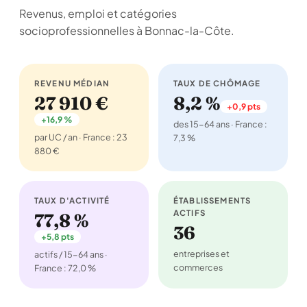
Revenus, emploi et catégories
socioprofessionnelles à Bonnac-la-Côte.
REVENU MÉDIAN
TAUX DE CHÔMAGE
27 910 €
8,2 %
+0,9 pts
+16,9 %
des 15-64 ans · France :
par UC / an · France : 23
7,3 %
880 €
TAUX D'ACTIVITÉ
ÉTABLISSEMENTS
ACTIFS
77,8 %
36
+5,8 pts
entreprises et
actifs / 15-64 ans ·
commerces
France : 72,0 %