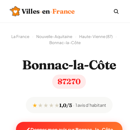
Villes
·
en
·
France
La France
›
Nouvelle-Aquitaine
›
Haute-Vienne (87)
›
Bonnac-la-Côte
Bonnac-la-Côte
87270
★
★
★
★
★
1,0/5
1 avis d'habitant
Donner mon avis sur Bonnac-la-Côte