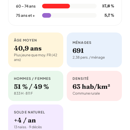
17,8 %
60 – 74 ans
5,7 %
75 ans et +
ÂGE MOYEN
MÉNAGES
40,9 ans
691
Plus jeune que moy. FR (42
2,38 pers. / ménage
ans)
HOMMES / FEMMES
DENSITÉ
51 % / 49 %
63 hab/km²
833 H · 811 F
Commune rurale
SOLDE NATUREL
+4 / an
13 naiss. · 9 décès