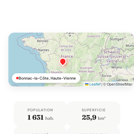
Bonnac-la-Côte, Haute-Vienne
Leaflet
|
© OpenStreetMap
POPULATION
SUPERFICIE
1 631
25,9
hab.
km²