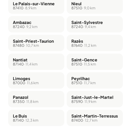
Le Palais-sur-Vienne
Nieul
87410
· 8,9 km
87510
· 9,0 km
Ambazac
Saint-Sylvestre
87240
· 9,2 km
87240
· 9,4 km
Saint-Priest-Taurion
Razès
87480
· 10,7 km
87640
· 11,2 km
Nantiat
Saint-Gence
87140
· 11,4 km
87510
· 11,5 km
Limoges
Peyrilhac
87000
· 11,6 km
87510
· 11,7 km
Panazol
Saint-Just-le-Martel
87350
· 11,8 km
87590
· 11,9 km
Le Buis
Saint-Martin-Terressus
87140
· 12,3 km
87400
· 12,7 km