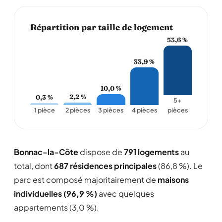
Répartition par taille de logement
53,6 %
33,9 %
10,0 %
2,2 %
0,3 %
5+
1 pièce
2 pièces
3 pièces
4 pièces
pièces
Bonnac-la-Côte
dispose de
791 logements
au
total, dont
687 résidences principales
(86,8 %). Le
parc est composé majoritairement de
maisons
individuelles (96,9 %)
avec quelques
appartements (3,0 %).