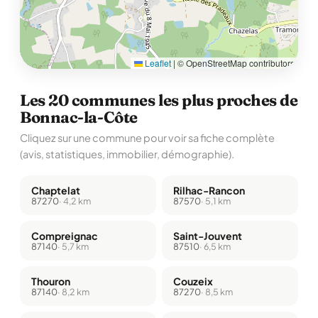
Leaflet
|
© OpenStreetMap contributors
Les 20 communes les plus proches de
Bonnac-la-Côte
Cliquez sur une commune pour voir sa fiche complète
(avis, statistiques, immobilier, démographie).
Chaptelat
Rilhac-Rancon
87270
· 4,2 km
87570
· 5,1 km
Compreignac
Saint-Jouvent
87140
· 5,7 km
87510
· 6,5 km
Thouron
Couzeix
87140
· 8,2 km
87270
· 8,5 km