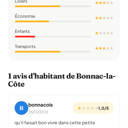
Loisirs
★ ★ ★
★
★
Économie
★ ★
★
★
★
Enfants
★
★
★
★
★
Transports
★ ★ ★
★
★
1 avis d'habitant de Bonnac-la-
Côte
bonnacois
B
★
★
★
★
★
1,0/5
25/11/2013
qu'il faisait bon vivre dans cette petite