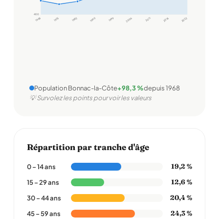
400
1968
1975
1982
1990
1999
2006
2011
2016
2022
Population Bonnac-la-Côte
+98,3 %
depuis 1968
💡 Survolez les points pour voir les valeurs
Répartition par tranche d'âge
19,2 %
0 – 14 ans
12,6 %
15 – 29 ans
20,4 %
30 – 44 ans
24,3 %
45 – 59 ans