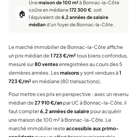
Une
maison de 100 m²
à Bonnac-la-Côte
coûte en médiane
172 300 €
, soit
🏠
l'équivalent de
6,2 années de salaire
médian
d'un foyer de Bonnac-la-Côte .
Le marché immobilier de Bonnac-la-Côte affiche
un prix médian de
1 723 €/m²
tous biens confondus,
mesuré sur
80 ventes
enregistrées au cours des 5
dernières années. Les
maisons
y sont vendues à
1
723 €/m²
en médiane (80 transactions),
Pour mettre ces prix en perspective : avec un revenu
médian de
27 910 €/an
par UC à Bonnac-la-Côte, il
faut compter
6,2 années de salaire
pour acquérir
une maison de 100 m² à Bonnac-la-Côte. Le
marché immobilier reste
accessible aux primo-
accédants
avec un effort financier raisonnable.