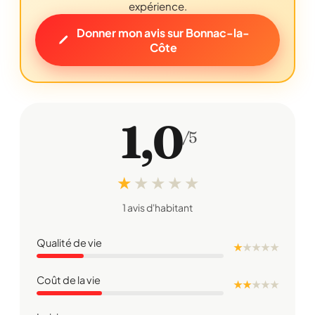
expérience.
Donner mon avis sur Bonnac-la-
Côte
1,0
/5
★
★
★
★
★
1 avis d'habitant
Qualité de vie
★
★
★
★
★
Coût de la vie
★ ★
★
★
★