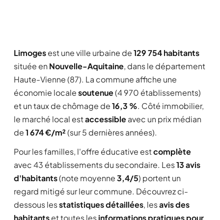
Limoges
est une ville urbaine de
129 754 habitants
située en
Nouvelle-Aquitaine
, dans le département
Haute-Vienne (87). La commune affiche une
économie locale
soutenue
(4 970 établissements)
et un taux de chômage de
16,3 %
. Côté immobilier,
le marché local est
accessible
avec un prix médian
de
1 674 €/m²
(sur 5 dernières années).
Pour les familles, l'offre éducative est
complète
avec 43 établissements du secondaire. Les
13 avis
d'habitants
(note moyenne
3,4/5
) portent un
regard mitigé sur leur commune. Découvrez ci-
dessous les
statistiques détaillées
, les
avis des
habitants
et toutes les
informations pratiques pour