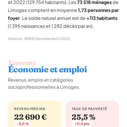
et 2022 (129 754 habitants). Les
73 518 ménages
de
Limoges comptent en moyenne
1,73 personnes par
foyer
. Le solde naturel annuel est de
+113 habitants
(1 395 naissances et 1 282 décès par an).
Sources : INSEE (recensement 2022)
Economy
Économie et emploi
Revenus, emploi et catégories
socioprofessionnelles à Limoges.
REVENU MÉDIAN
TAUX DE PAUVRETÉ
22 690 €
25,5 %
-5,0 %
+11,0 pts