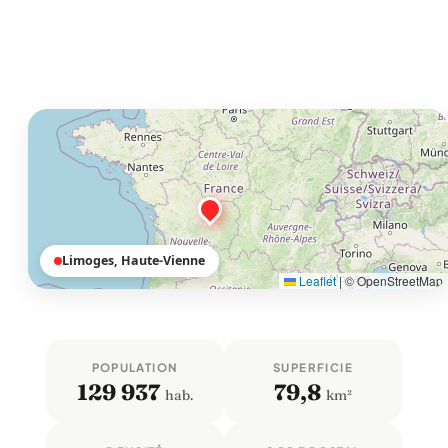
Limoges, Haute-Vienne
Leaflet
|
© OpenStreetMap
POPULATION
SUPERFICIE
129 937
79,8
hab.
km²