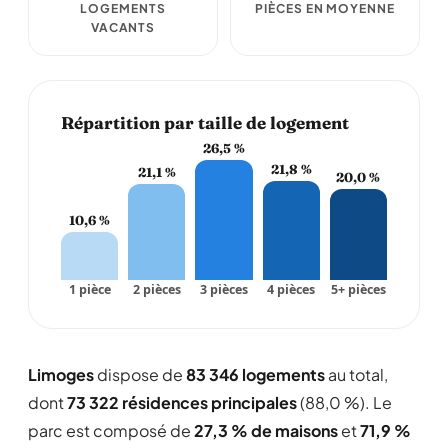
LOGEMENTS
PIÈCES EN MOYENNE
VACANTS
Répartition par taille de logement
26,5 %
21,8 %
21,1 %
20,0 %
10,6 %
1 pièce
2 pièces
3 pièces
4 pièces
5+ pièces
Limoges
dispose de
83 346 logements
au total,
dont
73 322 résidences principales
(88,0 %). Le
parc est composé de
27,3 % de maisons
et
71,9 %