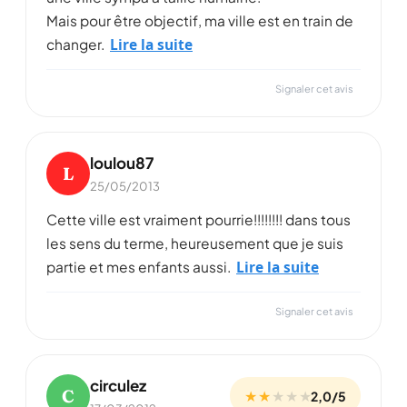
Mais pour être objectif, ma ville est en train de
Lire la suite
changer.
Signaler cet avis
loulou87
L
25/05/2013
Cette ville est vraiment pourrie!!!!!!!! dans tous
les sens du terme, heureusement que je suis
Lire la suite
partie et mes enfants aussi.
Signaler cet avis
circulez
C
★ ★
★
★
★
2,0/5