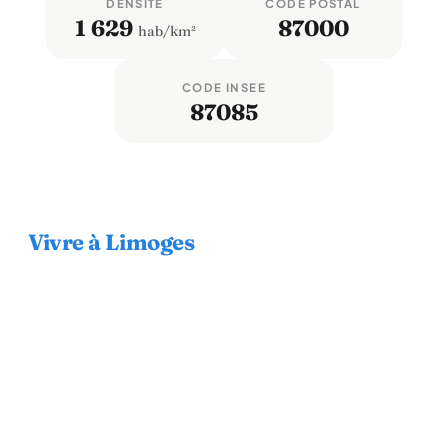
DENSITÉ
CODE POSTAL
1 629
87000
hab/km²
CODE INSEE
87085
Vivre à Limoges