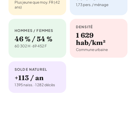
Plus jeune que moy. FR (42
1,73 pers. / ménage
ans)
DENSITÉ
HOMMES / FEMMES
1 629
46 % / 54 %
hab/km²
60 302 H · 69 452 F
Commune urbaine
SOLDE NATUREL
+113 / an
1 395 naiss. · 1 282 décès