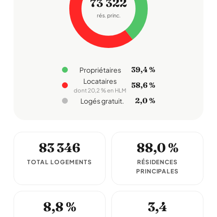
73 322
rés. princ.
39,4 %
Propriétaires
Locataires
58,6 %
dont 20,2 % en HLM
2,0 %
Logés gratuit.
83 346
88,0 %
TOTAL LOGEMENTS
RÉSIDENCES
PRINCIPALES
8,8 %
3,4