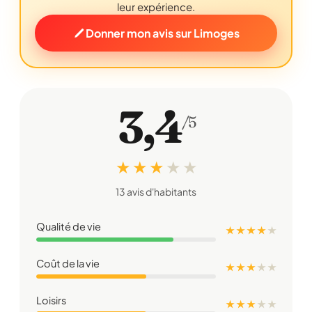
leur expérience.
Donner mon avis sur Limoges
3,4
/5
★ ★ ★
★
★
13 avis d'habitants
Qualité de vie
★ ★ ★ ★
★
Coût de la vie
★ ★ ★
★
★
Loisirs
★ ★ ★
★
★