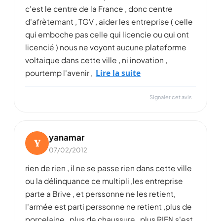
c'est le centre de la France , donc centre
d'afrètemant , TGV , aider les entreprise ( celle
qui emboche pas celle qui licencie ou qui ont
licencié ) nous ne voyont aucune plateforme
voltaique dans cette ville , ni inovation ,
Lire la suite
pourtemp l'avenir ,
Signaler cet avis
yanamar
Y
07/02/2012
rien de rien , il ne se passe rien dans cette ville
ou la délinquance ce multipli ,les entreprise
parte a Brive , et perssonne ne les retient,
l'armée est parti perssonne ne retient ,plus de
porcelaine , plus de chaussure , plus RIEN s'est