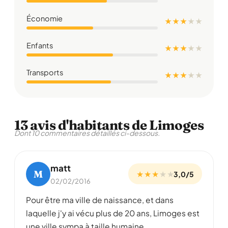
Économie
★ ★ ★
★
★
Enfants
★ ★ ★
★
★
Transports
★ ★ ★
★
★
13 avis d'habitants de Limoges
Dont 10 commentaires détaillés ci-dessous.
matt
M
★ ★ ★
★
★
3,0/5
02/02/2016
Pour être ma ville de naissance, et dans
laquelle j'y ai vécu plus de 20 ans, Limoges est
une ville sympa à taille humaine.