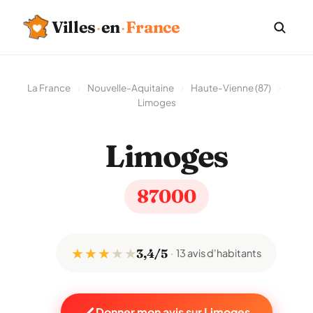
Villes
·
en
·
France
La France
›
Nouvelle-Aquitaine
›
Haute-Vienne (87)
›
Limoges
Limoges
87000
★ ★ ★
★
★
3,4/5
13 avis d'habitants
Donner mon avis sur Limoges