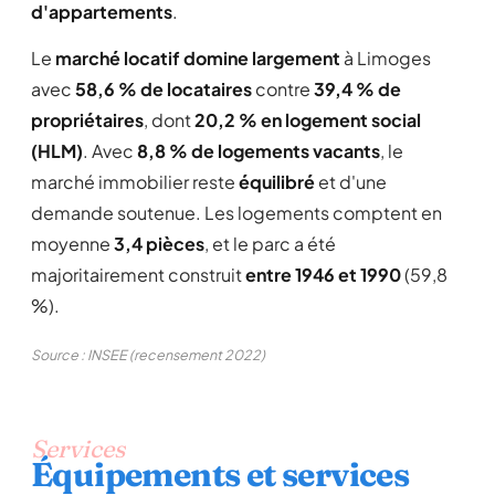
d'appartements
.
Le
marché locatif domine largement
à Limoges
avec
58,6 % de locataires
contre
39,4 % de
propriétaires
, dont
20,2 % en logement social
(HLM)
. Avec
8,8 % de logements vacants
, le
marché immobilier reste
équilibré
et d'une
demande soutenue. Les logements comptent en
moyenne
3,4 pièces
, et le parc a été
majoritairement construit
entre 1946 et 1990
(59,8
%).
Source : INSEE (recensement 2022)
Services
Équipements et services