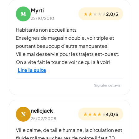
Myrti
M
★ ★
★
★
★
2,0/5
22/10/2010
Habitants non accueillants
Enseignes de magasin double, voir triple et
pourtant beaucoup d'autre manquantes!
Ville mal desservie pour les trajets est-ouest.
On a vite fait le tour de voir ce qui a à voir!
Lire la suite
Signaler cet avis
nellejack
N
★ ★ ★ ★
★
4,0/5
25/02/2008
Ville calme, de taille humaine, la circulation est
fluide même aux heures de pointe il faut 30