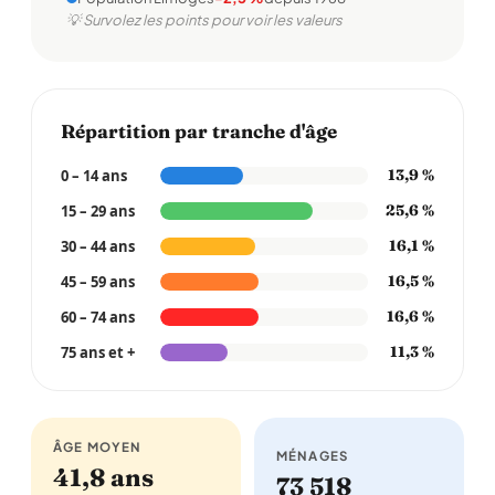
💡 Survolez les points pour voir les valeurs
Répartition par tranche d'âge
0 – 14 ans
13,9 %
15 – 29 ans
25,6 %
30 – 44 ans
16,1 %
45 – 59 ans
16,5 %
60 – 74 ans
16,6 %
75 ans et +
11,3 %
ÂGE MOYEN
MÉNAGES
41,8 ans
73 518