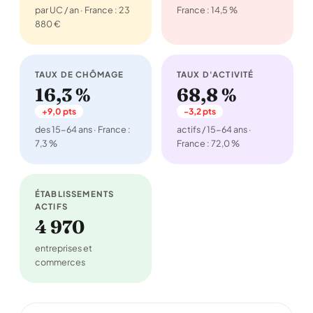
par UC / an · France : 23
France : 14,5 %
880 €
TAUX DE CHÔMAGE
TAUX D'ACTIVITÉ
16,3 %
68,8 %
+9,0 pts
-3,2 pts
des 15-64 ans · France :
actifs / 15-64 ans ·
7,3 %
France : 72,0 %
ÉTABLISSEMENTS
ACTIFS
4 970
entreprises et
commerces