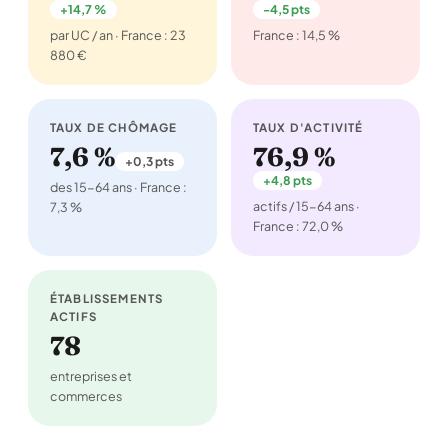
+14,7 %
-4,5 pts
par UC / an · France : 23
France : 14,5 %
880 €
TAUX DE CHÔMAGE
TAUX D'ACTIVITÉ
7,6 %
76,9 %
+0,3 pts
+4,8 pts
des 15-64 ans · France :
actifs / 15-64 ans ·
7,3 %
France : 72,0 %
ÉTABLISSEMENTS
ACTIFS
78
entreprises et
commerces