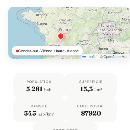
Condat-sur-Vienne, Haute-Vienne
Leaflet
|
© OpenStreetMap
POPULATION
SUPERFICIE
5 281
15,3
hab.
km²
DENSITÉ
CODE POSTAL
345
87920
hab/km²