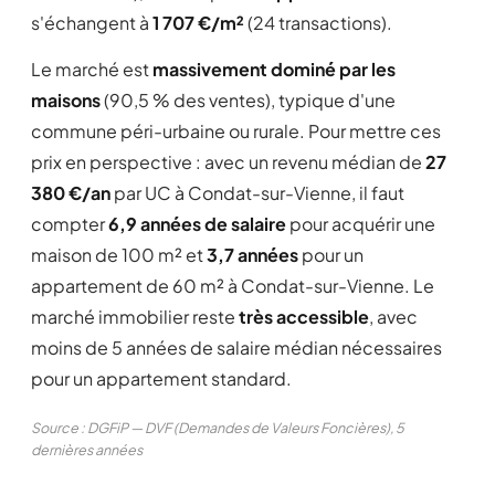
s'échangent à
1 707 €/m²
(24 transactions).
Le marché est
massivement dominé par les
maisons
(90,5 % des ventes), typique d'une
commune péri-urbaine ou rurale. Pour mettre ces
prix en perspective : avec un revenu médian de
27
380 €/an
par UC à Condat-sur-Vienne, il faut
compter
6,9 années de salaire
pour acquérir une
maison de 100 m² et
3,7 années
pour un
appartement de 60 m² à Condat-sur-Vienne. Le
marché immobilier reste
très accessible
, avec
moins de 5 années de salaire médian nécessaires
pour un appartement standard.
Source : DGFiP — DVF (Demandes de Valeurs Foncières), 5
dernières années