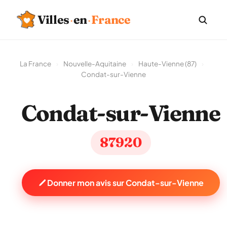
Villes
·
en
·
France
La France
›
Nouvelle-Aquitaine
›
Haute-Vienne (87)
›
Condat-sur-Vienne
Condat-sur-Vienne
87920
Donner mon avis sur Condat-sur-Vienne