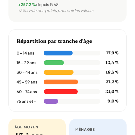
+257,2 %
depuis 1968
💡 Survolez les points pour voir les valeurs
Répartition par tranche d'âge
17,9 %
0 – 14 ans
12,4 %
15 – 29 ans
18,5 %
30 – 44 ans
21,2 %
45 – 59 ans
21,0 %
60 – 74 ans
9,0 %
75 ans et +
ÂGE MOYEN
MÉNAGES