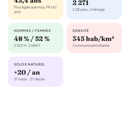
43,4 ans
2 271
Plus âgée que moy. FR (42
2,28 pers. / ménage
ans)
HOMMES / FEMMES
DENSITÉ
48 % / 52 %
345 hab/km²
2 520 H · 2 688 F
Commune périurbaine
SOLDE NATUREL
+20 / an
57 naiss. · 37 décès