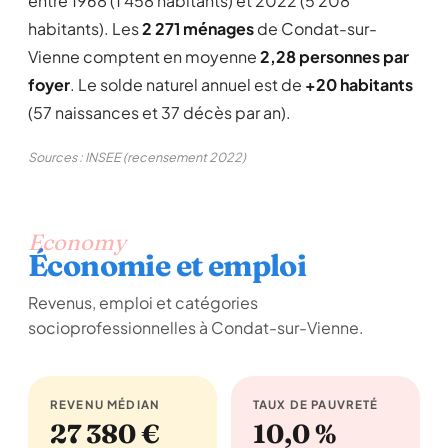
entre 1968 (1 458 habitants) et 2022 (5 208
habitants). Les
2 271 ménages
de Condat-sur-
Vienne comptent en moyenne
2,28 personnes par
foyer
. Le solde naturel annuel est de
+20 habitants
(57 naissances et 37 décès par an).
Sources : INSEE (recensement 2022)
Economy
Économie et emploi
Revenus, emploi et catégories
socioprofessionnelles à Condat-sur-Vienne.
REVENU MÉDIAN
TAUX DE PAUVRETÉ
27 380 €
10,0 %