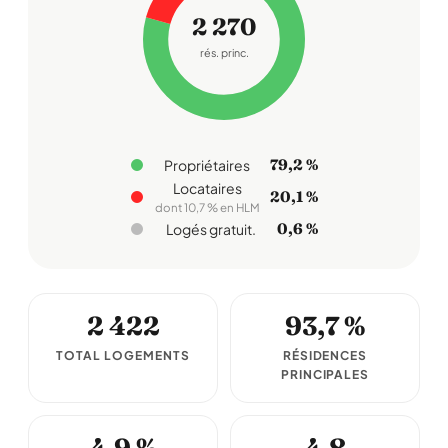
2 270
rés. princ.
79,2 %
Propriétaires
Locataires
20,1 %
dont 10,7 % en HLM
0,6 %
Logés gratuit.
2 422
93,7 %
TOTAL LOGEMENTS
RÉSIDENCES
PRINCIPALES