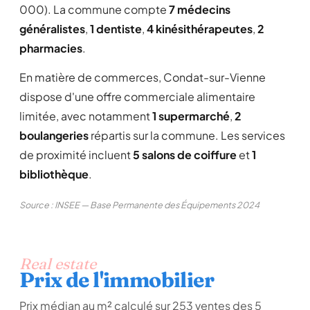
000). La commune compte
7 médecins
généralistes
,
1 dentiste
,
4 kinésithérapeutes
,
2
pharmacies
.
En matière de commerces, Condat-sur-Vienne
dispose d'une offre commerciale alimentaire
limitée, avec notamment
1 supermarché
,
2
boulangeries
répartis sur la commune. Les services
de proximité incluent
5 salons de coiffure
et
1
bibliothèque
.
Source : INSEE — Base Permanente des Équipements 2024
Real estate
Prix de l'immobilier
Prix médian au m² calculé sur 253 ventes des 5