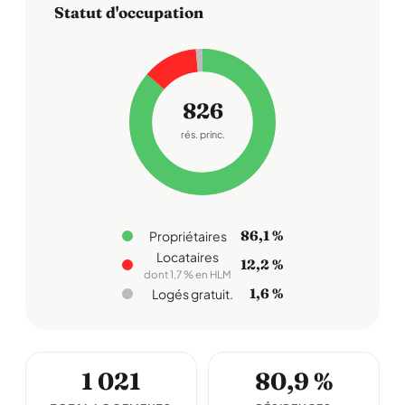
Statut d'occupation
826
rés. princ.
86,1 %
Propriétaires
Locataires
12,2 %
dont 1,7 % en HLM
1,6 %
Logés gratuit.
1 021
80,9 %