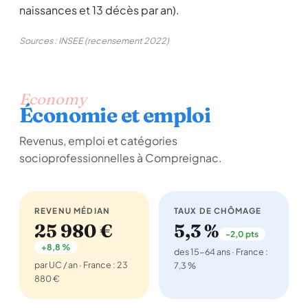
naissances et 13 décès par an).
Sources : INSEE (recensement 2022)
Economy
Économie et emploi
Revenus, emploi et catégories
socioprofessionnelles à Compreignac.
REVENU MÉDIAN
TAUX DE CHÔMAGE
25 980 €
5,3 %
-2,0 pts
+8,8 %
des 15-64 ans · France :
par UC / an · France : 23
7,3 %
880 €