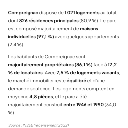
Compreignac
dispose de
1 021 logements
au total,
dont
826 résidences principales
(80,9 %). Le parc
est composé majoritairement de
maisons
individuelles (97,1 %)
avec quelques appartements
(2,4 %).
Les habitants de Compreignac sont
majoritairement propriétaires (86,1 %)
face à
12,2
% de locataires
. Avec
7,5 % de logements vacants
,
le marché immobilier reste
équilibré
et d'une
demande soutenue. Les logements comptent en
moyenne
4,8 pièces
, et le parc a été
majoritairement construit
entre 1946 et 1990
(34,0
%).
Source : INSEE (recensement 2022)