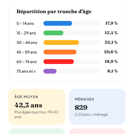
Répartition par tranche d'âge
17,9 %
0 – 14 ans
12,4 %
15 – 29 ans
22,1 %
30 – 44 ans
20,6 %
45 – 59 ans
18,9 %
60 – 74 ans
8,1 %
75 ans et +
ÂGE MOYEN
MÉNAGES
42,3 ans
829
Plus âgée que moy. FR (42
2,23 pers. / ménage
ans)