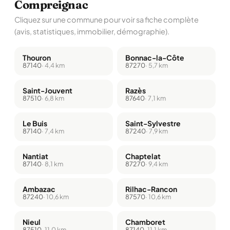
Compreignac
Cliquez sur une commune pour voir sa fiche complète
(avis, statistiques, immobilier, démographie).
Thouron
Bonnac-la-Côte
87140
· 4,4 km
87270
· 5,7 km
Saint-Jouvent
Razès
87510
· 6,8 km
87640
· 7,1 km
Le Buis
Saint-Sylvestre
87140
· 7,4 km
87240
· 7,9 km
Nantiat
Chaptelat
87140
· 8,1 km
87270
· 9,4 km
Ambazac
Rilhac-Rancon
87240
· 10,6 km
87570
· 10,6 km
Nieul
Chamboret
87510
· 11,0 km
87140
· 11,1 km