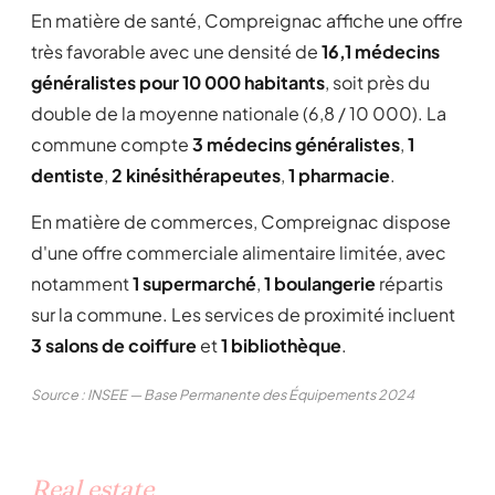
En matière de santé, Compreignac affiche une offre
très favorable avec une densité de
16,1 médecins
généralistes pour 10 000 habitants
, soit près du
double de la moyenne nationale (6,8 / 10 000). La
commune compte
3 médecins généralistes
,
1
dentiste
,
2 kinésithérapeutes
,
1 pharmacie
.
En matière de commerces, Compreignac dispose
d'une offre commerciale alimentaire limitée, avec
notamment
1 supermarché
,
1 boulangerie
répartis
sur la commune. Les services de proximité incluent
3 salons de coiffure
et
1 bibliothèque
.
Source : INSEE — Base Permanente des Équipements 2024
Real estate