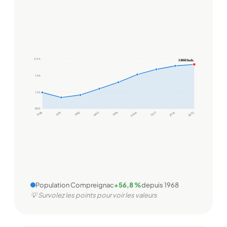
2,0 k
1 866 hab.
1,6 k
1,2 k
800
1968
1975
1982
1990
1999
2006
2011
2016
2022
Population Compreignac
+56,8 %
depuis 1968
💡 Survolez les points pour voir les valeurs