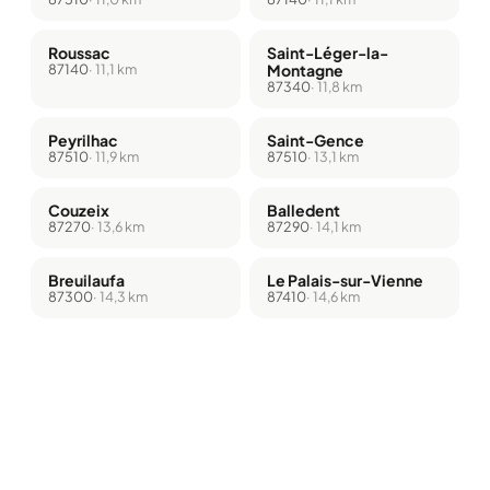
Roussac
Saint-Léger-la-
87140
· 11,1 km
Montagne
87340
· 11,8 km
Peyrilhac
Saint-Gence
87510
· 11,9 km
87510
· 13,1 km
Couzeix
Balledent
87270
· 13,6 km
87290
· 14,1 km
Breuilaufa
Le Palais-sur-Vienne
87300
· 14,3 km
87410
· 14,6 km