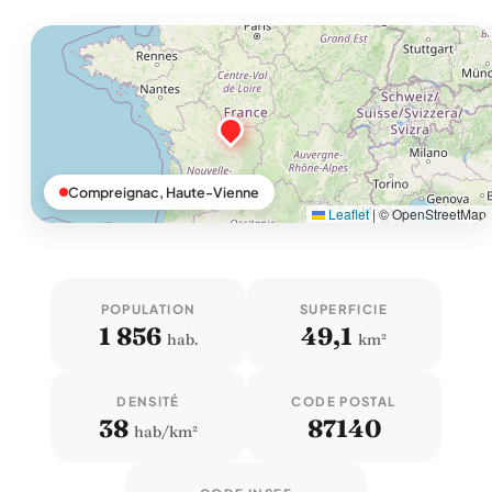
Compreignac, Haute-Vienne
Leaflet
|
© OpenStreetMap
POPULATION
SUPERFICIE
1 856
49,1
hab.
km²
DENSITÉ
CODE POSTAL
38
87140
hab/km²