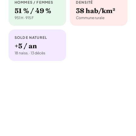
HOMMES / FEMMES
DENSITÉ
51 % / 49 %
38 hab/km²
951 H · 915 F
Commune rurale
SOLDE NATUREL
+5 / an
18 naiss. · 13 décès