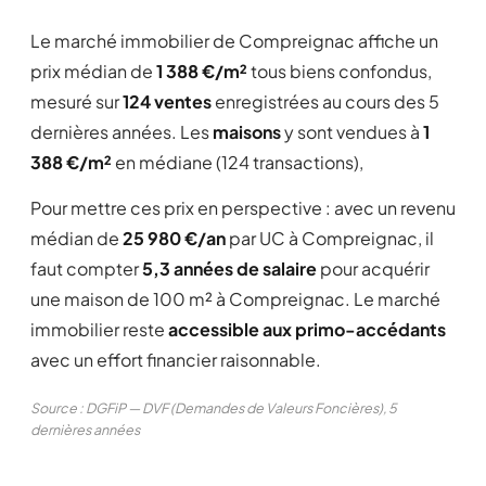
Le marché immobilier de Compreignac affiche un
prix médian de
1 388 €/m²
tous biens confondus,
mesuré sur
124 ventes
enregistrées au cours des 5
dernières années. Les
maisons
y sont vendues à
1
388 €/m²
en médiane (124 transactions),
Pour mettre ces prix en perspective : avec un revenu
médian de
25 980 €/an
par UC à Compreignac, il
faut compter
5,3 années de salaire
pour acquérir
une maison de 100 m² à Compreignac. Le marché
immobilier reste
accessible aux primo-accédants
avec un effort financier raisonnable.
Source : DGFiP — DVF (Demandes de Valeurs Foncières), 5
dernières années