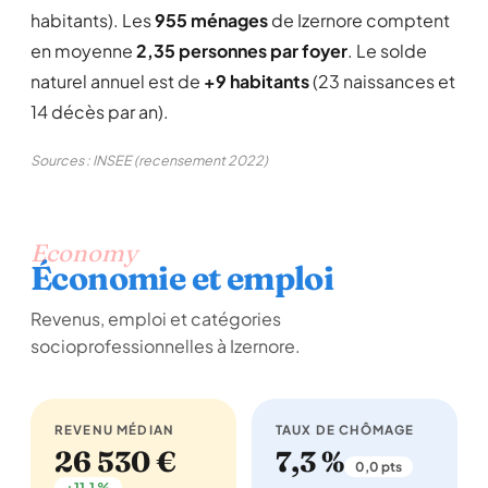
habitants). Les
955 ménages
de Izernore comptent
en moyenne
2,35 personnes par foyer
. Le solde
naturel annuel est de
+9 habitants
(23 naissances et
14 décès par an).
Sources : INSEE (recensement 2022)
Economy
Économie et emploi
Revenus, emploi et catégories
socioprofessionnelles à Izernore.
REVENU MÉDIAN
TAUX DE CHÔMAGE
26 530 €
7,3 %
0,0 pts
+11,1 %