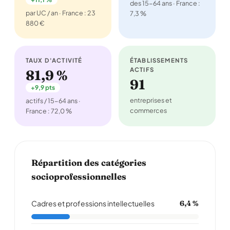
des 15-64 ans · France :
par UC / an · France : 23
7,3 %
880 €
TAUX D'ACTIVITÉ
ÉTABLISSEMENTS
ACTIFS
81,9 %
91
+9,9 pts
entreprises et
actifs / 15-64 ans ·
commerces
France : 72,0 %
Répartition des catégories
socioprofessionnelles
Cadres et professions intellectuelles
6,4 %