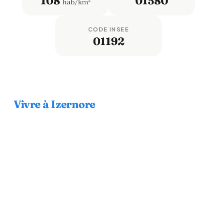
108
01580
hab/km²
CODE INSEE
01192
Vivre à Izernore