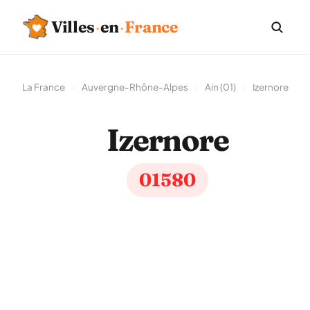
Villes
·
en
·
France
La France
›
Auvergne-Rhône-Alpes
›
Ain (01)
›
Izernore
Izernore
01580