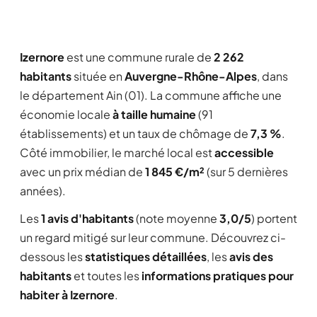
Izernore
est une commune rurale de
2 262
habitants
située en
Auvergne-Rhône-Alpes
, dans
le département Ain (01). La commune affiche une
économie locale
à taille humaine
(91
établissements) et un taux de chômage de
7,3 %
.
Côté immobilier, le marché local est
accessible
avec un prix médian de
1 845 €/m²
(sur 5 dernières
années).
Les
1 avis d'habitants
(note moyenne
3,0/5
) portent
un regard mitigé sur leur commune. Découvrez ci-
dessous les
statistiques détaillées
, les
avis des
habitants
et toutes les
informations pratiques pour
habiter à Izernore
.