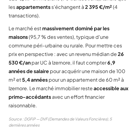
les
appartements
s'échangent à
2 395 €/m²
(4
transactions).
Le marché est
massivement dominé par les
maisons
(95,7 % des ventes), typique d'une
commune péri-urbaine ou rurale. Pour mettre ces
prix en perspective : avec un revenu médian de
26
530 €/an
par UC à Izernore, il faut compter
6,9
années de salaire
pour acquérir une maison de 100
m² et
5,4 années
pour un appartement de 60 m² à
Izernore. Le marché immobilier reste
accessible aux
primo-accédants
avec un effort financier
raisonnable.
Source : DGFiP — DVF (Demandes de Valeurs Foncières), 5
dernières années