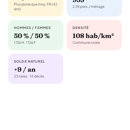
Plus jeune que moy. FR (42
2,35 pers. / ménage
ans)
HOMMES / FEMMES
DENSITÉ
50 % / 50 %
108 hab/km²
1 136 H · 1 126 F
Commune rurale
SOLDE NATUREL
+9 / an
23 naiss. · 14 décès