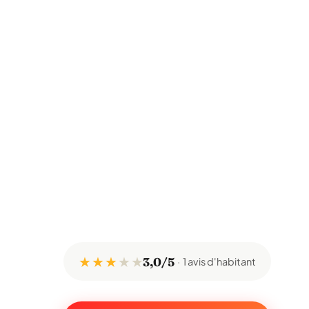
★ ★ ★
★
★
3,0/5
1 avis d'habitant