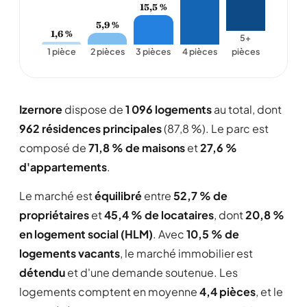
15,5 %
5,9 %
1,6 %
5+
1 pièce
2 pièces
3 pièces
4 pièces
pièces
Izernore
dispose de
1 096 logements
au total, dont
962 résidences principales
(87,8 %). Le parc est
composé de
71,8 % de maisons
et
27,6 %
d'appartements
.
Le marché est
équilibré
entre
52,7 % de
propriétaires
et
45,4 % de locataires
, dont
20,8 %
en logement social (HLM)
. Avec
10,5 % de
logements vacants
, le marché immobilier est
détendu
et d'une demande soutenue. Les
logements comptent en moyenne
4,4 pièces
, et le