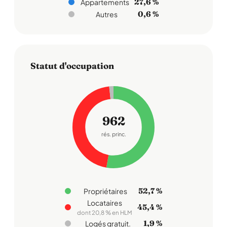
27,6 %
Appartements
0,6 %
Autres
Statut d'occupation
962
rés. princ.
52,7 %
Propriétaires
Locataires
45,4 %
dont 20,8 % en HLM
1,9 %
Logés gratuit.