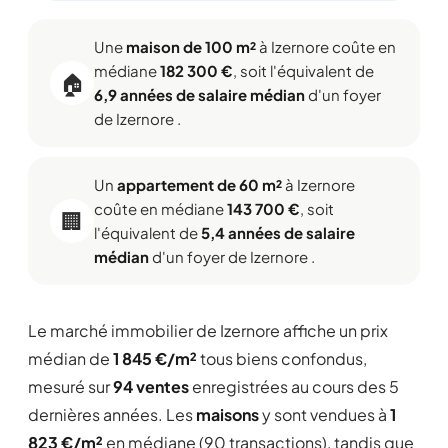
Une
maison de 100 m²
à Izernore coûte en
médiane
182 300 €
, soit l'équivalent de
🏠
6,9 années de salaire médian
d'un foyer
de Izernore .
Un
appartement de 60 m²
à Izernore
coûte en médiane
143 700 €
, soit
🏢
l'équivalent de
5,4 années de salaire
médian
d'un foyer de Izernore .
Le marché immobilier de Izernore affiche un prix
médian de
1 845 €/m²
tous biens confondus,
mesuré sur
94 ventes
enregistrées au cours des 5
dernières années. Les
maisons
y sont vendues à
1
823 €/m²
en médiane (90 transactions), tandis que