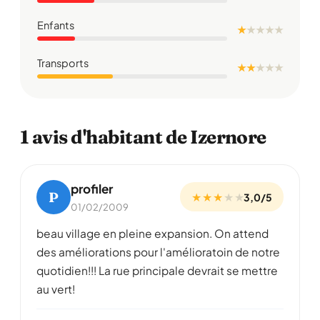
Enfants
★
★
★
★
★
Transports
★ ★
★
★
★
1 avis d'habitant de Izernore
profiler
P
★ ★ ★
★
★
3,0/5
01/02/2009
beau village en pleine expansion. On attend
des améliorations pour l'amélioratoin de notre
quotidien!!! La rue principale devrait se mettre
au vert!