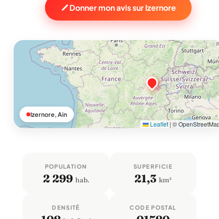
Donner mon avis sur Izernore
Izernore, Ain
Leaflet
|
© OpenStreetMa
POPULATION
SUPERFICIE
2 299
21,3
hab.
km²
DENSITÉ
CODE POSTAL