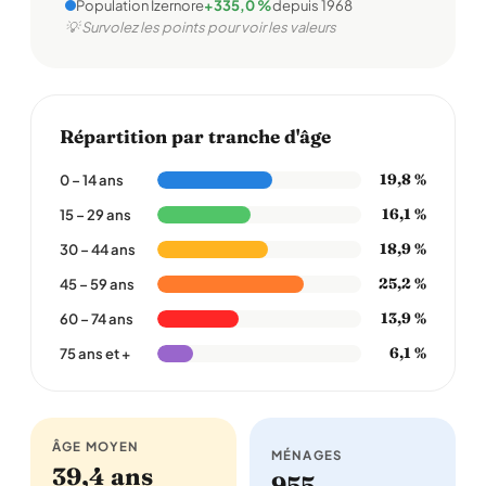
Population Izernore
+335,0 %
depuis 1968
💡 Survolez les points pour voir les valeurs
Répartition par tranche d'âge
19,8 %
0 – 14 ans
16,1 %
15 – 29 ans
18,9 %
30 – 44 ans
25,2 %
45 – 59 ans
13,9 %
60 – 74 ans
6,1 %
75 ans et +
ÂGE MOYEN
MÉNAGES
39,4 ans
955