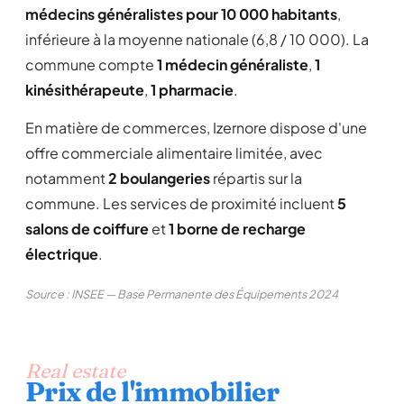
médecins généralistes pour 10 000 habitants
,
inférieure à la moyenne nationale (6,8 / 10 000). La
commune compte
1 médecin généraliste
,
1
kinésithérapeute
,
1 pharmacie
.
En matière de commerces, Izernore dispose d'une
offre commerciale alimentaire limitée, avec
notamment
2 boulangeries
répartis sur la
commune. Les services de proximité incluent
5
salons de coiffure
et
1 borne de recharge
électrique
.
Source : INSEE — Base Permanente des Équipements 2024
Real estate
Prix de l'immobilier