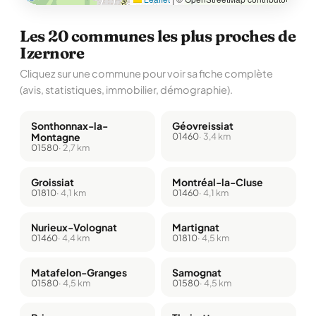
Les 20 communes les plus proches de
Izernore
Cliquez sur une commune pour voir sa fiche complète
(avis, statistiques, immobilier, démographie).
Sonthonnax-la-
Géovreissiat
Montagne
01460
· 3,4 km
01580
· 2,7 km
Groissiat
Montréal-la-Cluse
01810
· 4,1 km
01460
· 4,1 km
Nurieux-Volognat
Martignat
01460
· 4,4 km
01810
· 4,5 km
Matafelon-Granges
Samognat
01580
· 4,5 km
01580
· 4,5 km