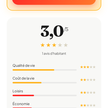
3,0
/5
★ ★ ★
★
★
1 avis d'habitant
Qualité de vie
★ ★ ★
★
★
Coût de la vie
★ ★
★
★
★
Loisirs
★ ★
★
★
★
Économie
★ ★
★
★
★