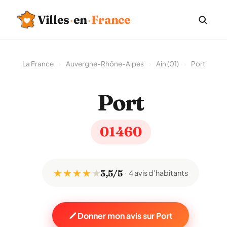
Villes
·
en
·
France
La France
›
Auvergne-Rhône-Alpes
›
Ain (01)
›
Port
Port
01460
★ ★ ★ ★
★
3,5/5
4 avis d'habitants
Donner mon avis sur Port