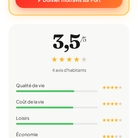
3,5
/5
★ ★ ★ ★
★
4 avis d'habitants
Qualité de vie
★ ★ ★ ★
★
Coût de la vie
★ ★ ★ ★
★
Loisirs
★ ★ ★ ★
★
Économie
★ ★ ★
★
★