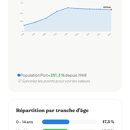
1,1 k
843 hab.
700
400
0
1968
1975
1982
1990
1999
2006
2011
2016
2022
Population Port
+251,3 %
depuis 1968
💡 Survolez les points pour voir les valeurs
Répartition par tranche d'âge
17,5 %
0 – 14 ans