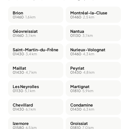
Brion
Montréal-la-Cluse
01460
· 1,6 km
01460
· 2,5 km
Géovreissiat
Nantua
01460
· 3,1 km
01130
· 3,1 km
Saint-Martin-du-Frêne
Nurieux-Volognat
01430
· 3,4 km
01460
· 4,3 km
Maillat
Peyriat
01430
· 4,7 km
01430
· 4,8 km
Les Neyrolles
Martignat
01130
· 5,1 km
01810
· 5,9 km
Chevillard
Condamine
01430
· 6,1 km
01430
· 6,3 km
Izernore
Groissiat
01580
· 6,5 km
01810
· 7,0 km