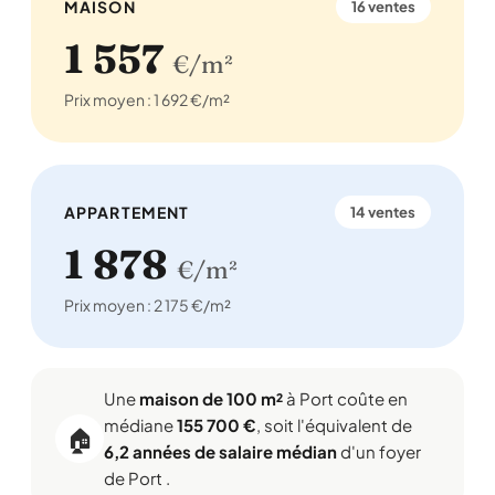
MAISON
16 ventes
1 557
€/m²
Prix moyen : 1 692 €/m²
APPARTEMENT
14 ventes
1 878
€/m²
Prix moyen : 2 175 €/m²
Une
maison de 100 m²
à Port coûte en
médiane
155 700 €
, soit l'équivalent de
🏠
6,2 années de salaire médian
d'un foyer
de Port .