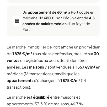
Un
appartement de 60 m²
à Port coûte en
médiane
112 680 €
, soit l'équivalent de
4,5
🏢
années de salaire médian
d'un foyer de
Port .
Le marché immobilier de Port affiche un prix médian
de
1 875 €/m²
tous biens confondus, mesuré sur
30
ventes
enregistrées au cours des 5 dernières
années. Les
maisons
y sont vendues à
1 557 €/m²
en
médiane (16 transactions), tandis que les
appartements
s'échangent à
1 878 €/m²
(14
transactions).
Le marché est
équilibré
entre maisons et
appartements (53,3 % de maisons, 46,7 %