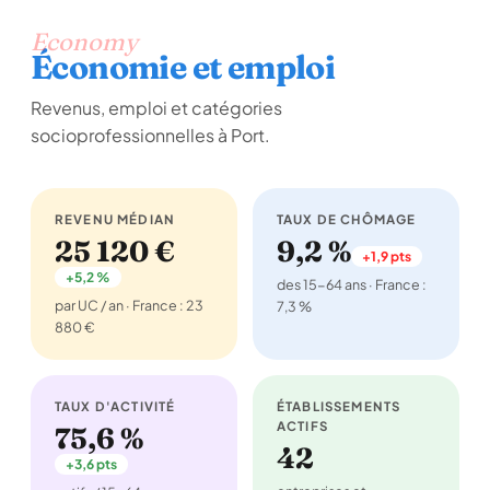
Economy
Économie et emploi
Revenus, emploi et catégories
socioprofessionnelles à Port.
REVENU MÉDIAN
TAUX DE CHÔMAGE
25 120 €
9,2 %
+1,9 pts
+5,2 %
des 15-64 ans · France :
par UC / an · France : 23
7,3 %
880 €
TAUX D'ACTIVITÉ
ÉTABLISSEMENTS
ACTIFS
75,6 %
42
+3,6 pts