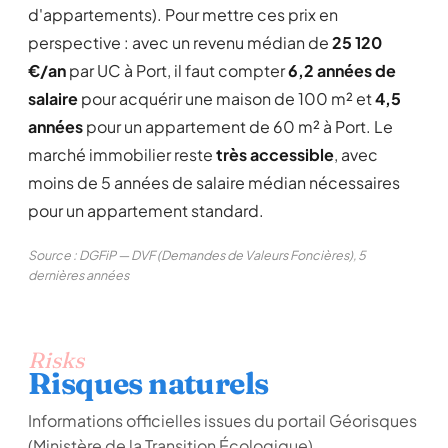
d'appartements). Pour mettre ces prix en
perspective : avec un revenu médian de
25 120
€/an
par UC à Port, il faut compter
6,2 années de
salaire
pour acquérir une maison de 100 m² et
4,5
années
pour un appartement de 60 m² à Port. Le
marché immobilier reste
très accessible
, avec
moins de 5 années de salaire médian nécessaires
pour un appartement standard.
Source : DGFiP — DVF (Demandes de Valeurs Foncières), 5
dernières années
Risks
Risques naturels
Informations officielles issues du portail Géorisques
(Ministère de la Transition Écologique).