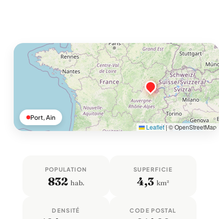
Port, Ain
Leaflet
|
© OpenStreetMap
POPULATION
SUPERFICIE
832
4,3
hab.
km²
DENSITÉ
CODE POSTAL