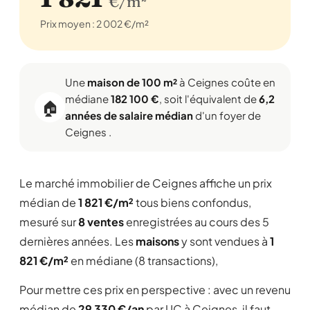
€/m²
Prix moyen : 2 002 €/m²
Une
maison de 100 m²
à Ceignes coûte en
médiane
182 100 €
, soit l'équivalent de
6,2
🏠
années de salaire médian
d'un foyer de
Ceignes .
Le marché immobilier de Ceignes affiche un prix
médian de
1 821 €/m²
tous biens confondus,
mesuré sur
8 ventes
enregistrées au cours des 5
dernières années. Les
maisons
y sont vendues à
1
821 €/m²
en médiane (8 transactions),
Pour mettre ces prix en perspective : avec un revenu
médian de
29 330 €/an
par UC à Ceignes, il faut