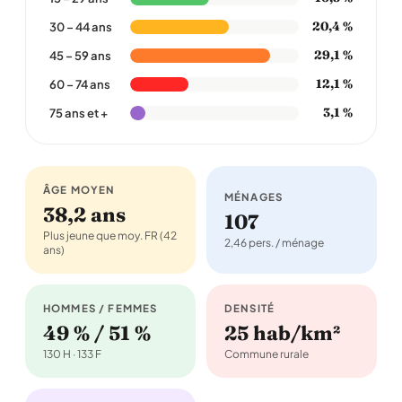
20,4 %
30 – 44 ans
29,1 %
45 – 59 ans
12,1 %
60 – 74 ans
3,1 %
75 ans et +
ÂGE MOYEN
MÉNAGES
38,2 ans
107
Plus jeune que moy. FR (42
2,46 pers. / ménage
ans)
HOMMES / FEMMES
DENSITÉ
49 % / 51 %
25 hab/km²
130 H · 133 F
Commune rurale