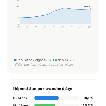
400
263 hab.
300
100
0
1968
1975
1982
1990
1999
2006
2011
2016
2022
Population Ceignes
+112,1 %
depuis 1968
💡 Survolez les points pour voir les valeurs
Répartition par tranche d'âge
19,1 %
0 – 14 ans
16,3 %
15 – 29 ans