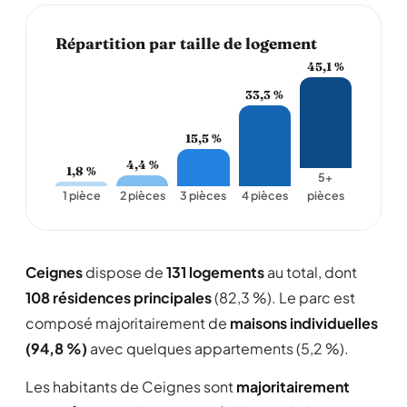
Répartition par taille de logement
45,1 %
33,3 %
15,5 %
4,4 %
1,8 %
5+
1 pièce
2 pièces
3 pièces
4 pièces
pièces
Ceignes
dispose de
131 logements
au total, dont
108 résidences principales
(82,3 %). Le parc est
composé majoritairement de
maisons individuelles
(94,8 %)
avec quelques appartements (5,2 %).
Les habitants de Ceignes sont
majoritairement