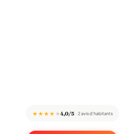
★ ★ ★ ★
★
4,0/5
2 avis d'habitants