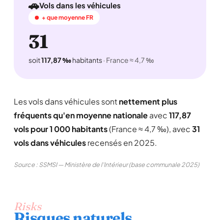
🚗
Vols dans les véhicules
+ que moyenne FR
31
soit
117,87 ‰
habitants
· France ≈ 4,7 ‰
Les vols dans véhicules sont
nettement plus
fréquents qu'en moyenne nationale
avec
117,87
vols pour 1 000 habitants
(France ≈ 4,7 ‰), avec
31
vols dans véhicules
recensés en 2025.
Source : SSMSI — Ministère de l'Intérieur (base communale 2025)
Risks
Risques naturels