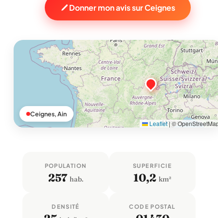
Donner mon avis sur Ceignes
Ceignes, Ain
Leaflet
|
© OpenStreetMa
POPULATION
SUPERFICIE
257
10,2
hab.
km²
DENSITÉ
CODE POSTAL