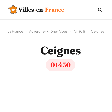
Villes
·
en
·
France
La France
›
Auvergne-Rhône-Alpes
›
Ain (01)
›
Ceignes
Ceignes
01430