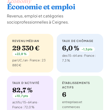
Economy
Économie et emploi
Revenus, emploi et catégories
socioprofessionnelles à Ceignes.
REVENU MÉDIAN
TAUX DE CHÔMAGE
29 330 €
6,0 %
-1,3 pts
+22,8 %
des 15-64 ans · France :
par UC / an · France : 23
7,3 %
880 €
TAUX D'ACTIVITÉ
ÉTABLISSEMENTS
ACTIFS
82,7 %
6
+10,7 pts
entreprises et
actifs / 15-64 ans ·
commerces
France : 72,0 %