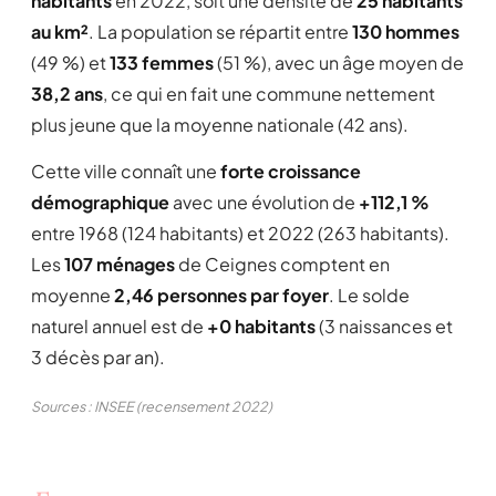
habitants
en 2022, soit une densité de
25 habitants
au km²
. La population se répartit entre
130 hommes
(49 %) et
133 femmes
(51 %), avec un âge moyen de
38,2 ans
, ce qui en fait une commune nettement
plus jeune que la moyenne nationale (42 ans).
Cette ville connaît une
forte croissance
démographique
avec une évolution de
+112,1 %
entre 1968 (124 habitants) et 2022 (263 habitants).
Les
107 ménages
de Ceignes comptent en
moyenne
2,46 personnes par foyer
. Le solde
naturel annuel est de
+0 habitants
(3 naissances et
3 décès par an).
Sources : INSEE (recensement 2022)