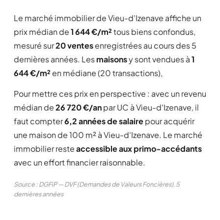
Le marché immobilier de Vieu-d'Izenave affiche un
prix médian de
1 644 €/m²
tous biens confondus,
mesuré sur
20 ventes
enregistrées au cours des 5
dernières années. Les
maisons
y sont vendues à
1
644 €/m²
en médiane (20 transactions),
Pour mettre ces prix en perspective : avec un revenu
médian de
26 720 €/an
par UC à Vieu-d'Izenave, il
faut compter
6,2 années de salaire
pour acquérir
une maison de 100 m² à Vieu-d'Izenave. Le marché
immobilier reste
accessible aux primo-accédants
avec un effort financier raisonnable.
Source : DGFiP — DVF (Demandes de Valeurs Foncières), 5
dernières années