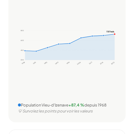
800
727 hab.
600
400
200
1968
1975
1982
1990
1999
2006
2011
2016
2022
Population Vieu-d'Izenave
+87,4 %
depuis 1968
💡 Survolez les points pour voir les valeurs