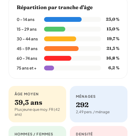
Répartition par tranche d'âge
23,0 %
0 – 14 ans
13,0 %
15 – 29 ans
19,7 %
30 – 44 ans
21,3 %
45 – 59 ans
16,8 %
60 – 74 ans
6,2 %
75 ans et +
ÂGE MOYEN
MÉNAGES
39,3 ans
292
Plus jeune que moy. FR (42
2,49 pers. / ménage
ans)
HOMMES / FEMMES
DENSITÉ