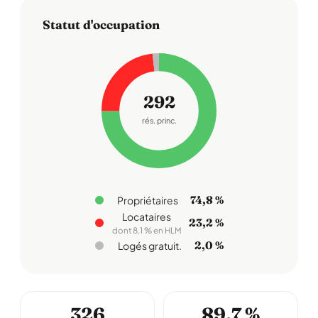
Statut d'occupation
292
rés. princ.
74,8 %
Propriétaires
Locataires
23,2 %
dont 8,1 % en HLM
2,0 %
Logés gratuit.
326
89,7 %