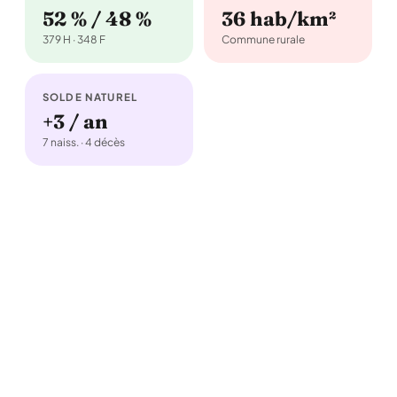
52 % / 48 %
36 hab/km²
379 H · 348 F
Commune rurale
SOLDE NATUREL
+3 / an
7 naiss. · 4 décès