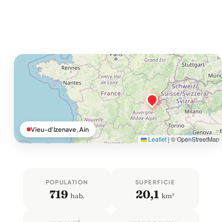
Vieu-d'Izenave, Ain
Leaflet
|
© OpenStreetMap
POPULATION
SUPERFICIE
719
20,1
hab.
km²