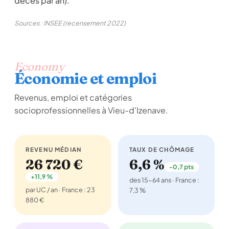
décès par an).
Sources : INSEE (recensement 2022)
Economy
Économie et emploi
Revenus, emploi et catégories
socioprofessionnelles à Vieu-d'Izenave.
REVENU MÉDIAN
TAUX DE CHÔMAGE
26 720 €
6,6 %
-0,7 pts
+11,9 %
des 15-64 ans · France :
par UC / an · France : 23
7,3 %
880 €