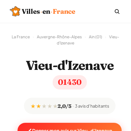
Villes
·
en
·
France
La France
›
Auvergne-Rhône-Alpes
›
Ain (01)
›
Vieu-
d'Izenave
Vieu-d'Izenave
01430
★ ★
★
★
★
2,0/5
3 avis d'habitants
Donner mon avis sur Vieu-d'Izenave