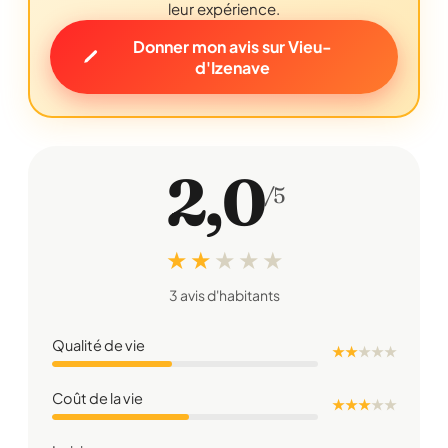
leur expérience.
Donner mon avis sur Vieu-
d'Izenave
2,0
/5
★ ★
★
★
★
3 avis d'habitants
Qualité de vie
★ ★
★
★
★
Coût de la vie
★ ★ ★
★
★