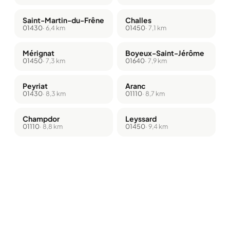
Saint-Martin-du-Frêne
Challes
01430
· 6,4 km
01450
· 7,1 km
Mérignat
Boyeux-Saint-Jérôme
01450
· 7,3 km
01640
· 7,9 km
Peyriat
Aranc
01430
· 8,3 km
01110
· 8,7 km
Champdor
Leyssard
01110
· 8,8 km
01450
· 9,4 km