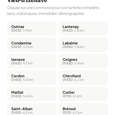
Vieu-d'Izenave
Cliquez sur une commune pour voir sa fiche complète
(avis, statistiques, immobilier, démographie).
Outriaz
Lantenay
01430
· 1,9 km
01430
· 2,8 km
Condamine
Labalme
01430
· 3,5 km
01450
· 3,8 km
Izenave
Ceignes
01430
· 4,7 km
01430
· 4,9 km
Cerdon
Chevillard
01450
· 5,0 km
01430
· 5,2 km
Maillat
Corlier
01430
· 5,4 km
01110
· 6,1 km
Saint-Alban
Brénod
01450
· 6,2 km
01110
· 6,3 km