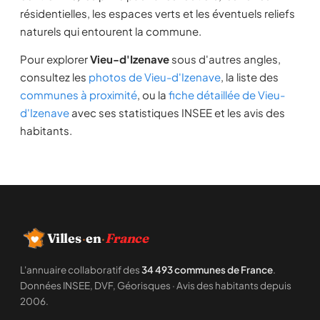
résidentielles, les espaces verts et les éventuels reliefs
naturels qui entourent la commune.
Pour explorer
Vieu-d'Izenave
sous d'autres angles,
consultez les
photos de Vieu-d'Izenave
, la liste des
communes à proximité
, ou la
fiche détaillée de Vieu-
d'Izenave
avec ses statistiques INSEE et les avis des
habitants.
Villes
·
en
·
France
L'annuaire collaboratif des
34 493 communes de France
.
Données INSEE, DVF, Géorisques · Avis des habitants depuis
2006.