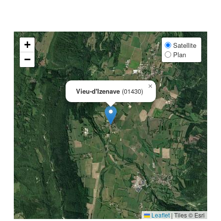
+
Satellite
Plan
−
×
Vieu-d'Izenave
(01430)
Leaflet
|
Tiles © Esri