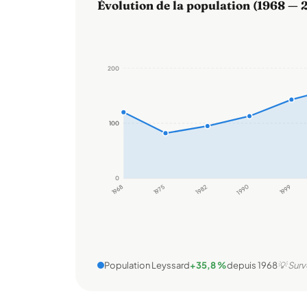
Évolution de la population (1968 — 
200
100
100
0
1968
1975
1982
1990
1999
Population Leyssard
+35,8 %
depuis 1968
💡 Surv