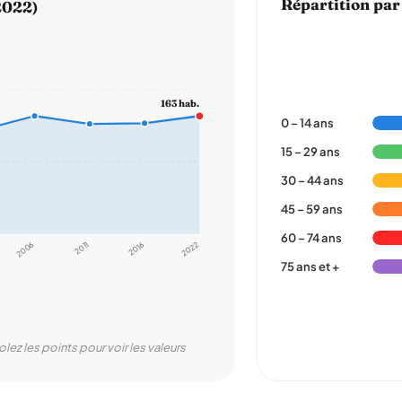
Répartition par
2022)
163 hab.
0 – 14 ans
15 – 29 ans
30 – 44 ans
45 – 59 ans
60 – 74 ans
2006
2011
2016
2022
75 ans et +
olez les points pour voir les valeurs