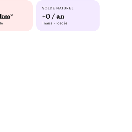
SOLDE NATUREL
/km²
+0 / an
le
1 naiss. · 1 décès
3