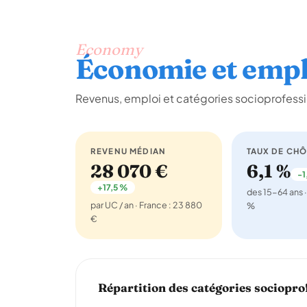
Economy
Économie et empl
Revenus, emploi et catégories socioprofessi
REVENU MÉDIAN
TAUX DE CH
28 070 €
6,1 %
-1
+17,5 %
des 15-64 ans ·
par UC / an · France : 23 880
%
€
Répartition des catégories sociopro