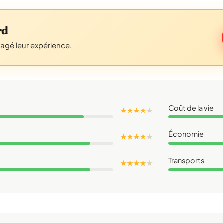
rd
tagé leur expérience.
Coût de la vie
★ ★ ★ ★
★
Économie
★ ★ ★ ★
★
Transports
★ ★ ★ ★
★