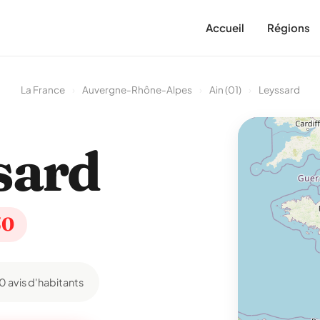
Accueil
Régions
La France
›
Auvergne-Rhône-Alpes
›
Ain (01)
›
Leyssard
sard
50
0 avis d'habitants