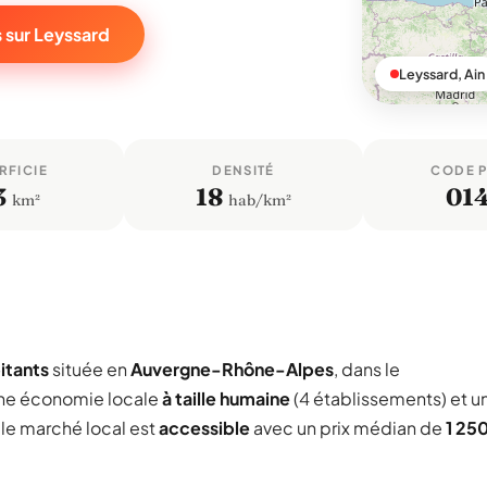
 sur Leyssard
Leyssard, Ain
RFICIE
DENSITÉ
CODE 
3
18
01
km²
hab/km²
itants
située en
Auvergne-Rhône-Alpes
, dans le
une économie locale
à taille humaine
(4 établissements) et u
 le marché local est
accessible
avec un prix médian de
1 25