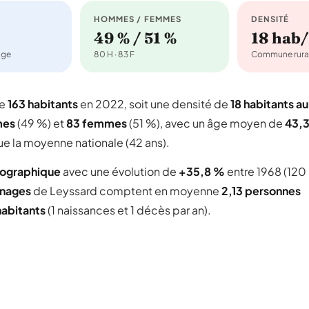
HOMMES / FEMMES
DENSITÉ
49 % / 51 %
18 hab
age
80 H · 83 F
Commune rura
te
163 habitants
en 2022, soit une densité de
18 habitants au
mes
(49 %) et
83 femmes
(51 %), avec un âge moyen de
43,
ue la moyenne nationale (42 ans).
mographique
avec une évolution de
+35,8 %
entre 1968 (120
nages
de Leyssard comptent en moyenne
2,13 personnes
habitants
(1 naissances et 1 décès par an).