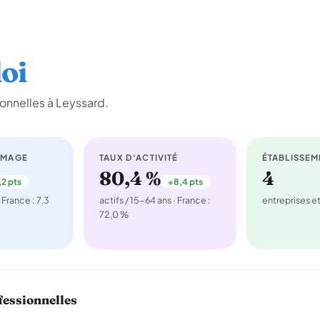
oi
onnelles à Leyssard.
ÔMAGE
TAUX D'ACTIVITÉ
ÉTABLISSEM
80,4 %
4
,2 pts
+8,4 pts
 France : 7,3
actifs / 15-64 ans · France :
entreprises 
72,0 %
fessionnelles