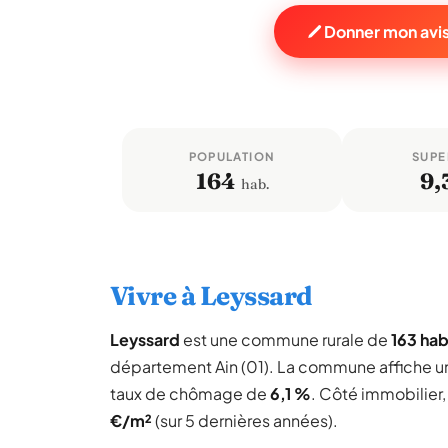
Donner mon avis
POPULATION
SUPE
164
9,
hab.
Vivre à Leyssard
Leyssard
est une commune rurale de
163 hab
département Ain (01). La commune affiche 
taux de chômage de
6,1 %
. Côté immobilier,
€/m²
(sur 5 dernières années).