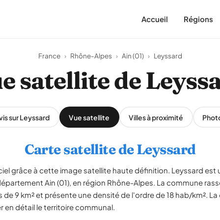
Accueil
Régions
France
›
Rhône-Alpes
›
Ain (01)
›
Leyssard
e satellite de Leyss
vis sur Leyssard
Vue satellite
Villes à proximité
Phot
Carte satellite de Leyssard
iel grâce à cette image satellite haute définition. Leyssard est 
épartement Ain (01), en région Rhône-Alpes. La commune rass
s de 9 km² et présente une densité de l'ordre de 18 hab/km². La c
en détail le territoire communal.