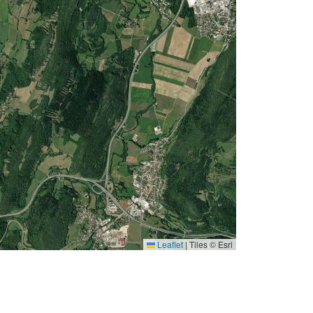
Leaflet
|
Tiles © Esri