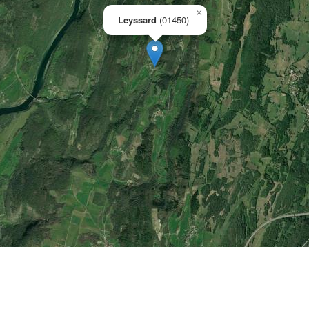
×
Leyssard
(01450)