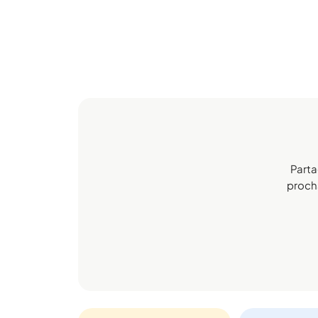
Parta
procha