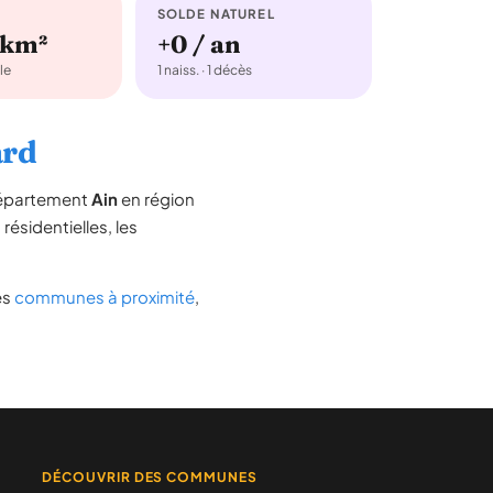
SOLDE NATUREL
/km²
+0 / an
le
1 naiss. · 1 décès
ard
 département
Ain
en région
 résidentielles, les
des
communes à proximité
,
DÉCOUVRIR DES COMMUNES