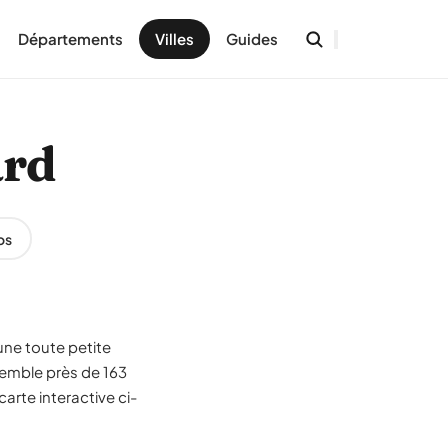
Départements
Villes
Guides
ard
os
une toute petite
emble près de 163
arte interactive ci-