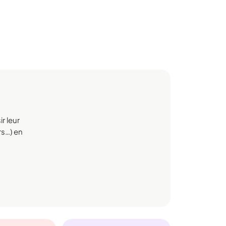
r leur
rs…) en