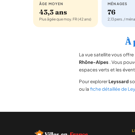
ÂGE MOYEN
MÉNAGES
43,3 ans
76
Plus âgée que moy. FR (42 ans)
2,13 pers. / mén
À 
La vue satellite vous off
Rhône-Alpes
. Vous pouvez
espaces verts et les évent
Pour explorer
Leyssard
so
ou la
fiche détaillée de Le
L
Villes
·
en
·
France