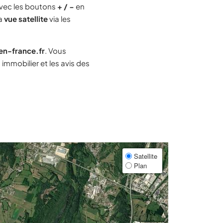
vec les boutons
+ / −
en
la
vue satellite
via les
-en-france.fr
. Vous
mmobilier et les avis des
Satellite
Plan