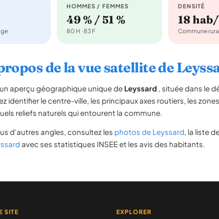
HOMMES / FEMMES
DENSITÉ
49 % / 51 %
18 hab
age
80 H · 83 F
Commune rura
propos de la vue satellite de Leyss
re un aperçu géographique unique de
Leyssard
, située dans le
 identifier le centre-ville, les principaux axes routiers, les zones
uels reliefs naturels qui entourent la commune.
us d'autres angles, consultez les
photos de Leyssard
, la liste 
yssard
avec ses statistiques INSEE et les avis des habitants.
E SITE
EXPLORER