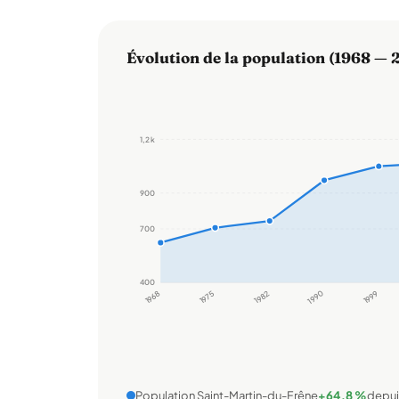
Évolution de la population (1968 — 
1,2 k
900
700
400
1968
1975
1982
1990
1999
Population Saint-Martin-du-Frêne
+64,8 %
depui