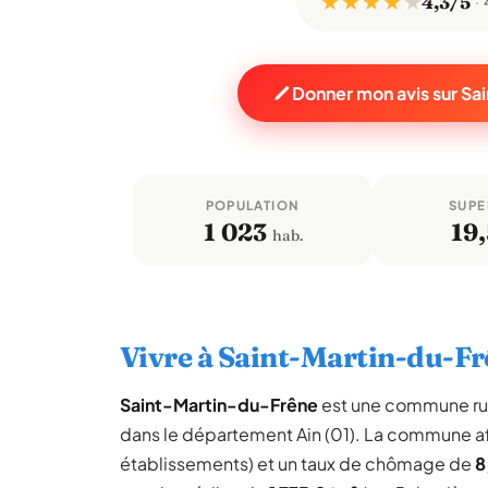
★ ★ ★ ★
★
4,3/5
Donner mon avis sur S
POPULATION
SUPE
1 023
19,
hab.
Vivre à Saint-Martin-du-F
Saint-Martin-du-Frêne
est une commune ru
dans le département Ain (01). La commune a
établissements) et un taux de chômage de
8