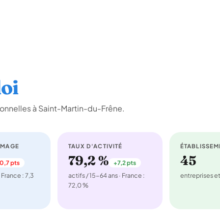
oi
onnelles à Saint-Martin-du-Frêne.
ÔMAGE
TAUX D'ACTIVITÉ
ÉTABLISSEM
79,2 %
45
0,7 pts
+7,2 pts
 France : 7,3
actifs / 15-64 ans · France :
entreprises 
72,0 %