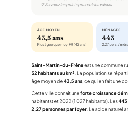
💡 Survolez les points pour voir les valeurs
ÂGE MOYEN
MÉNAGES
43,5 ans
443
Plus âgée que moy. FR (42 ans)
2,27 pers. / mé
Saint-Martin-du-Frêne
est une commune ru
52 habitants au km²
. La population se répart
âge moyen de
43,5 ans
, ce qui en fait une
Cette ville connaît une
forte croissance dé
habitants) et 2022 (1 027 habitants). Les
443
2,27 personnes par foyer
. Le solde naturel 