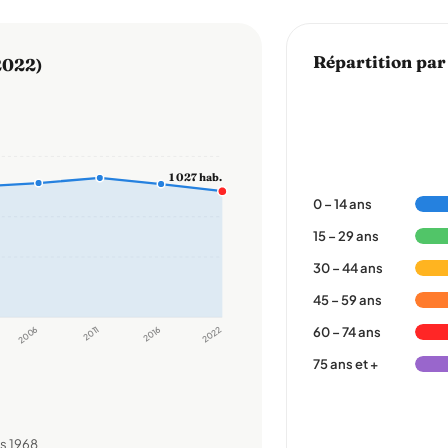
Répartition par
2022)
1 027 hab.
0 – 14 ans
15 – 29 ans
30 – 44 ans
45 – 59 ans
2006
2011
2016
2022
60 – 74 ans
75 ans et +
s 1968