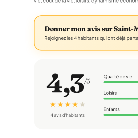
vie, coût de la vie, loisirs, dynamisme écon
Donner mon avis sur Saint-
Rejoignez les 4 habitants qui ont déjà part
4,3
Qualité de vie
/5
Loisirs
★ ★ ★ ★
★
Enfants
4 avis d'habitants