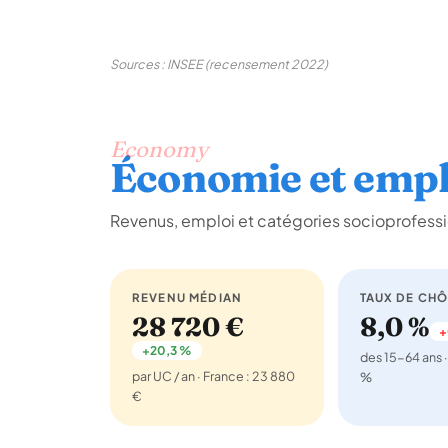
Sources : INSEE (recensement 2022)
Economy
Économie et empl
Revenus, emploi et catégories socioprofessi
REVENU MÉDIAN
TAUX DE CH
28 720 €
8,0 %
+
+20,3 %
des 15-64 ans ·
par UC / an · France : 23 880
%
€