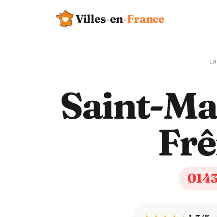
Villes
·
en
·
France
La
Saint-Ma
Frê
014