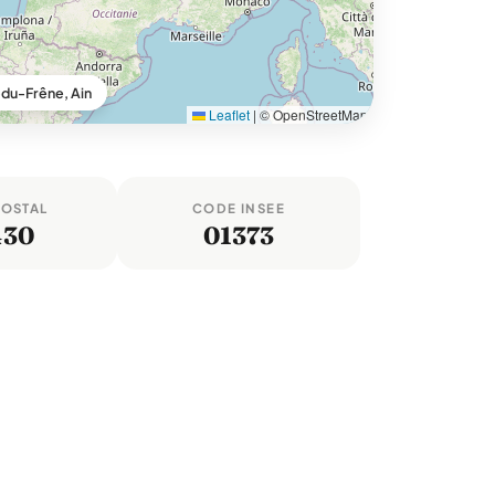
-du-Frêne, Ain
Leaflet
|
© OpenStreetMap
POSTAL
CODE INSEE
430
01373