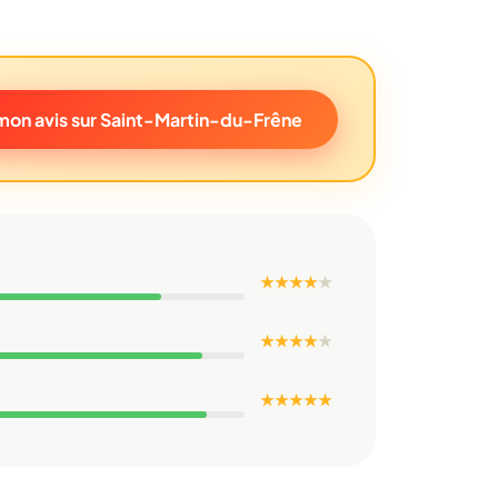
mon avis sur Saint-Martin-du-Frêne
★ ★ ★ ★
★
★ ★ ★ ★
★
★ ★ ★ ★ ★