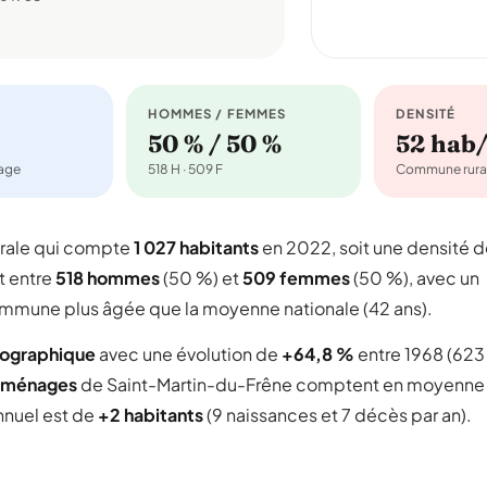
HOMMES / FEMMES
DENSITÉ
50 % / 50 %
52 hab
nage
518 H · 509 F
Commune rura
rale qui compte
1 027 habitants
en 2022, soit une densité 
it entre
518 hommes
(50 %) et
509 femmes
(50 %), avec un
 commune plus âgée que la moyenne nationale (42 ans).
mographique
avec une évolution de
+64,8 %
entre 1968 (623
 ménages
de Saint-Martin-du-Frêne comptent en moyenne
annuel est de
+2 habitants
(9 naissances et 7 décès par an).