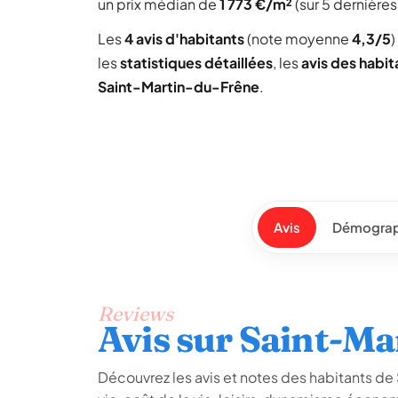
un prix médian de
1 773 €/m²
(sur 5 dernière
Les
4 avis d'habitants
(note moyenne
4,3/5
)
les
statistiques détaillées
, les
avis des habit
Saint-Martin-du-Frêne
.
Avis
Démograp
Reviews
Avis sur Saint-M
Découvrez les avis et notes des habitants de 