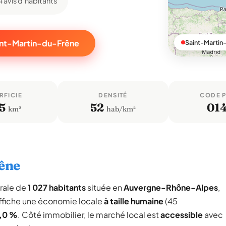
4 avis d'habitants
aint-Martin-du-Frêne
Saint-Martin
RFICIE
DENSITÉ
CODE 
5
52
01
km²
hab/km²
rêne
rale de
1 027 habitants
située en
Auvergne-Rhône-Alpes
,
ffiche une économie locale
à taille humaine
(45
,0 %
. Côté immobilier, le marché local est
accessible
avec