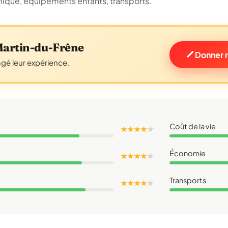
omique, équipements enfants, transports.
Martin-du-Frêne
Donner 
agé leur expérience.
Coût de la vie
★ ★ ★ ★
★
Économie
★ ★ ★ ★
★
Transports
★ ★ ★ ★
★