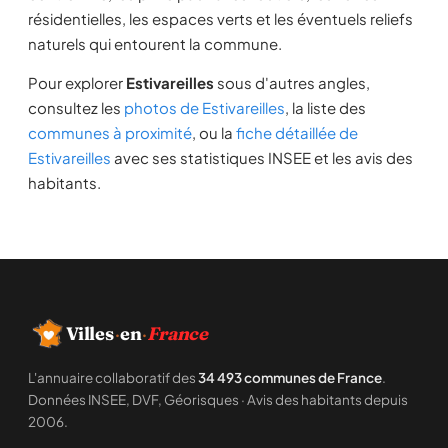
résidentielles, les espaces verts et les éventuels reliefs
naturels qui entourent la commune.
Pour explorer
Estivareilles
sous d'autres angles,
consultez les
photos de Estivareilles
, la liste des
communes à proximité
, ou la
fiche détaillée de
Estivareilles
avec ses statistiques INSEE et les avis des
habitants.
Villes
·
en
·
France
L'annuaire collaboratif des
34 493 communes de France
.
Données INSEE, DVF, Géorisques · Avis des habitants depuis
2006.