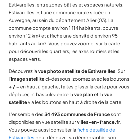
Estivareilles, entre zones bâties et espaces naturels.
Estivareilles est une commune rurale située en
Auvergne, au sein du département Allier (03). La
commune compte environ 1 114 habitants, couvre
environ 12 km² et affiche une densité d'environ 95
habitants au km². Vous pouvez zoomer sur la carte
pour découvrir les quartiers, les axes routiers et les
espaces verts.
Découvrez la
vue photo satellite de Estivareilles
. Sur
l'
image satellite
ci-dessous, zoomez avec les boutons
+ / −
en haut à gauche, faites glisser la carte pour vous
déplacer, et basculez entre la
vue plan
et la
vue
satellite
via les boutons en haut à droite de la carte.
L'ensemble des
34 493 communes de France
sont
disponibles en vue satellite sur
villes-en-france.fr
.
Vous pouvez aussi consulter la
fiche détaillée de
Estivareilles
pour découvrir sa démographie, son