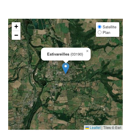
+
Satellite
Plan
−
×
Estivareilles
(03190)
Leaflet
|
Tiles © Esri