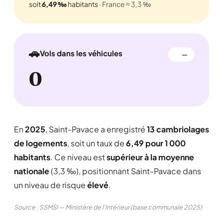
soit
6,49 ‰
habitants
· France ≈ 3,3 ‰
🚗
Vols dans les véhicules
—
0
En
2025
, Saint-Pavace a enregistré
13 cambriolages
de logements
, soit un taux de
6,49 pour 1 000
habitants
. Ce niveau est
supérieur à la moyenne
nationale
(3,3 ‰), positionnant Saint-Pavace dans
un niveau de risque
élevé
.
Source : SSMSI — Ministère de l'Intérieur (base communale 2025)