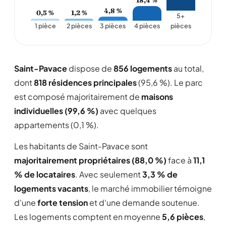
4,8 %
0,5 %
1,2 %
5+
1 pièce
2 pièces
3 pièces
4 pièces
pièces
Saint-Pavace
dispose de
856 logements
au total,
dont
818 résidences principales
(95,6 %). Le parc
est composé majoritairement de
maisons
individuelles (99,6 %)
avec quelques
appartements (0,1 %).
Les habitants de Saint-Pavace sont
majoritairement propriétaires (88,0 %)
face à
11,1
% de locataires
. Avec seulement
3,3 % de
logements vacants
, le marché immobilier témoigne
d'une
forte tension
et d'une demande soutenue.
Les logements comptent en moyenne
5,6 pièces
,