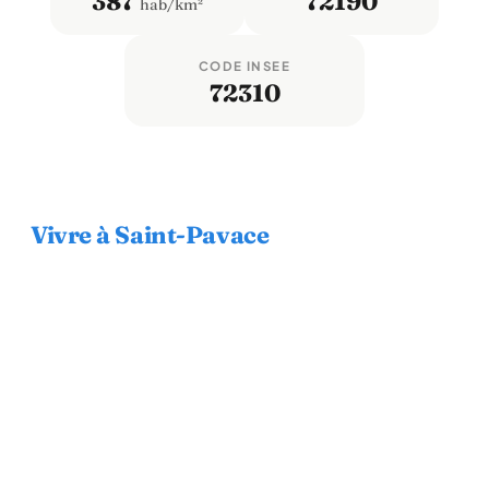
387
72190
hab/km²
CODE INSEE
72310
Vivre à Saint-Pavace