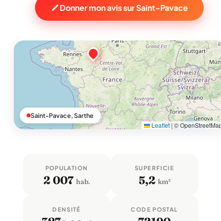
Donner mon avis sur Saint-Pavace
Saint-Pavace, Sarthe
Leaflet
|
© OpenStreetMa
POPULATION
SUPERFICIE
2 007
5,2
hab.
km²
DENSITÉ
CODE POSTAL