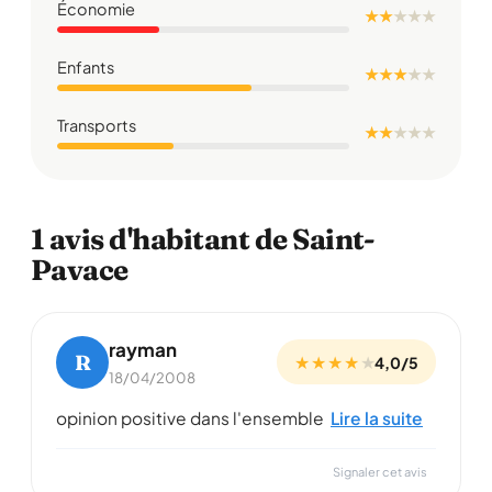
Économie
★ ★
★
★
★
Enfants
★ ★ ★
★
★
Transports
★ ★
★
★
★
1 avis d'habitant de Saint-
Pavace
rayman
R
★ ★ ★ ★
★
4,0/5
18/04/2008
opinion positive dans l'ensemble
Lire la suite
Signaler cet avis