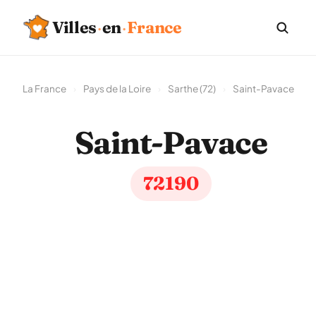
Villes
·
en
·
France
La France
›
Pays de la Loire
›
Sarthe (72)
›
Saint-Pavace
Saint-Pavace
72190