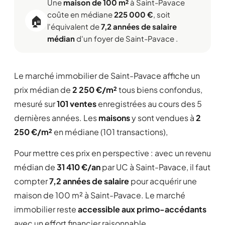
Une
maison de 100 m²
à Saint-Pavace
coûte en médiane
225 000 €
, soit
🏠
l'équivalent de
7,2 années de salaire
médian
d'un foyer de Saint-Pavace .
Le marché immobilier de Saint-Pavace affiche un
prix médian de
2 250 €/m²
tous biens confondus,
mesuré sur
101 ventes
enregistrées au cours des 5
dernières années. Les
maisons
y sont vendues à
2
250 €/m²
en médiane (101 transactions),
Pour mettre ces prix en perspective : avec un revenu
médian de
31 410 €/an
par UC à Saint-Pavace, il faut
compter
7,2 années de salaire
pour acquérir une
maison de 100 m² à Saint-Pavace. Le marché
immobilier reste
accessible aux primo-accédants
avec un effort financier raisonnable.