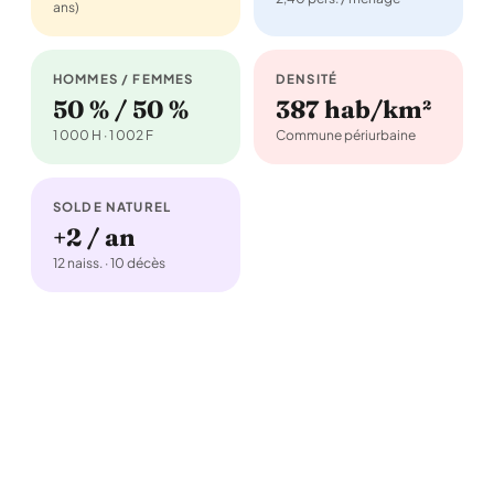
ans)
HOMMES / FEMMES
DENSITÉ
50 % / 50 %
387 hab/km²
1 000 H · 1 002 F
Commune périurbaine
SOLDE NATUREL
+2 / an
12 naiss. · 10 décès