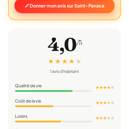
Donner mon avis sur Saint-Pavace
4,0
/5
★ ★ ★ ★
★
1 avis d'habitant
Qualité de vie
★ ★ ★ ★
★
Coût de la vie
★ ★ ★
★
★
Loisirs
★ ★ ★
★
★