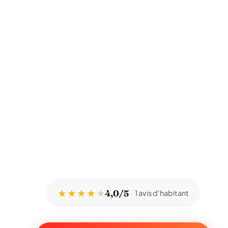
★ ★ ★ ★
★
4,0/5
1 avis d'habitant