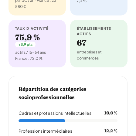
par UC / an · France : 23
7,3 %
880 €
TAUX D'ACTIVITÉ
ÉTABLISSEMENTS
ACTIFS
75,9 %
67
+3,9 pts
entreprises et
actifs / 15-64 ans ·
commerces
France : 72,0 %
Répartition des catégories
socioprofessionnelles
Cadres et professions intellectuelles
18,8 %
Professions intermédiaires
12,2 %