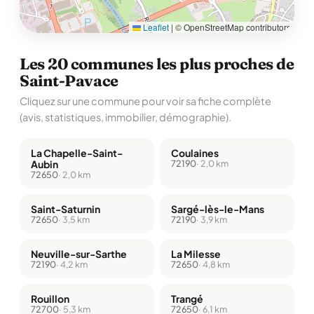
Leaflet
|
© OpenStreetMap contributors
Les 20 communes les plus proches de
Saint-Pavace
Cliquez sur une commune pour voir sa fiche complète
(avis, statistiques, immobilier, démographie).
La Chapelle-Saint-
Coulaines
Aubin
72190
· 2,0 km
72650
· 2,0 km
Saint-Saturnin
Sargé-lès-le-Mans
72650
· 3,5 km
72190
· 3,9 km
Neuville-sur-Sarthe
La Milesse
72190
· 4,2 km
72650
· 4,8 km
Rouillon
Trangé
72700
· 5,3 km
72650
· 6,1 km