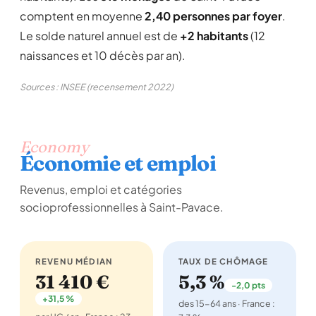
comptent en moyenne
2,40 personnes par foyer
.
Le solde naturel annuel est de
+2 habitants
(12
naissances et 10 décès par an).
Sources : INSEE (recensement 2022)
Economy
Économie et emploi
Revenus, emploi et catégories
socioprofessionnelles à Saint-Pavace.
REVENU MÉDIAN
TAUX DE CHÔMAGE
31 410 €
5,3 %
-2,0 pts
+31,5 %
des 15-64 ans · France :