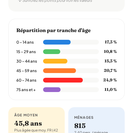
💡 Survolez les points pour voir les valeurs
Répartition par tranche d'âge
17,3 %
0 – 14 ans
10,8 %
15 – 29 ans
15,3 %
30 – 44 ans
20,7 %
45 – 59 ans
24,9 %
60 – 74 ans
11,0 %
75 ans et +
ÂGE MOYEN
MÉNAGES
45,8 ans
815
Plus âgée que moy. FR (42
2,40 pers. / ménage