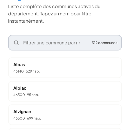
Liste complète des communes actives du
département. Tapez un nom pour filtrer
instantanément.
312 communes
Albas
46140
·
529 hab.
Albiac
46500
·
95 hab.
Alvignac
46500
·
699 hab.