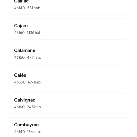
Caillac
46140
·
581 hab.
Cajarc
46160
·
1 136 hab.
Calamane
46150
·
471 hab.
Calès
46350
·
169 hab.
Calvignac
46160
·
245 hab.
Cambayrac
46140
·
136 hab.