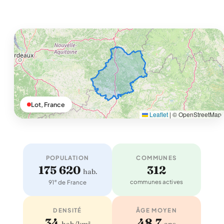
Lot, France
Leaflet
|
© OpenStreetMap
POPULATION
COMMUNES
175 620
312
hab.
e
communes actives
91
de France
DENSITÉ
ÂGE MOYEN
34
48,7
hab/km²
ans