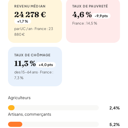
REVENU MÉDIAN
TAUX DE PAUVRETÉ
24 278 €
4,6 %
-9,9 pts
+1,7 %
France : 14,5 %
par UC / an · France : 23
880 €
TAUX DE CHÔMAGE
11,3 %
+4,0 pts
des 15-64 ans · France :
7,3 %
Agriculteurs
2,4%
Artisans, commerçants
5,2%