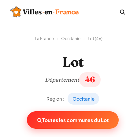
Villes
·
en
·
France
La France
›
Occitanie
›
Lot (46)
Lot
46
Département
Région :
Occitanie
Toutes les communes du Lot