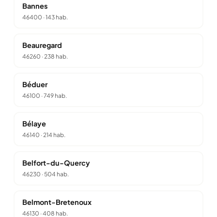
Bannes
46400
·
143 hab.
Beauregard
46260
·
238 hab.
Béduer
46100
·
749 hab.
Bélaye
46140
·
214 hab.
Belfort-du-Quercy
46230
·
504 hab.
Belmont-Bretenoux
46130
·
408 hab.