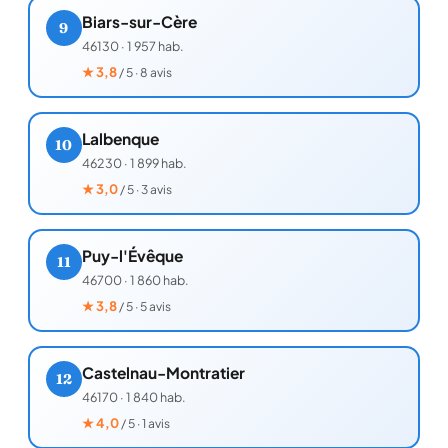
Biars-sur-Cère
9
46130
·
1 957 hab.
★
3,8
/ 5 · 8 avis
Lalbenque
10
46230
·
1 899 hab.
★
3,0
/ 5 · 3 avis
Puy-l'Évêque
11
46700
·
1 860 hab.
★
3,8
/ 5 · 5 avis
Castelnau-Montratier
12
46170
·
1 840 hab.
★
4,0
/ 5 · 1 avis