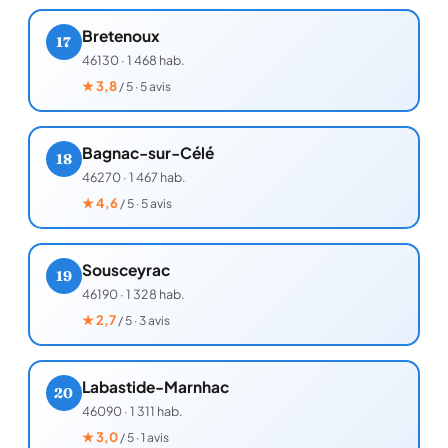
Bretenoux
17
46130
·
1 468 hab.
★
3,8
/ 5 · 5 avis
Bagnac-sur-Célé
18
46270
·
1 467 hab.
★
4,6
/ 5 · 5 avis
Sousceyrac
19
46190
·
1 328 hab.
★
2,7
/ 5 · 3 avis
Labastide-Marnhac
20
46090
·
1 311 hab.
★
3,0
/ 5 · 1 avis