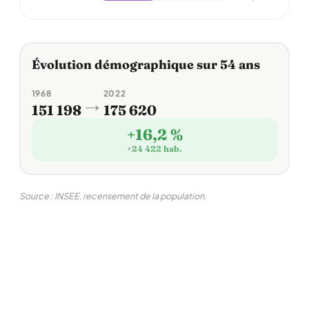
Évolution démographique sur 54 ans
1968
2022
→
151 198
175 620
+16,2 %
+24 422 hab.
Source : INSEE, recensement de la population.