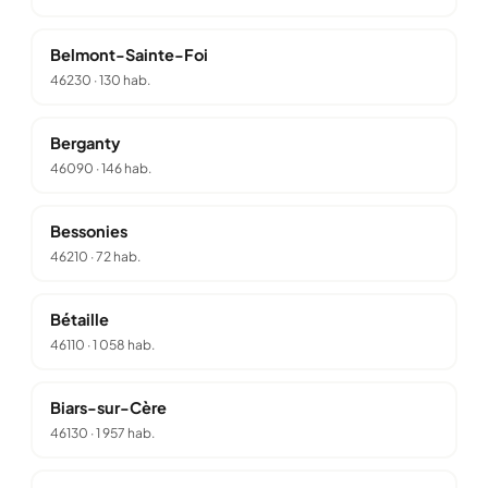
Belmont-Sainte-Foi
46230
·
130 hab.
Berganty
46090
·
146 hab.
Bessonies
46210
·
72 hab.
Bétaille
46110
·
1 058 hab.
Biars-sur-Cère
46130
·
1 957 hab.