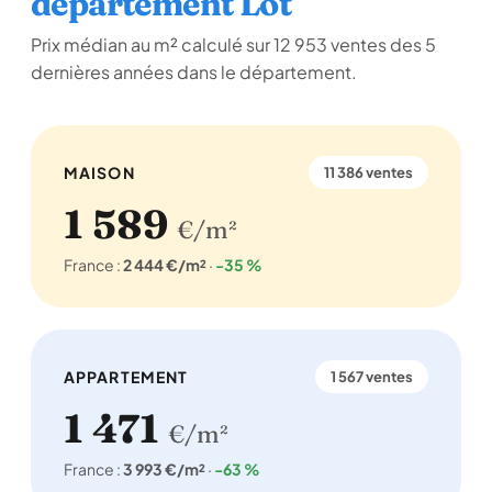
département Lot
Prix médian au m² calculé sur 12 953 ventes des 5
dernières années dans le département.
MAISON
11 386 ventes
1 589
€/m²
France :
2 444 €/m²
·
-35 %
APPARTEMENT
1 567 ventes
1 471
€/m²
France :
3 993 €/m²
·
-63 %