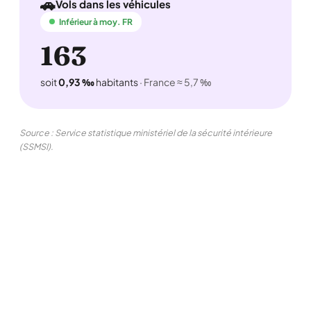
🚗
Vols dans les véhicules
Inférieur à moy. FR
163
soit
0,93 ‰
habitants
· France ≈ 5,7 ‰
Source : Service statistique ministériel de la sécurité intérieure
(SSMSI).