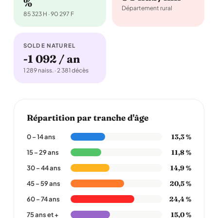
%
Département rural
85 323 H · 90 297 F
SOLDE NATUREL
-1 092 / an
1 289 naiss. · 2 381 décès
Répartition par tranche d'âge
13,3 %
0 – 14 ans
11,8 %
15 – 29 ans
14,9 %
30 – 44 ans
20,5 %
45 – 59 ans
24,4 %
60 – 74 ans
15,0 %
75 ans et +