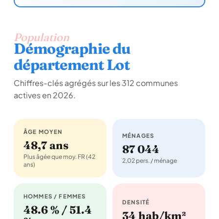
Population
Démographie du
département Lot
Chiffres-clés agrégés sur les 312 communes
actives en 2026.
ÂGE MOYEN
MÉNAGES
48,7 ans
87 044
Plus âgée que moy. FR (42
2,02 pers. / ménage
ans)
HOMMES / FEMMES
DENSITÉ
48.6 % / 51.4
34 hab/km²