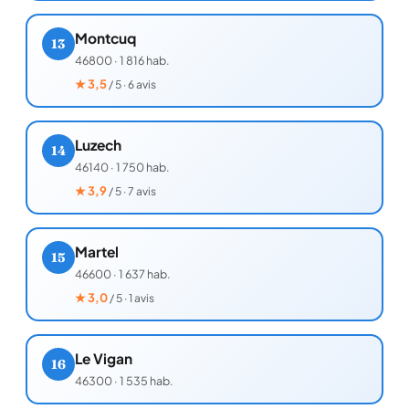
Montcuq
13
46800
·
1 816 hab.
★
3,5
/ 5 · 6 avis
Luzech
14
46140
·
1 750 hab.
★
3,9
/ 5 · 7 avis
Martel
15
46600
·
1 637 hab.
★
3,0
/ 5 · 1 avis
Le Vigan
16
46300
·
1 535 hab.