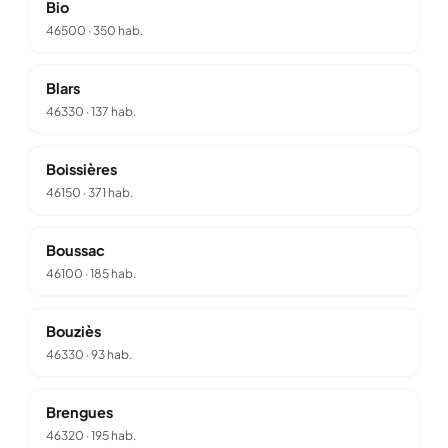
Bio
46500
·
350 hab.
Blars
46330
·
137 hab.
Boissières
46150
·
371 hab.
Boussac
46100
·
185 hab.
Bouziès
46330
·
93 hab.
Brengues
46320
·
195 hab.