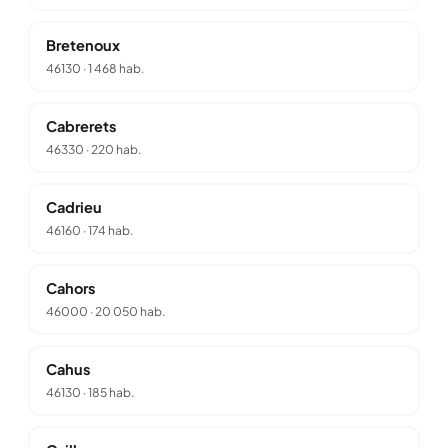
Bretenoux
46130
·
1 468 hab.
Cabrerets
46330
·
220 hab.
Cadrieu
46160
·
174 hab.
Cahors
46000
·
20 050 hab.
Cahus
46130
·
185 hab.