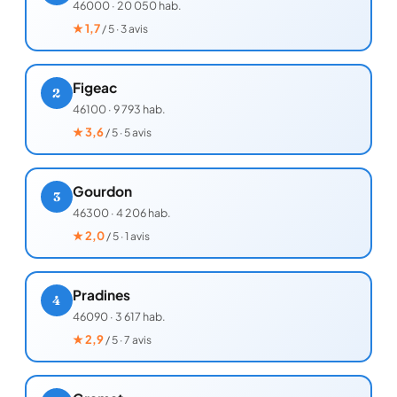
46000
·
20 050 hab.
★
1,7
/ 5 · 3 avis
Figeac
2
46100
·
9 793 hab.
★
3,6
/ 5 · 5 avis
Gourdon
3
46300
·
4 206 hab.
★
2,0
/ 5 · 1 avis
Pradines
4
46090
·
3 617 hab.
★
2,9
/ 5 · 7 avis