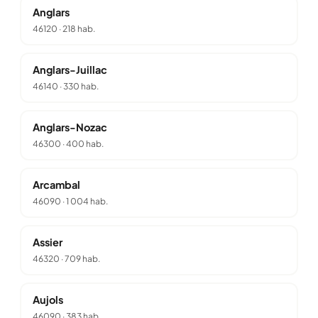
Anglars
46120
·
218 hab.
Anglars-Juillac
46140
·
330 hab.
Anglars-Nozac
46300
·
400 hab.
Arcambal
46090
·
1 004 hab.
Assier
46320
·
709 hab.
Aujols
46090
·
383 hab.