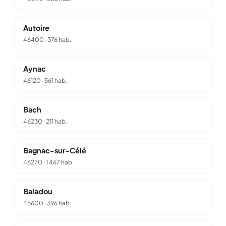
Autoire
46400
·
376 hab.
Aynac
46120
·
561 hab.
Bach
46230
·
211 hab.
Bagnac-sur-Célé
46270
·
1 467 hab.
Baladou
46600
·
396 hab.