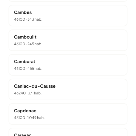
Cambes
46100
·
343 hab.
Camboulit
46100
·
245 hab.
Camburat
46100
·
455 hab.
Caniac-du-Causse
46240
·
371 hab.
Capdenac
46100
·
1 049 hab.
Carayac