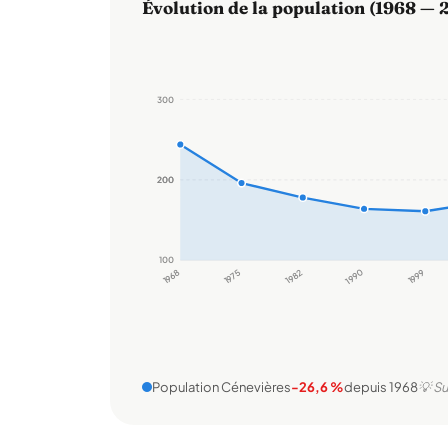
Évolution de la population (1968 — 
300
200
200
100
1968
1975
1982
1990
1999
Population Cénevières
-26,6 %
depuis 1968
💡 Su