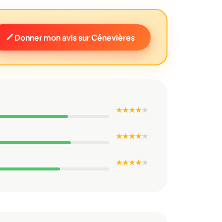
Donner mon avis sur Cénevières
★ ★ ★ ★
★
★ ★ ★ ★
★
★ ★ ★ ★
★