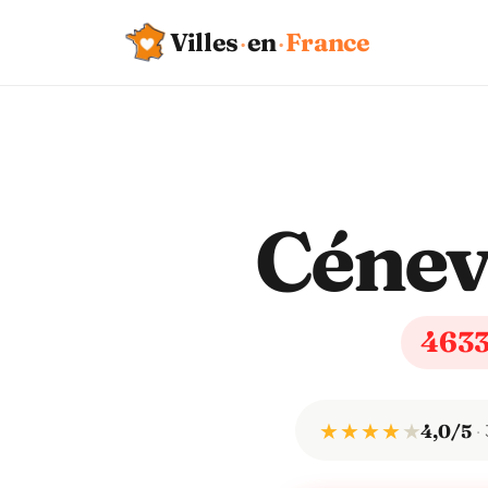
Villes
·
en
·
France
Cénev
463
★ ★ ★ ★
★
4,0/5