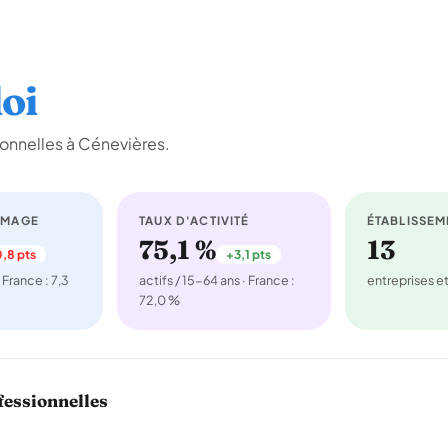
oi
onnelles à Cénevières.
ÔMAGE
TAUX D'ACTIVITÉ
ÉTABLISSEM
75,1 %
13
,8 pts
+3,1 pts
 France : 7,3
actifs / 15-64 ans · France :
entreprises 
72,0 %
fessionnelles