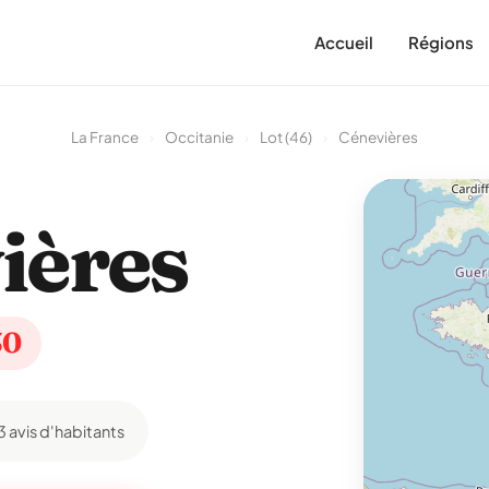
Accueil
Régions
La France
›
Occitanie
›
Lot (46)
›
Cénevières
ières
30
3 avis d'habitants