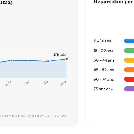
Répartition par
2022)
0 – 14 ans
15 – 29 ans
179 hab.
30 – 44 ans
45 – 59 ans
60 – 74 ans
2006
2011
2016
2022
75 ans et +
rvolez les points pour voir les valeurs