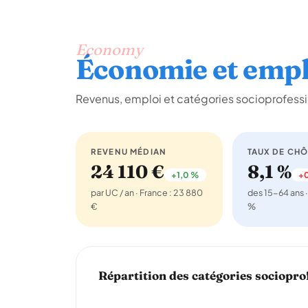
Economy
Économie et empl
Revenus, emploi et catégories socioprofessi
REVENU MÉDIAN
TAUX DE CH
24 110 €
8,1 %
+1,0 %
+0
par UC / an · France : 23 880
des 15-64 ans ·
€
%
Répartition des catégories sociopro