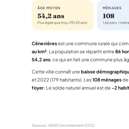
ÂGE MOYEN
MÉNAGES
54,2 ans
108
Plus âgée que moy. FR (42 ans)
1,66 pers. / mén
Cénevières
est une commune rurale qui co
au km²
. La population se répartit entre
86 h
54,2 ans
, ce qui en fait une commune plus â
Cette ville connaît une
baisse démographiq
et 2022 (179 habitants). Les
108 ménages
de
foyer
. Le solde naturel annuel est de
-2 habi
Sources : INSEE (recensement 2022)