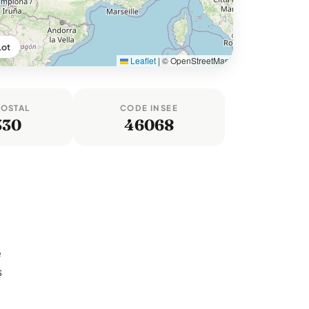
Lot
Leaflet
|
© OpenStreetMap
POSTAL
CODE INSEE
330
46068
e
s