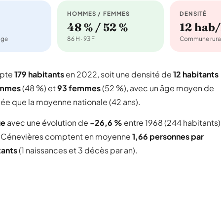
HOMMES / FEMMES
DENSITÉ
48 % / 52 %
12 hab
age
86 H · 93 F
Commune rura
mpte
179 habitants
en 2022, soit une densité de
12 habitants
ommes
(48 %) et
93 femmes
(52 %), avec un âge moyen de
gée que la moyenne nationale (42 ans).
ue
avec une évolution de
-26,6 %
entre 1968 (244 habitants)
 Cénevières comptent en moyenne
1,66 personnes par
tants
(1 naissances et 3 décès par an).