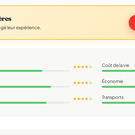
ères
agé leur expérience.
Coût de la vie
★ ★ ★ ★
★
Économie
★ ★ ★ ★
★
Transports
★ ★ ★ ★
★