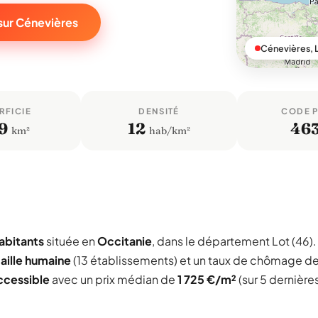
sur Cénevières
Cénevières, 
RFICIE
DENSITÉ
CODE 
9
12
46
km²
hab/km²
abitants
située en
Occitanie
, dans le département Lot (46).
taille humaine
(13 établissements) et un taux de chômage d
ccessible
avec un prix médian de
1 725 €/m²
(sur 5 dernière