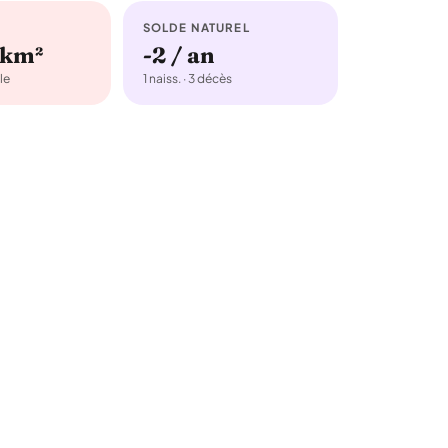
SOLDE NATUREL
/km²
-2 / an
le
1 naiss. · 3 décès